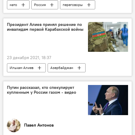
нато
Россия
переговоры
США
безопасность
гарантии
Президент Алиев принял решение по
инвалидам первой Карабахской войны
23 декабря 2021, 18:37
Ильхам Алиев
Азербайджан
война
Инвалидность
Инвалиды
Путин рассказал, кто спекулирует
купленным у России газом - видео
Павел Антонов