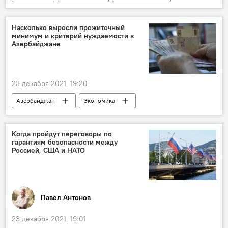
Мемориал Вугара Гашимова
Насколько выросли прожиточный
минимум и критерий нуждаемости в
Азербайджане
23 декабря 2021, 19:20
Азербайджан
Экономика
Ильхам Алиев
Критерий нуждаемости
прожиточный минимум
Когда пройдут переговоры по
гарантиям безопасности между
Россией, США и НАТО
Павел Антонов
23 декабря 2021, 19:01