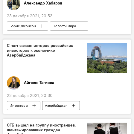
Александр Хабаров
23 декабря 2021, 20:53
Борис Джонсон
Новости мира
Великобритания
Колумнисты
кресло
С чем связан интерес российских
инвесторов к экономике
Азербайджана
Айгюль Тагиева
23 декабря 2021, 20:30
Инвесторы
Азербайджан
Экономика
Россия
Интерес
СГБ вышел на группу иностранцев,
шантажировавших граждан