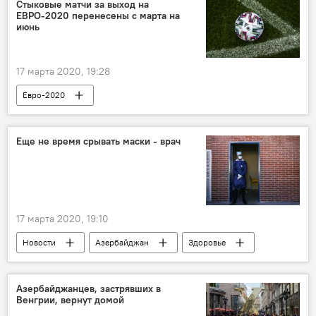
Пост
Стыковые матчи за выход на
ЕВРО-2020 перенесены с марта на
Главное управление государственной дорожной полиции МВД Азербайджана
июнь
17 марта 2020, 19:28
Евро-2020
Еще не время срывать маски - врач
17 марта 2020, 19:10
Новости
Азербайджан
Здоровье
ЖИЗНЬ
врач
Маски
Коронавирус
Инфекция
Азербайджанцев, застрявших в
Венгрии, вернут домой