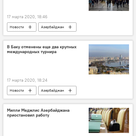
17 марта 2020, 18:46
Новости
Азербайджан
Новости мира
ЖИЗНЬ
Экономика
Венгрия
рейс
В Баку отменены еще два крупных
международных турнира
17 марта 2020, 18:24
Новости
Азербайджан
Новости мира
Спорт
ЖИЗНЬ
чемпионат
отмена
Коронавирус
Милли Меджлис Азербайджана
приостановил работу
Баку