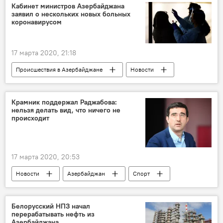
Международный олимпийский комитет
Кабинет министров Азербайджана
заявил о нескольких новых больных
Перенос
Сроки
коронавирусом
17 марта 2020, 21:18
Происшествия в Азербайджане
Новости
Азербайджан
Здоровье
ЖИЗНЬ
Кабинет министров АР
Коронавирус
Крамник поддержал Раджабова:
нельзя делать вид, что ничего не
больные
происходит
17 марта 2020, 20:53
Новости
Азербайджан
Спорт
ЖИЗНЬ
Россия
Новости мира
Владимир Крамник
Теймур Раджабов
Белорусский НПЗ начал
перерабатывать нефть из
турнир
Екатеринбург
Азербайджана