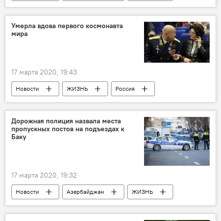
Экономика
Государственный таможенный комитет АР
Умерла вдова первого космонавта
мира
Коронавирус
Онлайн
17 марта 2020, 19:43
Новости
ЖИЗНЬ
Россия
События и даты
Юрий Гагарин
Жена
Дорожная полиция назвала места
пропускных постов на подъездах к
Баку
17 марта 2020, 19:32
Новости
Азербайджан
ЖИЗНЬ
Баку
Абшерон
Сумгайыт