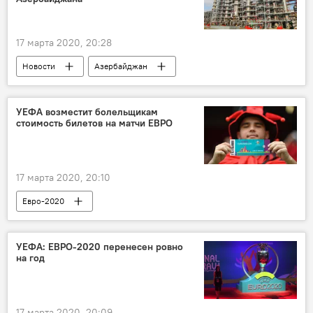
Коронавирус
Шахматы
17 марта 2020, 20:28
Новости
Азербайджан
Новости мира
Экономика
Беларусь
Нефть и газ
УЕФА возместит болельщикам
стоимость билетов на матчи ЕВРО
Мозырский НПЗ
Переработка
17 марта 2020, 20:10
Евро-2020
УЕФА: ЕВРО-2020 перенесен ровно
на год
17 марта 2020, 20:09