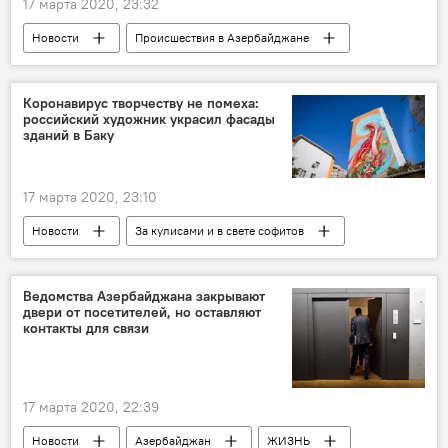
17 марта 2020, 23:32
Новости
Происшествия в Азербайджане
Происшествия
ЖИЗНЬ
Кража
Баку
автомобили
женщина
Коронавирус творчеству не помеха:
российский художник украсил фасады
зданий в Баку
17 марта 2020, 23:10
Новости
За кулисами и в свете софитов
Азербайджан
Россия
Культура
ЖИЗНЬ
Художник
Баку
Ведомства Азербайджана закрывают
двери от посетителей, но оставляют
Граффити
здания
контакты для связи
17 марта 2020, 22:39
Новости
Азербайджан
ЖИЗНЬ