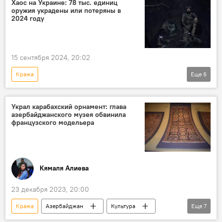
Хаос на Украине: 78 тыс. единиц
оружия украдены или потеряны в
ЦБА
Банковские карты
2024 году
платежные карты
Эксперт
Акрам Гасанов
15 сентября 2024, 20:02
Кража
Еще
6
Спецоперация России по защите Донбасса
Россия
Украина
СВО
Украл карабахский орнамент: глава
азербайджанского музея обвинила
Вооружение
Пропажа
Контроль
французского модельера
Кямаля Алиева
23 декабря 2023, 20:00
Кража
Азербайджан
Культура
Еще
7
Ковроткачество
Армения
Карабах