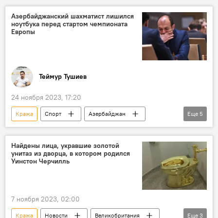
Франция
Мода и стиль
мнение
Азербайджанский шахматист лишился
ноутбука перед стартом чемпионата
Азербайджанский национальный музей искусств
Европы
Теймур Тушиев
24 ноября 2023, 17:20
Кража
Спорт
Азербайджан
Еще
5
Шахматы
Чемпионат Европы
Рауф Мамедов
ноутбук
Потеря
Найдены лица, укравшие золотой
унитаз из дворца, в котором родился
Уинстон Черчилль
7 ноября 2023, 02:00
Кража
Новости
Великобритания
Еще
3