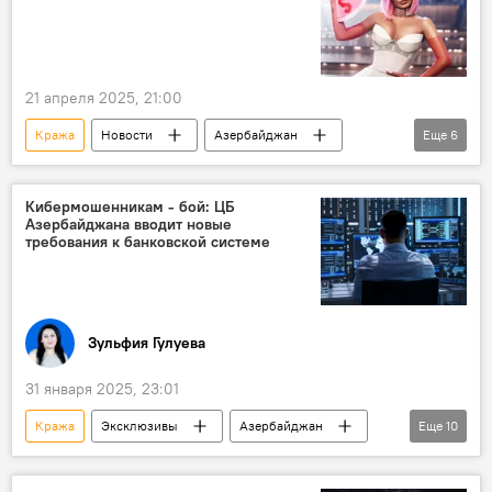
21 апреля 2025, 21:00
Кража
Новости
Азербайджан
Еще
6
Айгюн Кязымова
YouTube
Жалоба
армянский гармонист Торос Папоян
песня
Кибермошенникам - бой: ЦБ
Азербайджана вводит новые
азербайджанский певец и композитор Кязым Джан
требования к банковской системе
Зульфия Гулуева
31 января 2025, 23:01
Кража
Эксклюзивы
Азербайджан
Еще
10
финансы
Общество
Киберугрозы
Кибербезопасность
Мошенники