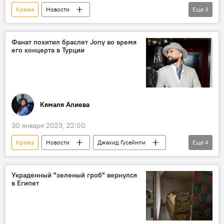
Кража
Новости
Еще
3
Происшествия в Азербайджане
Мост
МВД
Фанат похитил браслет Jony во время
его концерта в Турции
Кямаля Алиева
30 января 2023, 22:00
Кража
Новости
Джахид Гусейнли
Еще
4
концерт
Стамбул
Фанат
концерт
Украденный "зеленый гроб" вернулся
в Египет