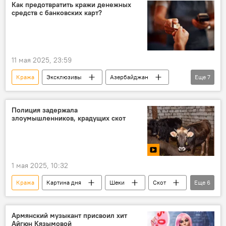
Квартирная кража
Крупная сумма средств
Как предотвратить кражи денежных
средств с банковских карт?
Актриса
Первин Абиева
11 мая 2025, 23:59
Кража
Эксклюзивы
Азербайджан
Еще
7
Общество
Криминал
Банковские карты
Киберугрозы
Полиция задержала
злоумышленников, крадущих скот
киберпреступления
Киберпреступность
Эксперты
1 мая 2025, 10:32
Кража
Картина дня
Шеки
Скот
Еще
6
Азербайджан
полиция
МВД
Барда
Баку
Село
Армянский музыкант присвоил хит
Айгюн Кязымовой