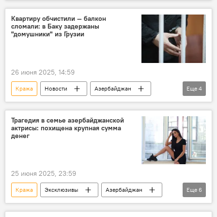
Ограбление
Ювелирные изделия
Квартиру обчистили — балкон
сломали: в Баку задержаны
"домушники" из Грузии
26 июня 2025, 14:59
Кража
Новости
Азербайджан
Еще
4
Общество
Криминал
МВД АР
Грузия
Трагедия в семье азербайджанской
актрисы: похищена крупная сумма
денег
25 июня 2025, 23:59
Кража
Эксклюзивы
Азербайджан
Еще
6
Происшествия в Азербайджане
Криминал