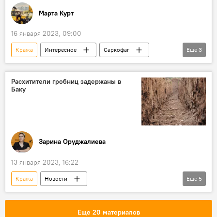
Марта Курт
16 января 2023, 09:00
Кража
Интересное
Саркофаг
Еще
3
Египет
Германия
Артефакты
Расхитители гробниц задержаны в
Баку
Зарина Оруджалиева
13 января 2023, 16:22
Кража
Новости
Еще
5
Происшествия в Азербайджане
Баку
Могила
Гробница
Кладбище
Еще 20 материалов