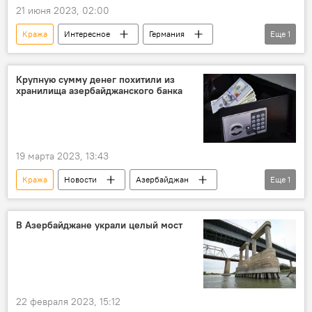
21 июня 2023, 02:00
Кража
Интересное
Германия
Еще
1
Папа Римский
Крупную сумму денег похитили из
хранилища азербайджанского банка
19 марта 2023, 13:43
Кража
Новости
Азербайджан
Еще
1
Баку
В Азербайджане украли целый мост
22 февраля 2023, 15:12