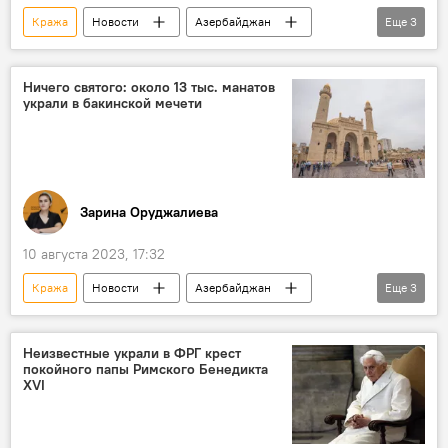
Кража
Новости
Азербайджан
Еще
3
Происшествия в Азербайджане
Агджабединский район
Кладбище
Ничего святого: около 13 тыс. манатов
украли в бакинской мечети
Зарина Оруджалиева
10 августа 2023, 17:32
Кража
Новости
Азербайджан
Еще
3
Баку
Происшествия в Азербайджане
мечеть Тезе Пир
Неизвестные украли в ФРГ крест
покойного папы Римского Бенедикта
XVI