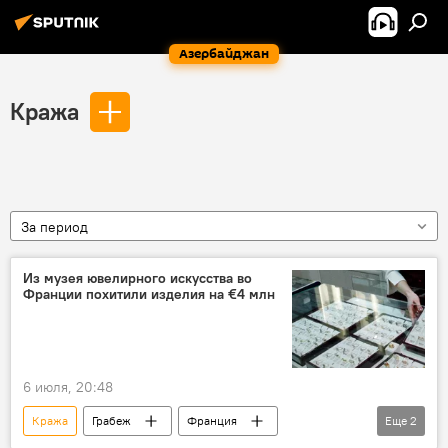
Азербайджан
Кража
За период
Из музея ювелирного искусства во
Франции похитили изделия на €4 млн
6 июля, 20:48
Кража
Грабеж
Франция
Еще
2