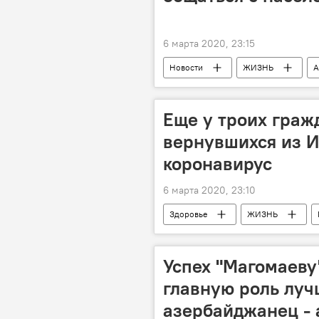
6 марта 2020, 23:15
Новости
ЖИЗНЬ
А
общение
Население
Еще у троих граж
вернувшихся из И
коронавирус
6 марта 2020, 23:10
Здоровье
ЖИЗНЬ
Новости
Коронавирус
Успех "Магомаеву
главную роль лу
азербайджанец - 