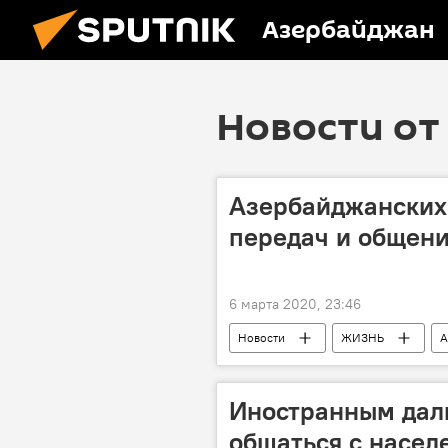
Азербайджан
Новости от 
Азербайджанских
передач и общени
6 марта 2020, 23:46
Новости
ЖИЗНЬ
А
передача
Встречи
Министерство юстиции АР
Иностранным дал
общаться с насе