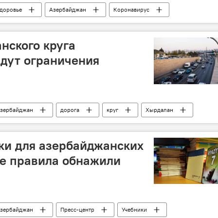
доровье
Азербайджан
Коронавирус
Наказание
Меры
Законодательство
нского круга
дут ограничения
зербайджан
дорога
круг
Хырдалан
Движение транспорта
ки для азербайджанских
ые правила обнажили
зербайджан
Пресс-центр
Учебники