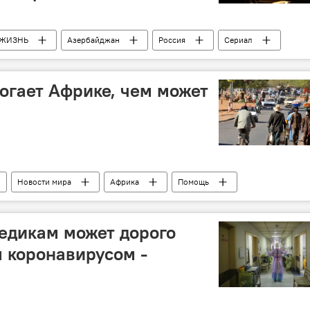
ЖИЗНЬ
Азербайджан
Россия
Сериал
джанец
Актер
легендарный азербайджанец
гает Африке, чем может
Новости мира
Африка
Помощь
едикам может дорого
 коронавирусом -