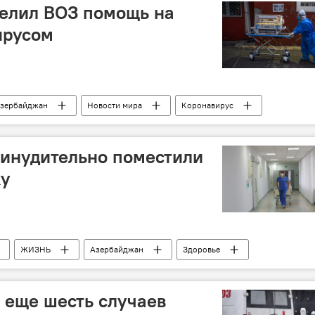
елил ВОЗ помощь на
ирусом
зербайджан
Новости мира
Коронавирус
ринудительно поместили
ку
ЖИЗНЬ
Азербайджан
Здоровье
ия
дети
Семья
Иран
Баку
 еще шесть случаев