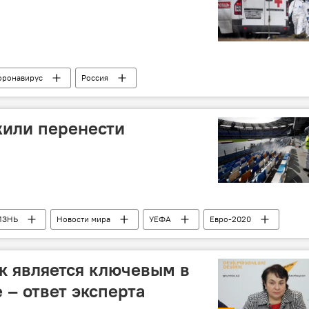
оронавирус
Россия
жили перенести
ИЗНЬ
Новости мира
УЕФА
Евро-2020
к является ключевым в
 – ответ эксперта