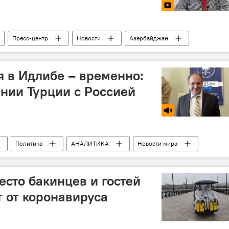
Пресс-центр
Новости
Азербайджан
 в Идлибе – временно:
ении Турции с Россией
Политика
АНАЛИТИКА
Новости мира
сто бакинцев и гостей
т от коронавируса