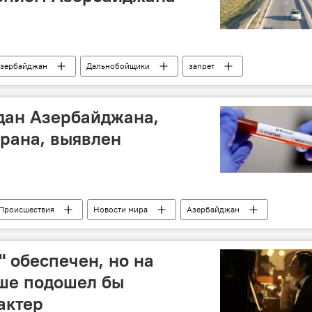
зербайджан
Дальнобойщики
запрет
МВД АР
Иностранцы
дан Азербайджана,
рана, выявлен
Происшествия
Новости мира
Азербайджан
Иран
" обеспечен, но на
чше подошел бы
актер