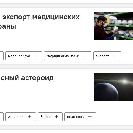
особие
а экспорт медицинских
траны
Коронавирус
медицинские маски
экспорт
Евросоюз
асный астероид
Астероид
Земля
опасность