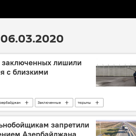
06.03.2020
 заключенных лишили
я с близкими
зербайджан
Заключенные
тюрьмы
Родственники
Пенитенциарная служба
Коронавирус
ьнобойщикам запретили
лением Азербайджана