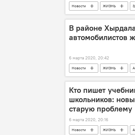
Новости
ЖИЗНЬ
З
Сопротивление
врачи
Кабинет министров АР
В районе Хырдала
автомобилистов ж
6 марта 2020, 20:42
Новости
ЖИЗНЬ
А
Баку
Ограничения
Кто пишет учебни
школьников: нов
старую проблему
6 марта 2020, 20:16
Новости
ЖИЗНЬ
А