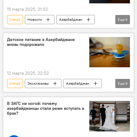
15 марта 2025, 21:02
Семья
Новости
Азербайджан
Еще
6
Общество
Развод
Гендерные проблемы
Женщина
Детское питание в Азербайджане
вновь подорожало
Алименты
мнение
12 марта 2025, 22:02
Семья
Эксклюзивы
Азербайджан
Еще
9
Общество
Родители
Дети
Детское питание
Рост цен
Эксперт
В ЗАГС ни ногой: почему
азербайджанцы стали реже вступать в
Натиг Джафарли
Рази Нуруллаев
брак?
Импорт