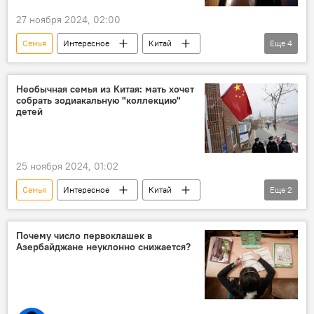
27 ноября 2024, 02:00
Семья
Интересное
Китай
Еще
4
Демография
Образование
ВУЗ
Брак
Необычная семья из Китая: мать хочет
собрать зодиакальную "коллекцию"
детей
25 ноября 2024, 01:02
Семья
Интересное
Китай
Еще
2
знаки зодиака
Дети
Почему число первоклашек в
Азербайджане неуклонно снижается?