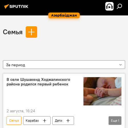
Азербайджан
Семья
За период
В селе Шушакенд Ходжалинского
района родился первый ребенок
2 августа, 16:24
Семья
Карабах
Дети
Еще
1