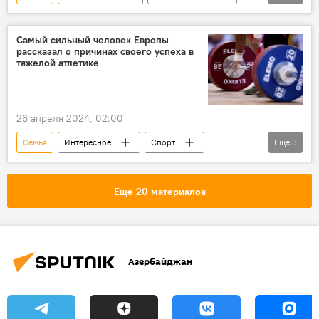
Общество
Судебный процесс
Алименты
Самый сильный человек Европы
рассказал о причинах своего успеха в
Государственный комитет по проблемам семьи, женщин и детей
тяжелой атлетике
Россия
Законодательство
26 апреля 2024, 02:00
Семья
Интересное
Спорт
Еще
3
Тяжелая атлетика
Европа
Шотландия
Еще 20 материалов
Азербайджан