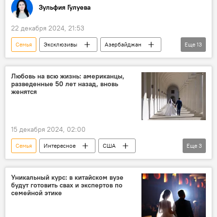
Зульфия Гулуева
22 декабря 2024, 21:53
Семья
Эксклюзивы
Азербайджан
Еще
13
браки
Разводы
Эльгюн Сафаров
Госкомитет по проблемам семьи, женщин и детей
Любовь на всю жизнь: американцы,
разведенные 50 лет назад, вновь
Госкомстат Азербайджана
пандемия
женятся
Коронавирус
Бытовое насилие
ЗАГС
брачный возраст
Карьера
15 декабря 2024, 02:00
Демография
Общество
Семья
Интересное
США
Еще
3
История
Любовь
Пожилые люди
Уникальный курс: в китайском вузе
будут готовить свах и экспертов по
семейной этике