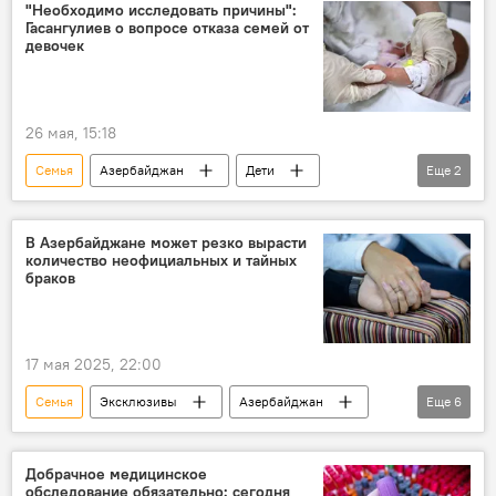
"Необходимо исследовать причины":
Гасангулиев о вопросе отказа семей от
девочек
26 мая, 15:18
Семья
Азербайджан
Дети
Еще
2
мальчики
девочки
В Азербайджане может резко вырасти
количество неофициальных и тайных
браков
17 мая 2025, 22:00
Семья
Эксклюзивы
Азербайджан
Еще
6
Общество
Брак
Ранние браки
родственные браки
Закон
Добрачное медицинское
обследование обязательно: сегодня