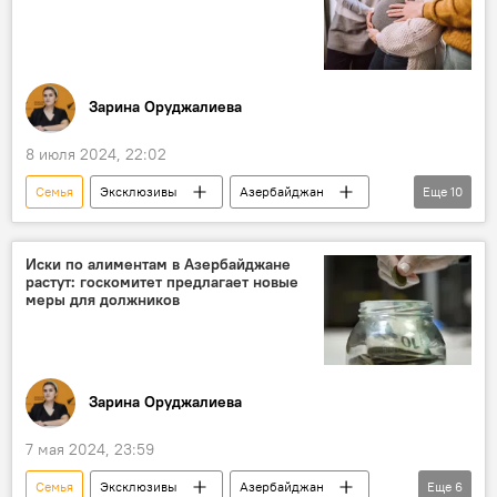
Зарина Оруджалиева
8 июля 2024, 22:02
Семья
Эксклюзивы
Азербайджан
Еще
10
Общество
Многодетная семья
Соцпособия
Льготы
Материнство
Иски по алиментам в Азербайджане
растут: госкомитет предлагает новые
рождаемость
Снижение
меры для должников
Милли Меджлис
Вугар Байрамов
Муса Гулиев
Зарина Оруджалиева
7 мая 2024, 23:59
Семья
Эксклюзивы
Азербайджан
Еще
6