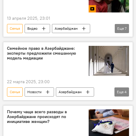
ребенок
Лишение родительских прав
13 апреля 2025, 23:01
Семья
Видео
Азербайджан
Еще
7
Общество
Дети
Родители
Союз детей Азербайджана
Кямаля Агазаде
Семейное право в Азербайджане:
эксперты предложили смешанную
Побег
семейные отношения
модель медиации
22 марта 2025, 23:00
Семья
Новости
Азербайджан
Еще
4
Общество
Развод
мнение
Судебный процесс
Почему чаще всего разводы в
Азербайджане происходят по
инициативе женщин?