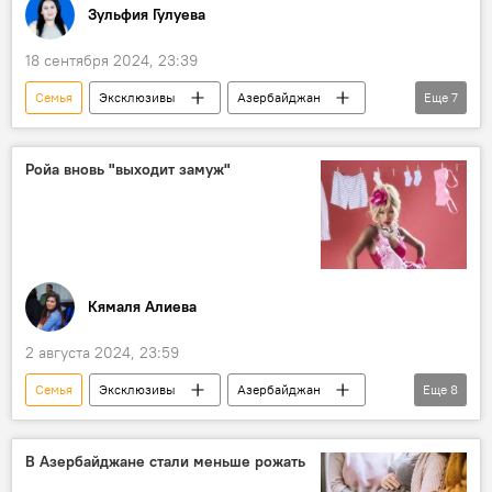
Зульфия Гулуева
18 сентября 2024, 23:39
Семья
Эксклюзивы
Азербайджан
Еще
7
Общество
Министерство науки и образования АР
Ройа вновь "выходит замуж"
Образование
Школа
Первоклассники
рождаемость
Снижение
Кямаля Алиева
2 августа 2024, 23:59
Семья
Эксклюзивы
Азербайджан
Еще
8
поп-музыка
Поп-звезда
Общество
Премьера
Клип
Замужество
В Азербайджане стали меньше рожать
песня
Певица Ройа Айхан