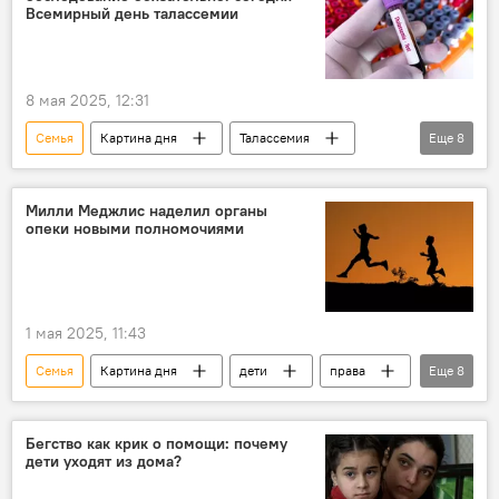
семейные отношения
Всемирный день талассемии
8 мая 2025, 12:31
Семья
Картина дня
Талассемия
Еще
8
Республиканский центр талассемии
Азербайджан
врач
Кровь
Милли Меджлис наделил органы
опеки новыми полномочиями
Заболевание
Диагностика
Роды
Планирование
1 мая 2025, 11:43
Семья
Картина дня
дети
права
Еще
8
Изменения
Кодекс
Милли Меджлис
опекунство
Бегство как крик о помощи: почему
дети уходят из дома?
Социальная защита
адаптация