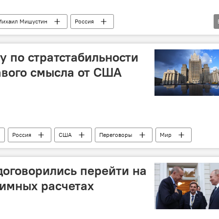
Михаил Мишустин
Россия
госбюджет
у по стратстабильности
авого смысла от США
Россия
США
Переговоры
Мир
договорились перейти на
аимных расчетах