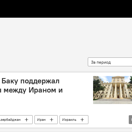
За период
: Баку поддержал
я между Ираном и
Азербайджан
Иран
Израиль
байджана
Конфликт