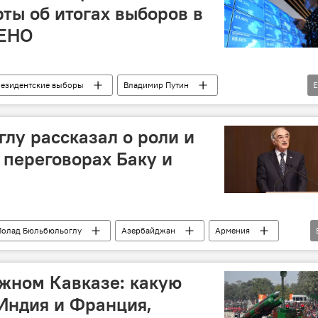
рты об итогах выборов в
ЛЕНО
езидентские выборы
Владимир Путин
биратели
Выбор
высокая явка
 отношения
Ильхам Алиев
Контакты
лу рассказал о роли и
комментарий
Политика
 переговорах Баку и
024
Полад Бюльбюльоглу
Азербайджан
Армения
ссия
Москва
переговорная площадка
утин
Ильхам Алиев
Политика
жном Кавказе: какую
Индия и Франция,