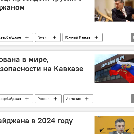
йджаном
Азербайджан
Грузия
Южный Кавказ
Ильхам Алиев
ована в мире,
езопасности на Кавказе
Азербайджан
Россия
Армения
сков
Мир
безопасность
Владимир Путин
нян
йджана в 2024 году