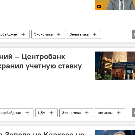
ербайджан
Экономика
Энергетика
колебания
Инвестиции
ний – Центробанк
ранил учетную ставку
Азербайджан
ЦБА
Экономика
финансы
Инфляция
Азербайджан, инфляция, Центробанк
 Запада на Кавказе не