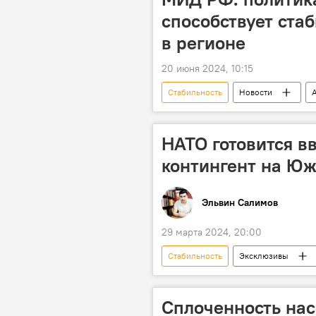
способствует ста
в регионе
20 июня 2024, 10:15
Стабильность
Новости
МИД России
Михаил Галузи
НАТО готовится в
контингент на Юж
Эльвин Салимов
29 марта 2024, 20:00
Стабильность
Эксклюзивы
НАТО
Запад
Генер
Сплоченность нас