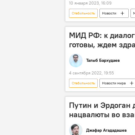
10 января 2023, 16:09
Стабильность
Новости
Макроэкономическая политика
МИД РФ: к диалог
готовы, ждем здр
Талыб Бархудаев
4 сентября 2022, 19:55
Стабильность
Новости мира
Путин и Эрдоган 
нацвалюты во вз
Джафар Агададашев