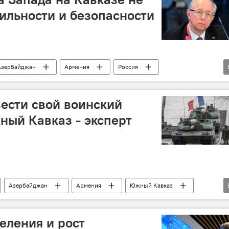
бильности и безопасности
Азербайджан
Армения
Россия
н
Южный Кавказ
Политика
вести свой воинский
ный Кавказ - эксперт
Азербайджан
Армения
Южный Кавказ
альный секретарь НАТО Йенс Столтенберг
еления и рост