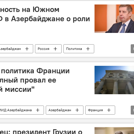
ьность на Южном
Ф в Азербайджане о роли
Азербайджан
Россия
Политика
ил Евдокимов
Южный Кавказ
Делимитация
 политика Франции
лный провал ее
й миссии"
МИД Азербайджана
Азербайджан
Франция
ия
Осуждение
Неоколониализм
ец: президент Грузии о