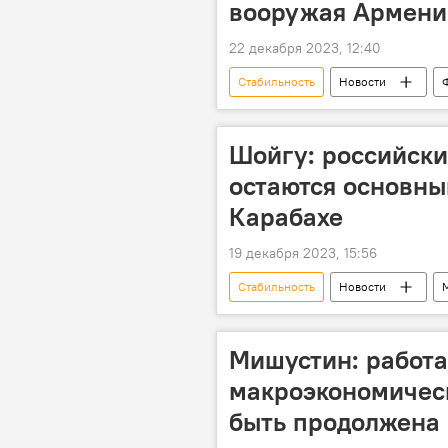
вооружая Армен
22 декабря 2023, 12:40
Стабильность
Новости
Армения
Поставки
политолог Турал Исмайлов
Шойгу: российски
остаются основны
Карабахе
19 декабря 2023, 15:56
Стабильность
Новости
Российский миротворческий континг
Сохранение
поручение
Мишустин: работа
макроэкономичес
быть продолжена