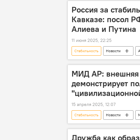
Россия за стабил
Кавказе: посол Р
Алиева и Путина
11 июня 2025, 22:25
Стабильность
Новости
посол России в Азербайджане Миха
Нормализация отношений
МИД АР: внешняя
демонстрирует по
"цивилизационно
15 апреля 2025, 12:07
Стабильность
Новости
поставки оружия
Провокац
Дружба как образ