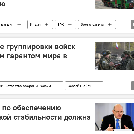
ию
Франция
Индия
ЗРК
бронетехника
Южный Кавказ
военный эксперт Рамиль Мамедли
Политика
е группировки войск
м гарантом мира в
Министерство обороны России
Сергей Шойгу
ент
Азербайджан
Карабах
Мир
Политика
 по обеспечению
кой стабильности должна