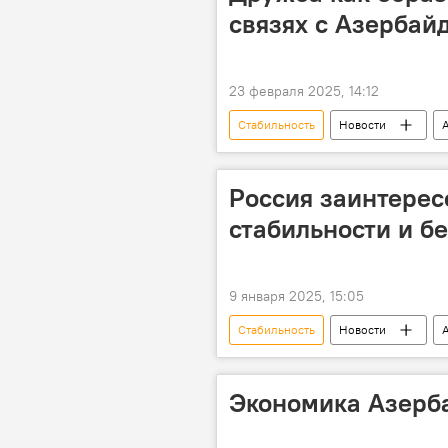
связях с Азерба
23 февраля 2025, 14:12
Стабильность
Новости
Армения
Президент
Россия заинтерес
стабильности и б
9 января 2025, 15:05
Стабильность
Новости
Южный Кавказ
Дмитрий Пе
Ильхам Алиев
Никол Паши
Экономика Азерба