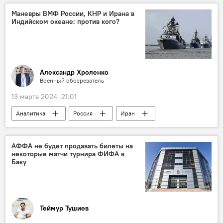
Выборы
Президент
Политика
Маневры ВМФ России, КНР и Ирана в
Индийском океане: против кого?
Запад
Латвия
Прибалтика
США
МИД России
Мария Захарова
ЦИК России
Эстония
Литва
Александр Хроленко
Военный обозреватель
13 марта 2024, 21:01
Аналитика
Россия
Иран
Китай
ВМФ России
Индийский океан
Вооружение
АФФА не будет продавать билеты на
некоторые матчи турнира ФИФА в
Ракеты
Тихий Океан
Пентагон
Баку
Политика
Теймур Тушиев