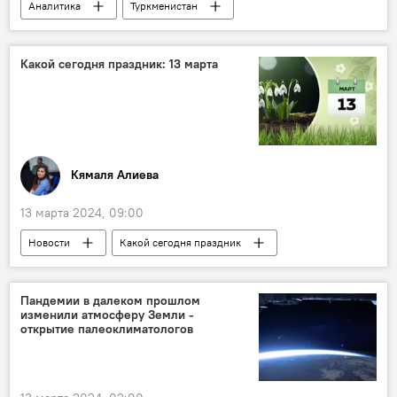
Аналитика
Туркменистан
Поставки газа
Европа
Азербайджан
Турция
Какой сегодня праздник: 13 марта
своповые поставки
Иран
ЕС
Трансанатолийский газопровод
Транскаспийский трубопровод
Энергетика
Экономика
Высокий спрос
Кямаля Алиева
13 марта 2024, 09:00
Новости
Какой сегодня праздник
Кто сегодня родился
История
Архив
Азербайджан
Пандемии в далеком прошлом
изменили атмосферу Земли -
народный артист Азербайджана и России Нодар Шашигоглу
открытие палеоклиматологов
автор проекта Дома правительства в Баку Лев Руднев
Россия
Дмитрий Менделеев