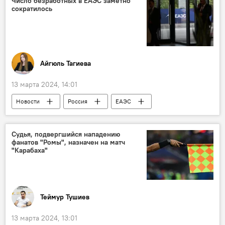
Число безработных в ЕАЭС заметно
сократилось
Айгюль Тагиева
13 марта 2024, 14:01
Новости
Россия
ЕАЭС
Экономика
Безработица
Молодежь
Статистика
Судья, подвергшийся нападению
фанатов "Ромы", назначен на матч
"Карабаха"
Теймур Тушиев
13 марта 2024, 13:01