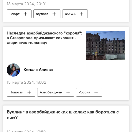
13 марта 2024, 20:01
Спорт
Футбол
ФИФА
АФФА
Азербайджан
Турнир
Товарищеский матч
Наследие азербайджанского "короля":
в Ставрополе призывают сохранить
Республиканский стадион им. Тофика Бахрамова
старинную мельницу
Болгария
Монголия
Танзания
Европа
Кямаля Алиева
13 марта 2024, 19:02
Новости
Азербайджан
Россия
История
Ставрополь
Мельница
Архитектура
Диаспора
Кавказ
Буллинг в азербайджанских школах: как бороться с
ним?
13 марта 2024, 17:59