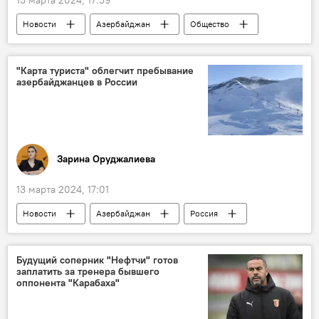
Новости
Азербайджан
Общество
буллинг
Образование
Школа
травля
мнение
Интернет
"Карта туриста" облегчит пребывание
азербайджанцев в России
правозащитники
Пресс-центр
Зарина Оруджалиева
13 марта 2024, 17:01
Новости
Азербайджан
Россия
Банк
Министерство экономического развития РФ
Будущий соперник "Нефтчи" готов
заплатить за тренера бывшего
Максим Решетников
Туризм
SWIFT
оппонента "Карабаха"
Visa
Masterсard