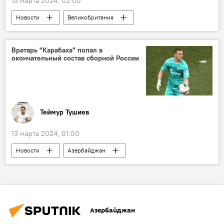
13 марта 2024, 02:00
КГБ СССР
Общество
Новости
Великобритания
Кембриджский университет
Открытие
Земля
Атмосфера
пандемия
Вратарь "Карабаха" попал в
окончательный состав сборной России
связь
углекислый газ
Леса
Общество
воздух
Теймур Тушиев
13 марта 2024, 01:00
Новости
Азербайджан
ФК "Карабах"
вратарь Андрей Лунев
Сборная России по футболу
Товарищеский матч
Сербия
Азербайджан
Парагвай