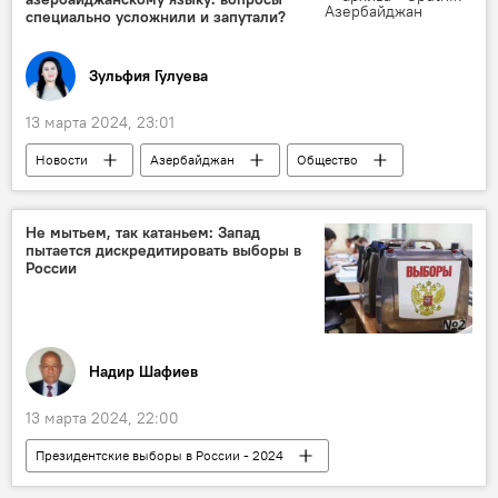
Поэзия
Вандализм
специально усложнили и запутали?
Зульфия Гулуева
13 марта 2024, 23:01
Новости
Азербайджан
Общество
Образование
Экзамены
Государственный экзаменационный центр (ГЭЦ)
Не мытьем, так катаньем: Запад
пытается дискредитировать выборы в
Азербайджанский язык
России
Надир Шафиев
13 марта 2024, 22:00
Президентские выборы в России - 2024
Россия
Совет федерации РФ