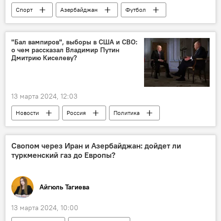
Спорт
Азербайджан
Футбол
ФК "Байер 04"
ФК "Карабах"
Лига Европы УЕФА
арбитр
"Бал вампиров", выборы в США и СВО:
о чем рассказал Владимир Путин
ФК "Рома"
ФК "Севилья"
Дмитрию Киселеву?
Жозе Моуриньо
Дисквалификация
13 марта 2024, 12:03
Новости
Россия
Политика
США
Интервью
"Интервью с Путиным"
Дмитрий Киселев
Свопом через Иран и Азербайджан: дойдет ли
туркменский газ до Европы?
Украина
СВО
Выборы
Айгюль Тагиева
13 марта 2024, 10:00