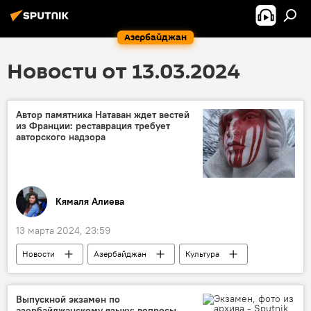
Азербайджан
Новости от 13.03.2024
Автор памятника Натаван ждет вестей
из Франции: реставрация требует
авторского надзора
Кямаля Алиева
13 марта 2024, 23:59
Новости
Азербайджан
Культура
Скульптура
Фонд Гейдара Алиева
Франция
Хуршидбану Натаван
Выпускной экзамен по
азербайджанскому языку: вопросы