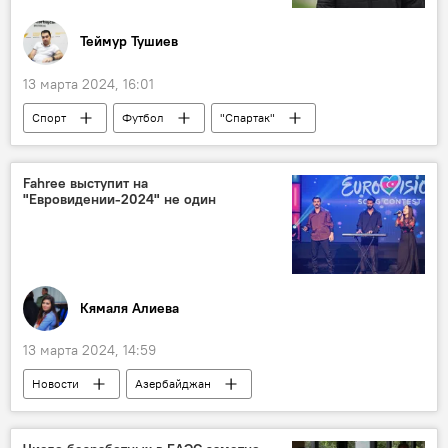
Теймур Тушиев
13 марта 2024, 16:01
Спорт
Футбол
"Спартак"
ФК "Брага" (Португалия)
Россия
Москва
Лига Европы УЕФА
Fahree выступит на
"Евровидении-2024" не один
ФК "Карабах"
Кямаля Алиева
13 марта 2024, 14:59
Новости
Азербайджан
Евровидение
Музыка
Культура
Швеция