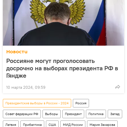
Новости
Россияне могут проголосовать
досрочно на выборах президента РФ в
Гяндже
10 марта 2024, 09:59
Президентские выборы в России - 2024
Россия
Совет федерации РФ
Выборы
Президент
Политика
Запад
Латвия
Прибалтика
США
МИД России
Мария Захарова