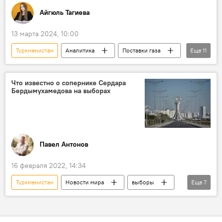
Айгюль Тагиева
Узбекистан
Центральная Азия
Экономика
Энергетика
13 марта 2024, 10:00
Туркменистан
Аналитика
Поставки газа
Еще
11
Европа
Азербайджан
Турция
своповые поставки
Иран
ЕС
Что известно о сопернике Сердара
Бердымухамедова на выборах
Трансанатолийский газопровод
Транскаспийский трубопровод
Энергетика
Экономика
Высокий спрос
Павел Антонов
16 февраля 2022, 14:34
Туркменистан
Новости мира
выборы
Еще
7
Выборы
Выборы
выборы
соперник
Президентские выборы