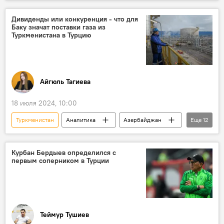
Казахстан
Кыргызстан
Туркменистан
Узбекистан
Дивиденды или конкуренция - что для
Баку значат поставки газа из
Сотрудничество
Касым-Жомарт Токаев
Туркменистана в Турцию
Садыр Жапаров
Шавкат Мирзиеев
Сердар Бердымухамедов
Айгюль Тагиева
18 июля 2024, 10:00
Туркменистан
Аналитика
Азербайджан
Еще
12
Поставки газа
Европа
своповые поставки
Иран
Курбан Бердыев определился с
первым соперником в Турции
Дивиденды
Турция
Газовый хаб
ЕС
Контракты
Отказ
Переговоры
Экономика
Теймур Тушиев