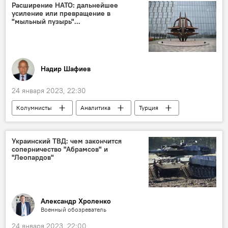
Зал камерной и органной музыки Азербайджанской государственной филармонии
Расширение НАТО: дальнейшее
усиление или превращение в
концерт
"мыльный пузырь"...
Надир Шафиев
24 января 2023, 22:30
Колумнисты
Аналитика
Турция
Политика
Швеция
Финляндия
НАТО
Украинский ТВД: чем закончится
соперничество "Абрамсов" и
"Леопардов"
Александр Хроленко
Военный обозреватель
24 января 2023, 22:00