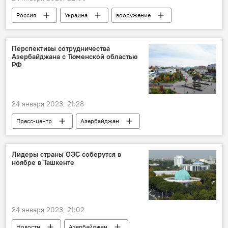
Россия
Украина
вооружение
Германия
НАТО
Танки
Аналитика
Перспективы сотрудничества
Азербайджана с Тюменской областью
РФ
24 января 2023, 21:28
Пресс-центр
Азербайджан
Экономика
Тюмень
Россия
Лидеры страны ОЭС соберутся в
ноябре в Ташкенте
24 января 2023, 21:02
Новости
Азербайджан