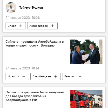
Теймур Тушиев
24 января 2023, 18:26
Спорт
Азербайджан
национальная сборная
турнир
Португалия
дзюдо
Сийярто: президент Азербайджана в
конце января посетит Венгрию
Рустам Оруджев
24 января 2023, 18:14
Новости
Азербайджан
Венгрия
энергетика
Ильхам Алиев
Петер Сийярто
Сколько разрешений было получено
для въезда грузовиков из
Азербайджана в РФ