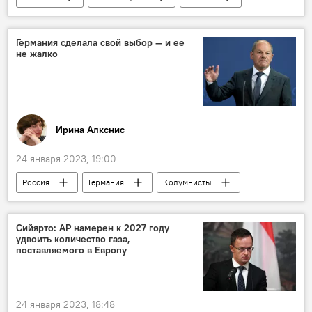
Ильхам Алиев
граница
Борьба с терроризмом
Германия сделала свой выбор — и ее
не жалко
финансовые преступления
указ
Ирина Алкснис
24 января 2023, 19:00
Россия
Германия
Колумнисты
ФРГ
Олаф Шольц
США
Сийярто: АР намерен к 2027 году
удвоить количество газа,
поставляемого в Европу
24 января 2023, 18:48