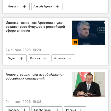
Новости
Азербайджан
Минздрав АР
Медицина
Хирургия
пластическая хирургия
Ищенко: такие, как Арестович, уже
создают свое будущее в российской
сфере влияния
24 января 2023, 19:29
Видео
Россия
Украина
Алексей Арестович
ЕС
Германия
вооружение
США
Алиев утвердил ряд азербайджано-
российских соглашений
24 января 2023, 19:08
Новости
Азербайджан
Россия