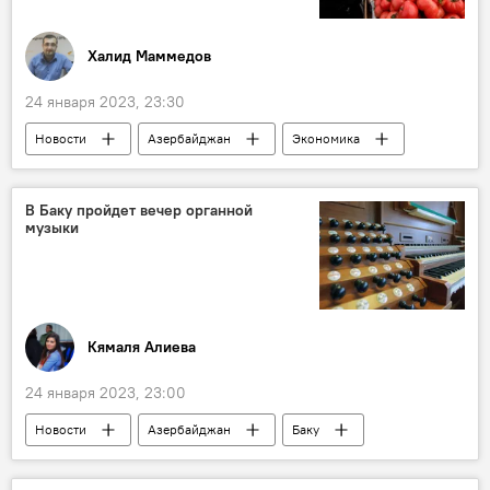
Халид Маммедов
24 января 2023, 23:30
Новости
Азербайджан
Экономика
продовольствие
Инфляция
Статистика
В Баку пройдет вечер органной
музыки
Кямаля Алиева
24 января 2023, 23:00
Новости
Азербайджан
Баку
Государственная филармония имени Муслима Магомаева