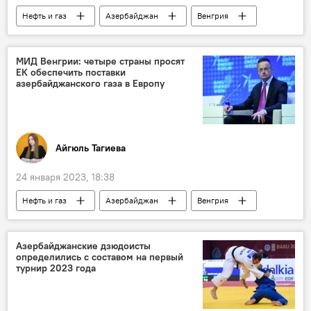
Нефть и газ
Азербайджан
Венгрия
Газ
Турция
ЕС
МИД Венгрии: четыре страны просят
ЕК обеспечить поставки
азербайджанского газа в Европу
Айгюль Тагиева
24 января 2023, 18:38
Нефть и газ
Азербайджан
Венгрия
Балканы
Румыния
Болгария
Словакия
Петер Сийярто
ЕС
Азербайджанские дзюдоисты
определились с составом на первый
турнир 2023 года