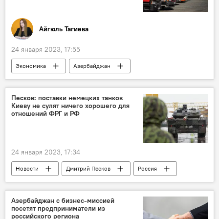
Айгюль Тагиева
24 января 2023, 17:55
Экономика
Азербайджан
Милли Меджлис
Грузоперевозки
Россия
Турция
Песков: поставки немецких танков
Киеву не сулят ничего хорошего для
отношений ФРГ и РФ
24 января 2023, 17:34
Новости
Дмитрий Песков
Россия
Германия
отношения
Киев
танки Leopard
поставки
Азербайджан с бизнес-миссией
посетят предприниматели из
российского региона