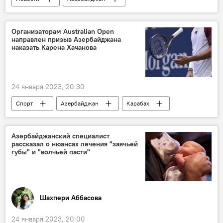
Организация экономического сотрудничества (ОЭС)
саммит
Узбекистан
Организаторам Australian Open
направлен призыв Азербайджана
наказать Карена Хачанова
24 января 2023, 20:30
Спорт
Азербайджан
Карабах
Россия
Армения
теннис
Сепаратизм
Австралия
Азербайджанский специалист
рассказал о нюансах лечения "заячьей
губы" и "волчьей пасти"
Шахпери Аббасова
24 января 2023, 20:00