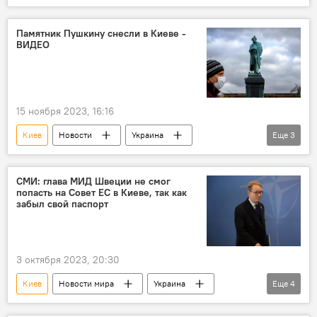
Украина
Русский язык
ООН
Запад
Памятник Пушкину снесли в Киеве -
ВИДЕО
15 ноября 2023, 16:16
Киев
Новости
Украина
Еще
3
Демонтаж
памятник
Александр Сергеевич Пушкин
СМИ: глава МИД Швеции не смог
попасть на Совет ЕС в Киеве, так как
забыл свой паспорт
3 октября 2023, 20:30
Киев
Новости мира
Украина
Еще
4
Швеция
ЕС
паспорт