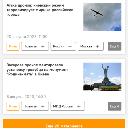
Граница
Атака дронов: киевский режим
терроризирует мирные российские
города
20 августа 2023, 11:30
Киев
Новости
Россия
Москва
Еще
5
Беспилотник
Курская область
Ростовская область
атака
Теракт
Захарова прокомментировала
установку трезубца на монумент
"Родина-мать" в Киеве
6 августа 2023, 14:30
Киев
Новости
МИД России
Еще
4
Мария Захарова
комментарий
Монумент
трезубец
Еще 20 материалов