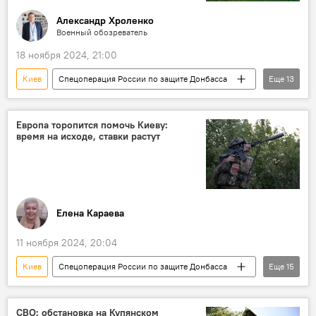
Александр Хроленко
Военный обозреватель
18 ноября 2024, 21:00
Киев
Спецоперация России по защите Донбасса
Еще
13
Россия
Украина
Политика
СВО
ВСУ
Ракеты
Европа торопится помочь Киеву:
время на исходе, ставки растут
Президент
Дональд Трамп
КНДР
ЦРУ
Вашингтон
ракеты ATACMS
Курская область
Елена Караева
11 ноября 2024, 20:04
Киев
Спецоперация России по защите Донбасса
Еще
15
Россия
СВО
ВСУ
Политика
система ПВО
БПЛА
СВО: обстановка на Купянском