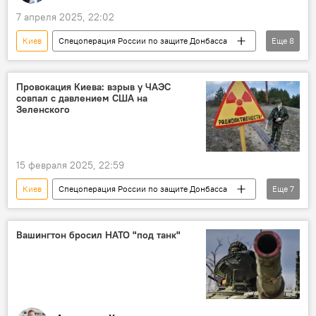
7 апреля 2025, 22:02
Киев
Спецоперация России по защите Донбасса
Еще
8
Россия
Украина
США
Запад
НАТО
Ракетный удар
Провокация Киева: взрыв у ЧАЭС
совпал с давлением США на
Миротворцы
ПВО
Зеленского
15 февраля 2025, 22:59
Киев
Спецоперация России по защите Донбасса
Еще
7
Россия
Украина
СВО
Чернобыльская АЭС
МАГАТЭ
США
Вашингтон бросил НАТО "под танк"
Запорожская АЭС