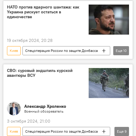
СВО
Владимир Зеленский
НАТО против ядерного шантажа: как
Украина рискует остаться в
Контрнаступление
План
Провал
одиночестве
Запад
НАТО
19 октября 2024, 20:28
Киев
Спецоперация России по защите Донбасса
Еще
10
Россия
Украина
ядерное оружие
СВО
Германия
США
СВО: суровый эндшпиль курской
авантюры ВСУ
Аналитика
АЭС
НАТО
ЕС
Александр Хроленко
Военный обозреватель
3 октября 2024, 21:00
Киев
Спецоперация России по защите Донбасса
Еще
9