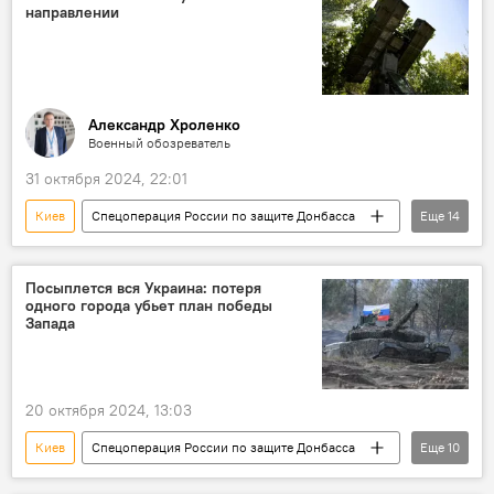
направлении
США
Владимир Зеленский
Украина
Европа
Запад
Франция
Дональд Трамп
Ракеты
Жозеп Боррель
Александр Хроленко
Военный обозреватель
31 октября 2024, 22:01
Киев
Спецоперация России по защите Донбасса
Еще
14
Россия
Украина
СВО
ВСУ
ВС РФ
Харьков
ЕС
Посыплется вся Украина: потеря
одного города убьет план победы
НАТО
Пентагон
США
Запада
История
ВКС РФ
боевая авиация
Танки
20 октября 2024, 13:03
Киев
Спецоперация России по защите Донбасса
Еще
10
Россия
Украина
Спецоперация