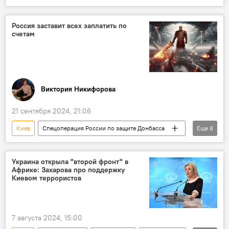
Россия
СВО
ВСУ
Украина
Запад
Курская область
НАТО
Россия заставит всех заплатить по
счетам
Донбасс
Артиллерия
Виктория Никифорова
21 сентября 2024, 21:06
Киев
Спецоперация России по защите Донбасса
Еще
8
Россия
Украина
СВО
ВСУ
Дмитрий Медведев
Украина открыла "второй фронт" в
Африке: Захарова про поддержку
Великая Отечественная война
Киевом террористов
Авиабомбы ФАБ-3000
История
7 августа 2024, 15:00