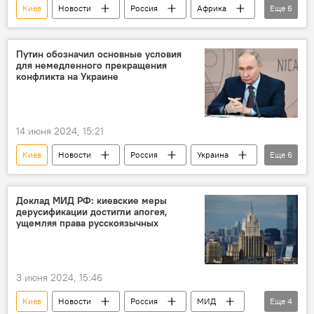
Киев
Новости
Россия
Африка
Еще
6
Мария Захарова
МИД Азербайджана
Мали
Украина
СВО
Путин обозначил основные условия
для немедленного прекращения
Терроризм
конфликта на Украине
14 июня 2024, 15:21
Киев
Новости
Россия
Украина
Еще
6
Конфликт
Кризис
СВО
Запад
Владимир Путин
Доклад МИД РФ: киевские меры
дерусификации достигли апогея,
мирное урегулирование
ущемляя права русскоязычных
3 июня 2024, 15:46
Киев
Новости
Россия
МИД
Еще
4