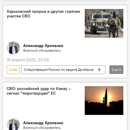
Украина
Турция
Стамбул
НАТО
Переговоры
Германия
Харьковский прорыв и другие горячие
участки СВО
Великобритания
Франция
Александр Хроленко
Военный обозреватель
16 апреля 2025, 20:59
Киев
Спецоперация России по защите Донбасса
Еще
9
Россия
СВО
ВСУ
Украина
США
НАТО
Пентагон
СВО: российский удар по Киеву –
сигнал "миротворцам" ЕС
Вооружение
Сумы
Александр Хроленко
Военный обозреватель