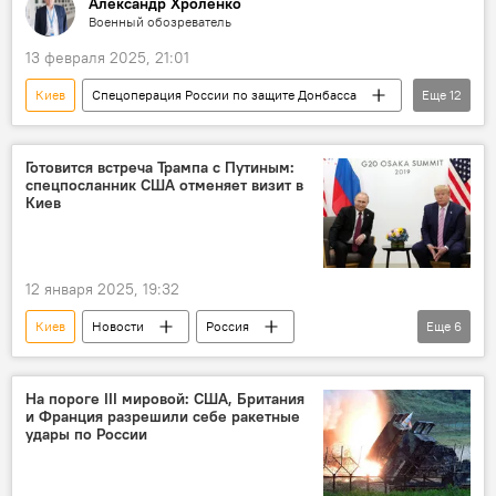
Александр Хроленко
Военный обозреватель
13 февраля 2025, 21:01
Киев
Спецоперация России по защите Донбасса
Еще
12
Россия
США
Украина
ЕС
СВО
НАТО
Пентагон
Готовится встреча Трампа с Путиным:
спецпосланник США отменяет визит в
Великобритания
Владимир Путин
Киев
Дональд Трамп
Президент
Оборона
12 января 2025, 19:32
Киев
Новости
Россия
Еще
6
Президент
Владимир Путин
США
Дональд Трамп
Украина
СВО
На пороге III мировой: США, Британия
и Франция разрешили себе ракетные
Политика
удары по России