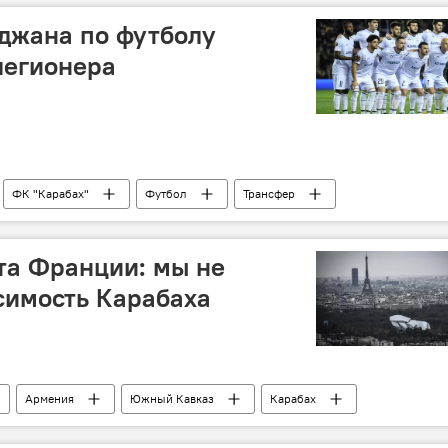
джана по футболу
легионера
ФК "Карабах"
Футбол
Трансфер
та Франции: мы не
симость Карабаха
Армения
Южный Кавказ
Карабах