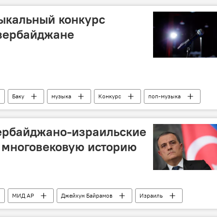
ыкальный конкурс
Азербайджане
Баку
музыка
Конкурс
поп-музыка
зербайджано-израильские
 многовековую историю
МИД АР
Джейхун Байрамов
Израиль