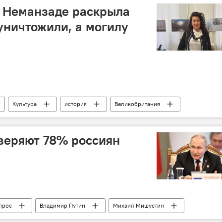
 Неманзаде раскрыла
 уничтожили, а могилу
Культура
история
Великобритания
зия
Журналистика
веряют 78% россиян
прос
Владимир Путин
Михаил Мишустин