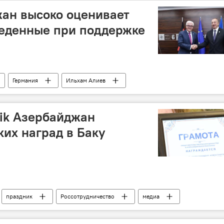
ан высоко оценивает
веденные при поддержке
Германия
Ильхам Алиев
Телефонный разговор
ik Азербайджан
ких наград в Баку
праздник
Россотрудничество
медиа