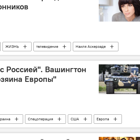
онников
ЖИЗНЬ
телевидение
Наиля Аскерзаде
с Россией". Вашингтон
озяина Европы"
краина
Спецоперация
США
Европа