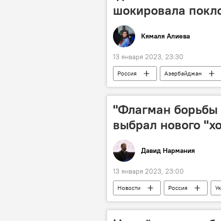
шокировала покл
Кямаля Алиева
13 января 2023, 23:30
Россия
Азербайджан
"Флагман борьбы 
выбрал нового "х
Давид Нармания
13 января 2023, 23:00
Новости
Россия
У
Польша