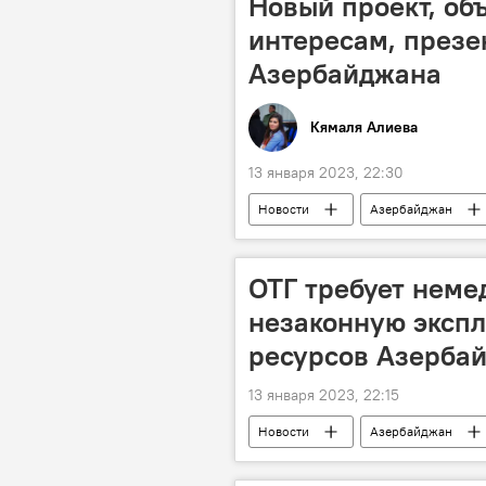
Новый проект, о
интересам, презе
Азербайджана
Кямаля Алиева
13 января 2023, 22:30
Новости
Азербайджан
Тренинг
ОТГ требует неме
незаконную эксп
ресурсов Азерба
13 января 2023, 22:15
Новости
Азербайджан
Месторождения
Организаци