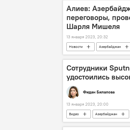
Алиев: Азербайдж
переговоры, про
Шарля Мишеля
13 января 2023, 20:32
Новости
Азербайджан
Франк-Вальтер Штайнмайер
Сотрудники Sputn
удостоились высо
Фидан Билалова
13 января 2023, 20:00
Видео
Азербайджан
Sputnik