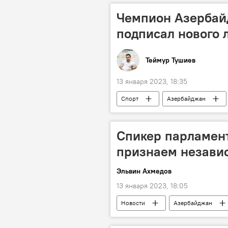
Чемпион Азербай
подписал нового 
Теймур Тушиев
13 января 2023, 18:35
Спорт
Азербайджан
Спикер парламен
признаем незави
Эльвин Ахмедов
13 января 2023, 18:05
Новости
Азербайджан
граница
парламент