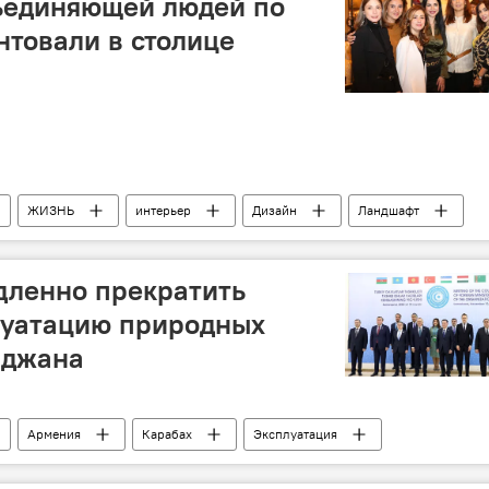
бъединяющей людей по
нтовали в столице
ЖИЗНЬ
интерьер
Дизайн
Ландшафт
дленно прекратить
луатацию природных
йджана
Армения
Карабах
Эксплуатация
я тюркских государств
заявление