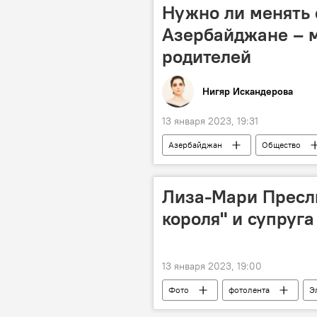
Нужно ли менять 
Азербайджане – м
родителей
Нигяр Искандерова
13 января 2023, 19:31
Азербайджан
Общество
Лиза-Мари Пресли
короля" и супруга
13 января 2023, 19:00
Фото
фотолента
Э
Супруга