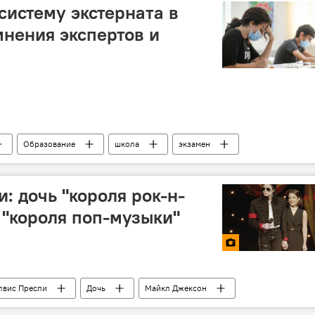
систему экстерната в
нения экспертов и
Образование
школа
экзамен
: дочь "короля рок-н-
 "короля поп-музыки"
лвис Пресли
Дочь
Майкл Джексон