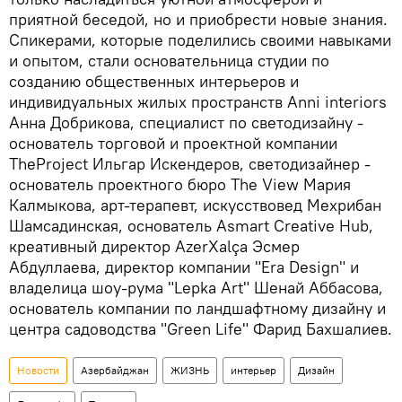
приятной беседой, но и приобрести новые знания.
Спикерами, которые поделились своими навыками
и опытом, стали основательница студии по
созданию общественных интерьеров и
индивидуальных жилых пространств Anni interiors
Анна Добрикова, специалист по светодизайну -
основатель торговой и проектной компании
TheProject Ильгар Искендеров, светодизайнер -
основатель проектного бюро The View Мария
Калмыкова, арт-терапевт, искусствовед Мехрибан
Шамсадинская, основатель Asmart Creative Hub,
креативный директор AzerXalça Эсмер
Абдуллаева, директор компании "Era Design" и
владелица шоу-рума "Lepka Art" Шенай Аббасова,
основатель компании по ландшафтному дизайну и
центра садоводства "Green Life" Фарид Бахшалиев.
Новости
Азербайджан
ЖИЗНЬ
интерьер
Дизайн