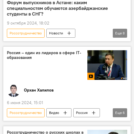
Россия
Российская империя
Форум выпускников в Астане: каким
специальностям обучаются азербайджанские
Германия
Архитектура
студенты в СНГ?
Азербайджанский национальный музей искусств
9 октября 2024, 18:02
Русский дом
Россотрудничество
Новости
Еще
8
Азербайджан
Образование
ВУЗ
Молодежь
Астана
Казахстан
Россия – один из лидеров в сфере IT-
образования
Россия
СНГ
Орхан Халилов
6 июня 2024, 15:01
Россотрудничество
Видео
Россия
Еще
6
СНГ
Образование
МУЛЬТИМЕДИА
Азербайджан
Казахстан
Россотрудничество о русских школах в