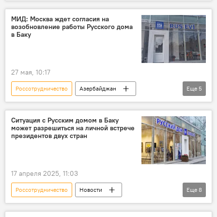
соотечественники
Репатриация
МИД: Москва ждет согласия на
возобновление работы Русского дома
в Баку
27 мая, 10:17
Россотрудничество
Азербайджан
Еще
5
Россия
Отношения
Русский дом
Баку
День независимости
Ситуация с Русским домом в Баку
может разрешиться на личной встрече
Михаил Галузин
президентов двух стран
17 апреля 2025, 11:03
Россотрудничество
Новости
Еще
8
Азербайджан
Россия
Баку