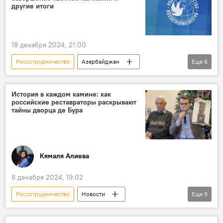
посол России в Азербайджане Михаил Евдокимов
другие итоги
Политика
МИД Азербайджана
ЗАО "Азербайджанские Авиалинии" (AZAL)
18 декабря 2024, 21:00
Авиакатастрофа
Русский дом
Россотрудничество
Азербайджан
Еще
6
Декларация о союзническом взаимодействии
Россия
Проекты
вузы России
Обучение
Великая Победа
История в каждом камине: как
российские реставраторы раскрывают
Великая Отечественная война
Пресс-центр
тайны дворца де Бура
Кямаля Алиева
8 декабря 2024, 19:02
Россотрудничество
Новости
Еще
9
Азербайджан
Баку
История