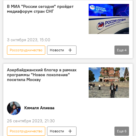
акция
Великая Победа
В МИА "России сегодня" пройдет
медиафорум стран СНГ
Великая Отечественная война
Сергей Карякин
День Победы
Ветераны
частичка Вечного огня
3 октября 2023, 15:00
Общество
Россотрудничество
Новости
Еще
4
МИА "Россия сегодня"
анонс
Медиафорум
Дмитрий Киселев
Азербайджанский блогер в рамках
программы "Новое поколение"
посетила Москву
Кямаля Алиева
26 сентября 2023, 21:30
Россотрудничество
Новости
Еще
6