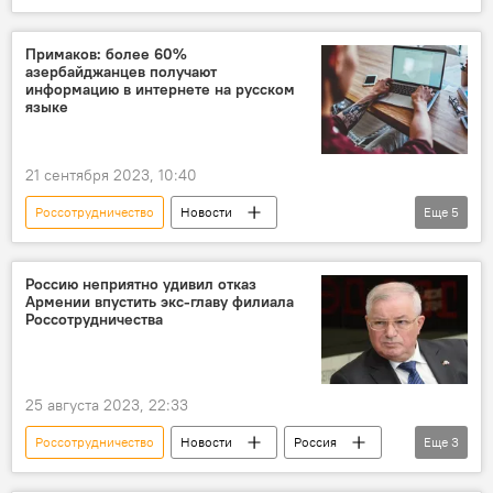
Азербайджан
блогер Ирада Гасымова
Россия
Москва
Поездка
Примаков: более 60%
азербайджанцев получают
молодежная программа "Новое поколение"
информацию в интернете на русском
языке
21 сентября 2023, 10:40
Россотрудничество
Новости
Еще
5
Азербайджан
Каспий
Русский язык
Россия
Россию неприятно удивил отказ
Армении впустить экс-главу филиала
Евгений Примаков
Россотрудничества
25 августа 2023, 22:33
Россотрудничество
Новости
Россия
Еще
3
Армения
Ереван