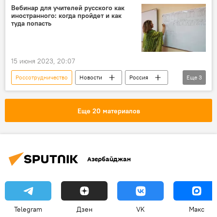
Россия
Вебинар для учителей русского как
иностранного: когда пройдет и как
туда попасть
15 июня 2023, 20:07
Россотрудничество
Новости
Россия
Еще
3
вебинар
Русский язык
Учителя
Еще 20 материалов
Азербайджан
Telegram
Дзен
VK
Макс