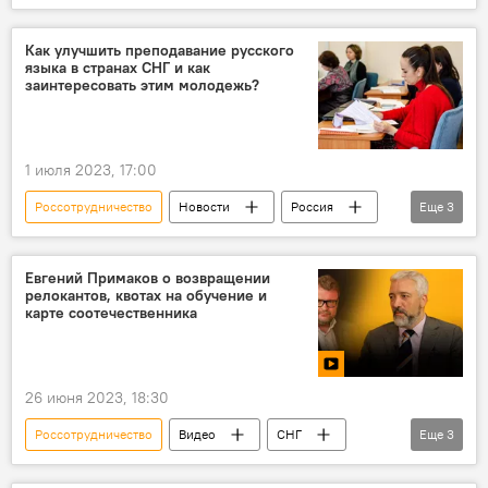
Азербайджан
Защита животных
США
Русский дом
Баку
Как улучшить преподавание русского
языка в странах СНГ и как
заинтересовать этим молодежь?
1 июля 2023, 17:00
Россотрудничество
Новости
Россия
Еще
3
Русский язык
преподавание
СНГ
Евгений Примаков о возвращении
релокантов, квотах на обучение и
карте соотечественника
26 июня 2023, 18:30
Россотрудничество
Видео
СНГ
Еще
3
Евгений Примаков
Русский язык