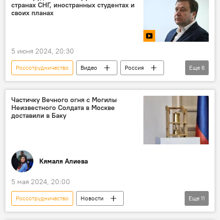
странах СНГ, иностранных студентах и
Узбекистан
своих планах
5 июня 2024, 20:30
Россотрудничество
Видео
Россия
Еще
6
СНГ
Общество
Образование
Русский язык
Обучение на русском языке
Частичку Вечного огня с Могилы
Неизвестного Солдата в Москве
Интервью
доставили в Баку
Кямаля Алиева
5 мая 2024, 20:00
Россотрудничество
Новости
Еще
11
Азербайджан
Баку
Русский дом