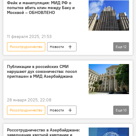
Русский дом
Фейк и манипуляция: МИД РФ о
попытке вбить клин между Баку и
руководитель представительства Россотрудничества в Азербайджанской Республике Ирек Зиннуров
Москвой – ОБНОВЛЕНО
Евгений Примаков
Сотрудничество
Образование
11 февраля 2025, 21:53
Россотрудничество
Новости
Еще
12
МИД Азербайджана
Азербайджан
Россия
Нота
Прекращение
Публикации в российских СМИ
нарушают дух союзничества: посол
Прекращение деятельности
Русский дом
приглашен в МИД Азербайджана
Баку
Евгений Примаков
МИД России
Провокация
Митинг
28 января 2025, 22:08
Россотрудничество
Новости
Еще
10
Азербайджан
Россия
Посольство России в Азербайджане
Россотрудничество в Азербайджане:
завершение квотной кампании и