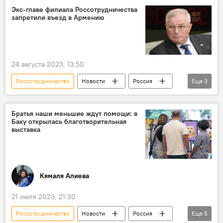
Персона нон грата
Экс-главе филиала Россотрудничества
запретили въезд в Армению
24 августа 2023, 13:50
Россотрудничество
Новости
Россия
Еще
3
Армения
Ереван
Персона нон грата
Братья наши меньшие ждут помощи: в
Баку открылась благотворительная
выставка
Кямаля Алиева
21 июля 2023, 21:30
Россотрудничество
Новости
Россия
Еще
5