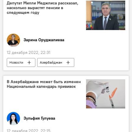
Станислав Черчесов
Депутат Милли Меджлиса рассказал,
насколько вырастят пенсии в
следующем году
Зарина Оруджалиева
12 декабря 2022, 22:31
Новости
Азербайджан
Милли Меджлис
бюджет
Зарплата
Вугар Байрамов
В Азербайджане может быть изменен
Национальный календарь прививок
Зульфия Гулуева
12 декабря 2022, 22:15