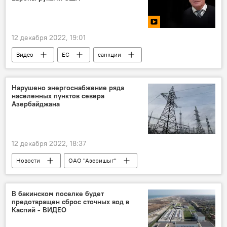
12 декабря 2022, 19:01
Видео
ЕС
санкции
Россия
пересмотр
США
Эксперт
Нарушено энергоснабжение ряда
населенных пунктов севера
Азербайджана
12 декабря 2022, 18:37
Новости
ОАО "Азеришыг"
электроснабжение
Ярдымлы
Шамахы
Дашкесан
В бакинском поселке будет
предотвращен сброс сточных вод в
Каспий - ВИДЕО