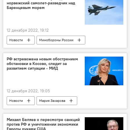
норвежский самолет-разведчик над
Колумнисты
Баренцевым морем
12 декабря 2022, 19:12
Новости
Минобороны России
МиГ-31
сопровождение
самолет-разведчик
Норвегия
ПВО
РФ встревожена новым обострением
обстановки в Косово, следит за
развитием ситуации - МИД
12 декабря 2022, 19:05
Новости
Мария Захарова
МИД России
ЕС
Косово
Сербия
Михаил Беляев о пересмотре санкций
против РФ и уничтожении экономики
Европы руками США