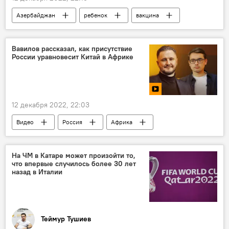
Азербайджан
ребенок
вакцина
Общество
Вавилов рассказал, как присутствие
России уравновесит Китай в Африке
12 декабря 2022, 22:03
Видео
Россия
Африка
сотрудничество
Запад
Китай
Ближний Восток
Николай Вавилов
На ЧМ в Катаре может произойти то,
что впервые случилось более 30 лет
назад в Италии
Теймур Тушиев