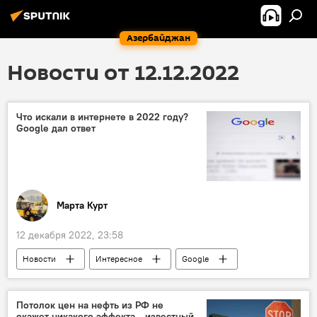
Азербайджан
Новости от 12.12.2022
Что искали в интернете в 2022 году?
Google дал ответ
Марта Курт
12 декабря 2022, 23:58
Новости
Интересное
Google
поисковые запросы
Королева Елизавета II
Джонни Депп
Потолок цен на нефть из РФ не
окажет никакого эффекта - известный