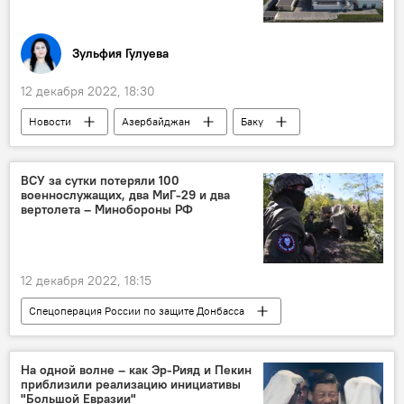
Зульфия Гулуева
12 декабря 2022, 18:30
Новости
Азербайджан
Баку
Канализация
Сточные воды
Общество
ВСУ за сутки потеряли 100
военнослужащих, два МиГ-29 и два
вертолета – Минобороны РФ
12 декабря 2022, 18:15
Спецоперация России по защите Донбасса
Россия
Украина
вооружение
БПЛА
ПВО
На одной волне – как Эр-Рияд и Пекин
приблизили реализацию инициативы
"Большой Евразии"