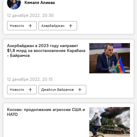
Кямаля Алиева
12 декабря 2022, 20:30
Новости
Азербайджан
Евровидение 2022
Эльдар Гасымов
продюсер
Азербайджан в 2023 году направит
$1,8 млрд на восстановление Карабаха
- Байрамов
12 декабря 2022, 20:15
Новости
Джейхун Байрамов
Карабах
Восточный Зангезур
Вынужденные переселенцы
заявление
Косово: продолжение агрессии США и
НАТО