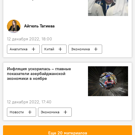
Айгюль Тагиева
12 декабря 2022, 18:00
Аналитика
Китай
Экономика
Ближний Восток
Саудовская Аравия
Си Цзиньпин
Мухаммед бен Салман
Инфляция ускорилась – главные
показатели азербайджанской
США
"Один пояс - один путь"
экономики в ноябре
ЕАЭС
12 декабря 2022, 17:40
Новости
Экономика
производство
Азербайджан
Госкомстат
промышленность
Еще 20 материалов