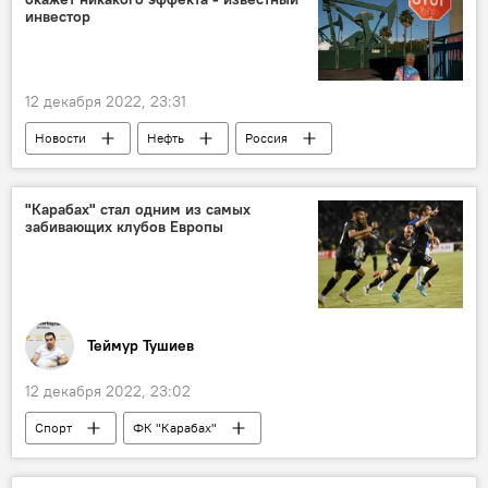
инвестор
12 декабря 2022, 23:31
Новости
Нефть
Россия
потолок цен
Запад
США
инвестор
"Карабах" стал одним из самых
забивающих клубов Европы
Теймур Тушиев
12 декабря 2022, 23:02
Спорт
ФК "Карабах"
Гурбан Гурбанов
Лига Европы УЕФА