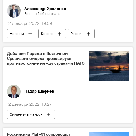
Александр Хроленко
Военный обозреватель
12 декабря 2022, 19:59
Новости
Косово
Россия
Сербия
Александр Вучич
НАТО
KFOR
Политика
Колумнисты
Действия Парижа в Восточном
Средиземноморье провоцируют
противостояние между странами НАТО
Надир Шафиев
12 декабря 2022, 19:27
Эммануэль Макрон
Восточное Средиземноморье
Россия
Греция
учения
Политика
Российский МиГ-31 сопроводил