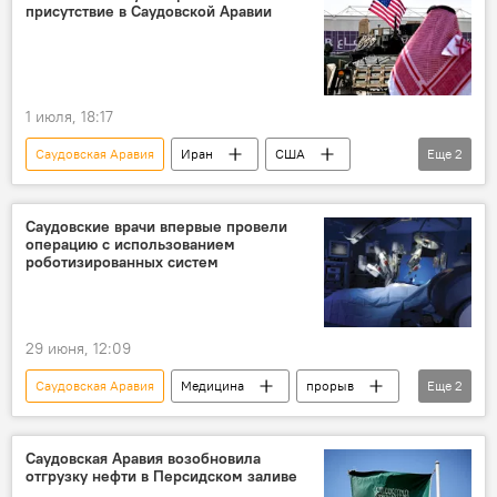
присутствие в Саудовской Аравии
1 июля, 18:17
Саудовская Аравия
Иран
США
Еще
2
Дональд Трамп
военное сотрудничество
Саудовские врачи впервые провели
операцию с использованием
роботизированных систем
29 июня, 12:09
Саудовская Аравия
Медицина
прорыв
Еще
2
робот
Система
Саудовская Аравия возобновила
отгрузку нефти в Персидском заливе