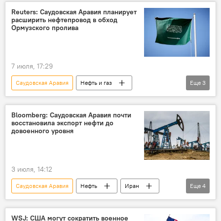
Reuters: Саудовская Аравия планирует
расширить нефтепровод в обход
Ормузского пролива
7 июля, 17:29
Саудовская Аравия
Нефть и газ
Еще
3
Ормузский пролив
Персидский залив
Нефть
Bloomberg: Саудовская Аравия почти
восстановила экспорт нефти до
довоенного уровня
3 июля, 14:12
Саудовская Аравия
Нефть
Иран
Еще
4
ОАЭ
Ближний Восток
Экспорт нефти
Ормузский пролив
WSJ: США могут сократить военное