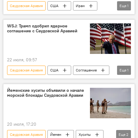
Саудовская Аравия
США
Иран
Еще
1
Корпус стражей исламской революции (КСИР)
WSJ: Трамп одобрил ядерное
соглашение с Саудовской Аравией
22 июля, 09:57
Саудовская Аравия
США
Соглашение
Еще
1
Ядерная сделка
Йеменские хуситы объявили о начале
морской блокады Саудовской Аравии
20 июля, 17:20
Саудовская Аравия
Йемен
Хуситы
Еще
2