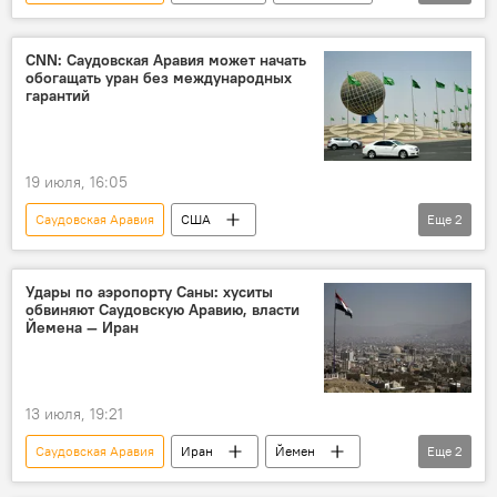
Конфликт
Блокада
CNN: Саудовская Аравия может начать
обогащать уран без международных
гарантий
19 июля, 16:05
Саудовская Аравия
США
Еще
2
Обогащенный уран
Иран
Удары по аэропорту Саны: хуситы
обвиняют Саудовскую Аравию, власти
Йемена — Иран
13 июля, 19:21
Саудовская Аравия
Иран
Йемен
Еще
2
Хуситы
Ближний Восток