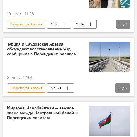
19 июня, 11:26
Саудовская Аравия
Иран
США
Еще
1
Ормузский пролив
Турция и Саудовская Аравия
обсуждают восстановление ж/д
сообщения с Персидским заливом
3 июня, 17:01
Саудовская Аравия
Турция
Еще
2
Персидский залив
Ближний Восток
Мирзоев: Азербайджан — важное
звено между Центральной Азией и
Персидским заливом