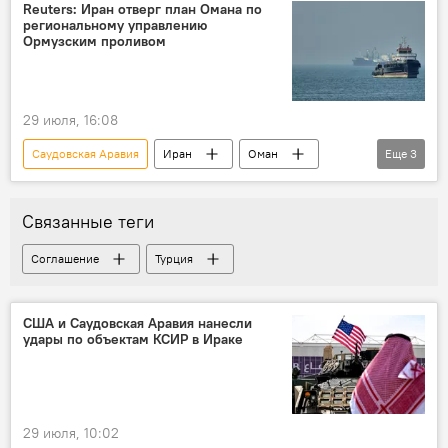
Reuters: Иран отверг план Омана по
региональному управлению
Ормузским проливом
29 июля, 16:08
Саудовская Аравия
Иран
Оман
Еще
3
Ормузский пролив
Страны Персидского залива
США
Связанные теги
Соглашение
Турция
США и Саудовская Аравия нанесли
удары по объектам КСИР в Ираке
29 июля, 10:02