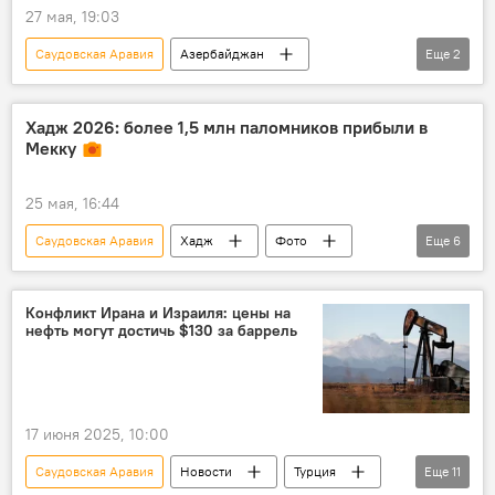
27 мая, 19:03
Саудовская Аравия
Азербайджан
Еще
2
Инвестиции
Сотрудничество
Хадж 2026: более 1,5 млн паломников прибыли в
Мекку
25 мая, 16:44
Саудовская Аравия
Хадж
Фото
Еще
6
Мусульмане
Ормузский пролив
Персидский залив
Верующие
Конфликт Ирана и Израиля: цены на
нефть могут достичь $130 за баррель
Паломничество
Ближний Восток
17 июня 2025, 10:00
Саудовская Аравия
Новости
Турция
Еще
11