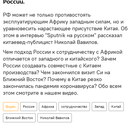
России.
РФ может не только противостоять
эксплуатирующим Африку западным силам, но и
уравновесить нарастающее присутствие Китая. Об
этом в интервью "Sputnik на русском" рассказал
китаевед-публицист Николай Вавилов.
Чем подход России к сотрудничеству с Африкой
отличается от западного и китайского? Зачем
России создавать совместные с Китаем
производства? Чем закончился визит Си на
Ближний Восток? Почему в Китае резко
закончилась пандемия коронавируса? Обо всем
этом смотрите в нашем видео.
Видео
Россия
Африка
сотрудничество
Запад
Китай
Ближний Восток
Николай Вавилов