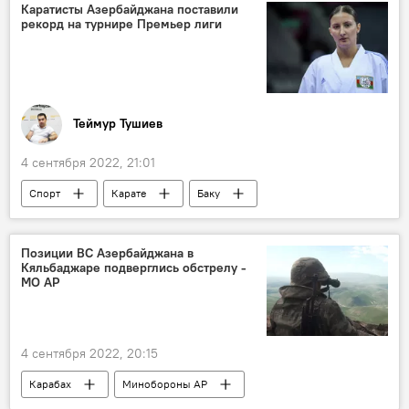
Предупреждение
грозы
Каратисты Азербайджана поставили
рекорд на турнире Премьер лиги
Теймур Тушиев
4 сентября 2022, 21:01
Спорт
Карате
Баку
премьер-лига
Ирина Зарецка
Золотые медали
Позиции ВС Азербайджана в
Кяльбаджаре подверглись обстрелу -
МО АР
4 сентября 2022, 20:15
Карабах
Минобороны АР