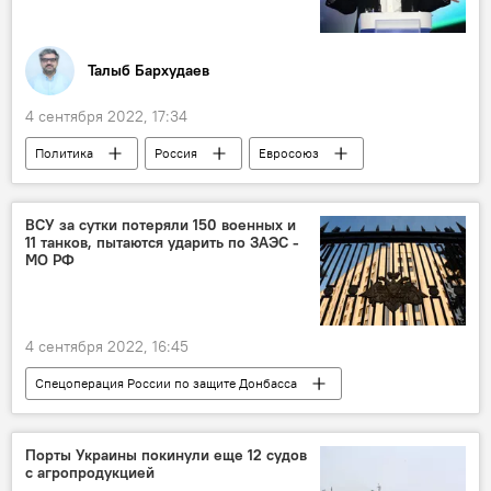
Талыб Бархудаев
4 сентября 2022, 17:34
Политика
Россия
Евросоюз
визы
Ограничения
ответные меры
Кризис
Переговоры
ВСУ за сутки потеряли 150 военных и
11 танков, пытаются ударить по ЗАЭС -
МО РФ
4 сентября 2022, 16:45
Спецоперация России по защите Донбасса
Россия
Украина
Беспилотники
АЭС
система ПВО
Су-25
Порты Украины покинули еще 12 судов
с агропродукцией