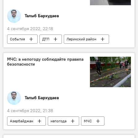
Талыб Бархудаев
4 сентября 2022, 22:18
События
ДТП
Лерикский район
автобус
туристы
Азербайджан
МЧС: в непогоду соблюдайте правила
безопасности
Талыб Бархудаев
4 сентября 2022, 21:38
Азербайджан
непогода
МЧС
Сильный ветер
Ливни