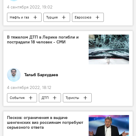
4 сентября 2022, 19:02
Нефть и газ
Турция
Евросоюз
Газ
кризис
Европейцы
Зима
Проживание
Стамбул
В тяжелом ДТП в Лерике погибли и
пострадали 18 человек - СМИ
Анталья
аренда жилья
Талыб Бархудаев
4 сентября 2022, 18:12
События
ДТП
Туристы
автобус
пассажиры
Гибель
Лерикский район
Азербайджан
Песков: ограничения в выдаче
шенгенских виз россиянам потребуют
серьезного ответа