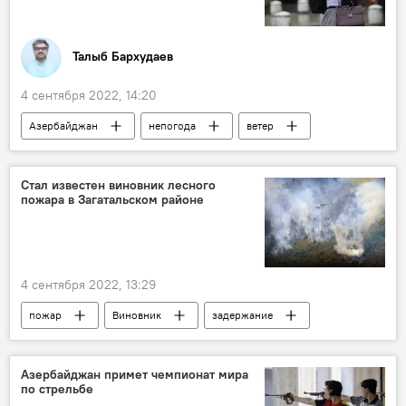
Талыб Бархудаев
4 сентября 2022, 14:20
Азербайджан
непогода
ветер
снижение температуры
Баку
Абшерон
Дожди
Регионы
Стал известен виновник лесного
пожара в Загатальском районе
4 сентября 2022, 13:29
пожар
Виновник
задержание
МЧС
Минэкологии и природных ресурсов АР
Азербайджан примет чемпионат мира
по стрельбе
полиция
Азербайджан