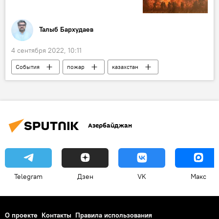
Талыб Бархудаев
4 сентября 2022, 10:11
События
пожар
казахстан
МЧС
МВД
Касым-Жомарт Токаев
Азербайджан
Telegram
Дзен
VK
Макс
О проекте
Контакты
Правила использования