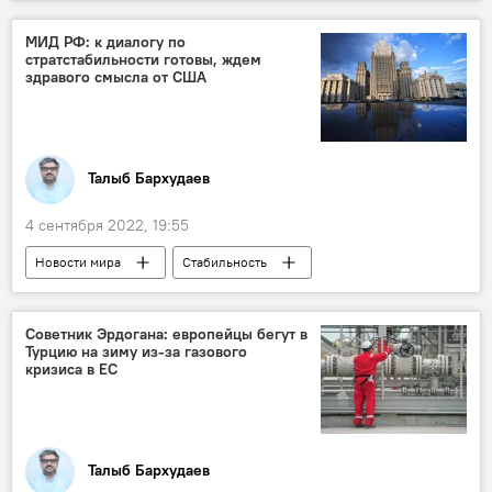
Армения
обстрелы
Нарушение режима прекращения огня
МИД РФ: к диалогу по
стратстабильности готовы, ждем
Азербайджан
здравого смысла от США
Талыб Бархудаев
4 сентября 2022, 19:55
Новости мира
Стабильность
Россия
США
Переговоры
Мир
Советник Эрдогана: европейцы бегут в
Турцию на зиму из-за газового
кризиса в ЕС
Талыб Бархудаев