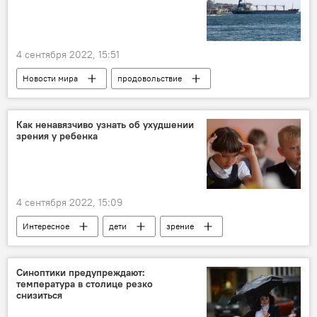
4 сентября 2022, 15:51
Новости мира
продовольствие
Украина
Черное море
Россия
Турция
Зерно
вывоз
Как ненавязчиво узнать об ухудшении
зрения у ребенка
4 сентября 2022, 15:09
Интересное
дети
зрение
Ухудшение
гаджеты
Ограничение
Синоптики предупреждают:
температура в столице резко
снизиться