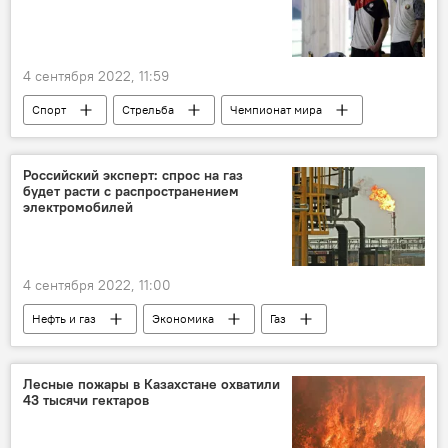
4 сентября 2022, 11:59
Спорт
Стрельба
Чемпионат мира
Россия
Перенос
Азербайджан
Российский эксперт: спрос на газ
будет расти с распространением
электромобилей
4 сентября 2022, 11:00
Нефть и газ
Экономика
Газ
МИА "Россия сегодня"
Запасы нефти
Нефтегазовые ресурсы
Добыча нефти
Лесные пожары в Казахстане охватили
43 тысячи гектаров