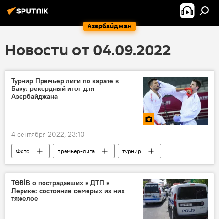
Азербайджан
Новости от 04.09.2022
Турнир Премьер лиги по карате в
Баку: рекордный итог для
Азербайджана
4 сентября 2022, 23:10
Фото
премьер-лига
турнир
Баку
Всемирная федерация каратэ (WKF)
Ирина Зарецка
фотолента
Карате
TƏBİB о пострадавших в ДТП в
Лерике: состояние семерых из них
тяжелое