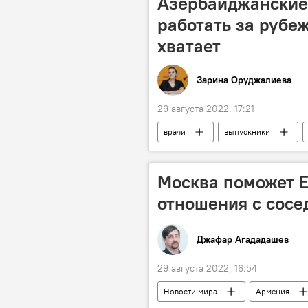
Азербайджанские
работать за рубеж
хватает
Зарина Оруджалиева
29 августа 2022, 17:21
врачи
выпускники
Азербайджан
Москва поможет 
отношения с сос
Джафар Агададашев
29 августа 2022, 16:54
Новости мира
Армения