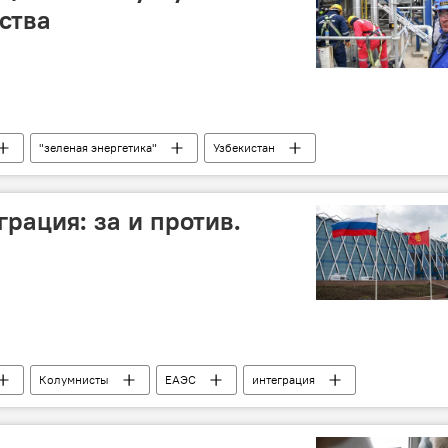
ства
"зеленая энергетика"
Узбекистан
рация: за и против.
в
Колумнисты
ЕАЭС
интеграция
Казахстан
Али Асадов
Премьер-министр