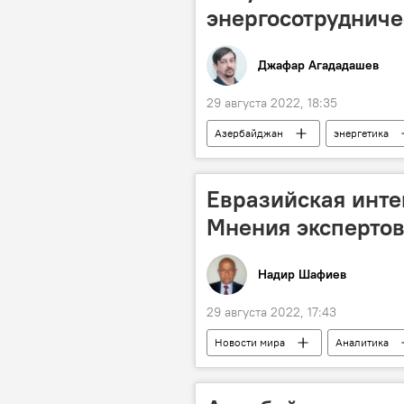
энергосотрудниче
Джафар Агададашев
29 августа 2022, 18:35
Азербайджан
энергетика
соглашение
Евразийская интег
Мнения эксперто
Надир Шафиев
29 августа 2022, 17:43
Новости мира
Аналитика
Эксперты
Россия
Азербайджан