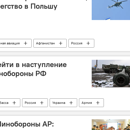
бегство в Польшу
ная авиация
Афганистан
Россия
йти в наступление
инобороны РФ
басса
Россия
Украина
Армия
потери
Танки
Самолеты
Минобороны АР: