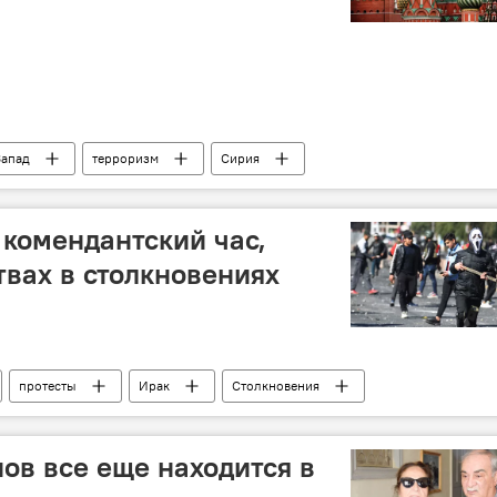
Запад
терроризм
Сирия
 комендантский час,
твах в столкновениях
протесты
Ирак
Столкновения
нов все еще находится в