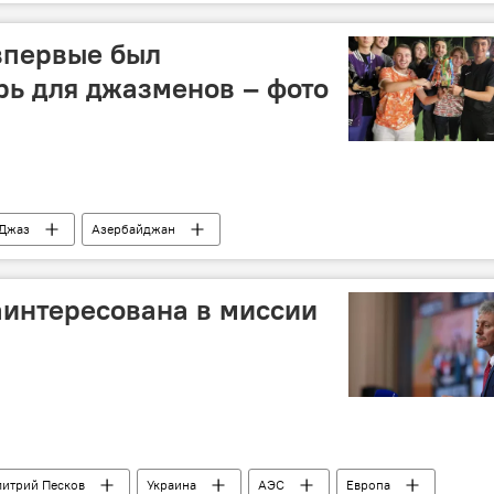
впервые был
рь для джазменов – фото
Джаз
Азербайджан
аинтересована в миссии
итрий Песков
Украина
АЭС
Европа