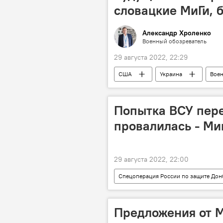
словацкие МиГи, 
Александр Хроленко
Военный обозреватель
29 августа 2022, 22:29
США
Украина
Воен
Спецоперация
Попытка ВСУ пере
провалилась - М
29 августа 2022, 22:00
Спецоперация России по защите Дон
Наступление
Провал
Предложения от 