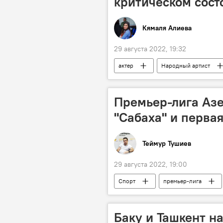
критическом сост
Кямаля Алиева
29 августа 2022, 19:32
актер
Народный артист
Премьер-лига Аз
"Сабаха" и первая
Теймур Тушиев
29 августа 2022, 19:00
Спорт
премьер-лига
тренер
чемпион
А
Баку и Ташкент н