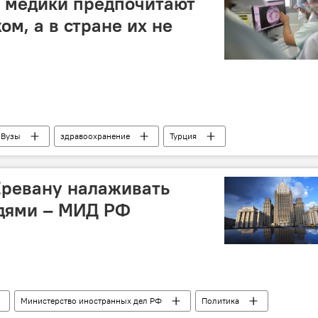
 медики предпочитают
ом, а в стране их не
Вузы
здравоохранение
Турция
Еревану налаживать
едями – МИД РФ
Министерство иностранных дел РФ
Политика