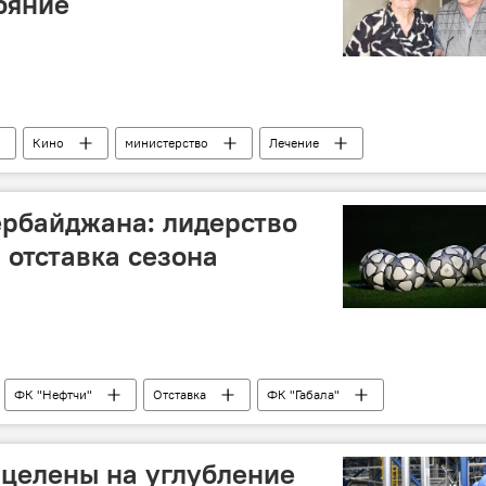
ояние
Кино
министерство
Лечение
ербайджана: лидерство
 отставка сезона
ФК "Нефтчи"
Отставка
ФК "Габала"
зербайджан
ацелены на углубление