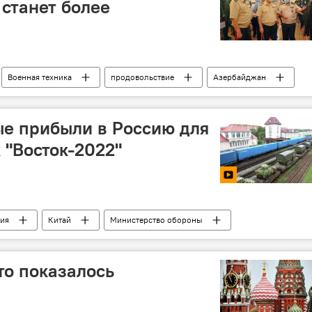
станет более
Военная техника
продовольствие
Азербайджан
е прибыли в Россию для
 "Восток-2022"
ия
Китай
Министерство обороны
то показалось