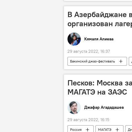
Азербайджан
В Азербайджане 
организован лаге
Кямаля Алиева
29 августа 2022, 16:37
Бакинский джаз-фестиваль
Песков: Москва з
МАГАТЭ на ЗАЭС
Джафар Агададашев
29 августа 2022, 16:15
Россия
МАГАТЭ
Дм