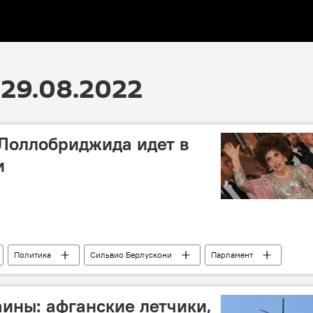
29.08.2022
Лоллобриджида идет в
и
Политика
Сильвио Берлускони
Парламент
ины: афганские летчики,