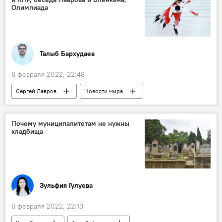
Олимпиада
Талыб Бархудаев
6 февраля 2022, 22:48
Сергей Лавров
Новости мира
Владимир Путин
Китай
Россия
Энтони Блинкен
Олимпийские игры
Почему муниципалитетам не нужны
кладбища
Зульфия Гулуева
6 февраля 2022, 22:13