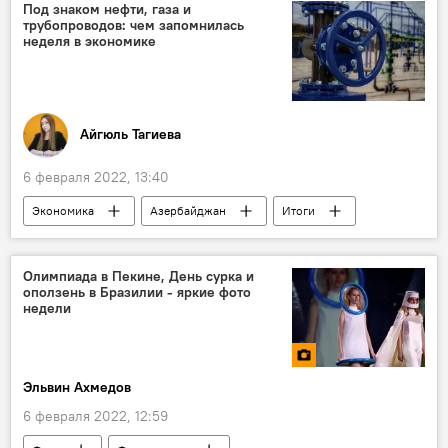
Под знаком нефти, газа и
трубопроводов: чем запомнилась
неделя в экономике
Айгюль Тагиева
6 февраля 2022, 13:40
Экономика
Азербайджан
Итоги
неделя
Нефть
Газ
Трубопровод
Олимпиада в Пекине, День сурка и
оползень в Бразилии - яркие фото
недели
Эльвин Ахмедов
6 февраля 2022, 12:59