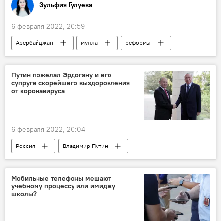
Зульфия Гулуева
6 февраля 2022, 20:59
Азербайджан
мулла
реформы
пожертвования
Путин пожелал Эрдогану и его
супруге скорейшего выздоровления
от коронавируса
6 февраля 2022, 20:04
Россия
Владимир Путин
Реджеп Тайип Эрдоган
Коронавирус
Мобильные телефоны мешают
учебному процессу или имиджу
школы?