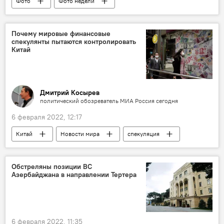
Фото
Фото недели
Почему мировые финансовые
спекулянты пытаются контролировать
Китай
Дмитрий Косырев
политический обозреватель МИА Россия сегодня
6 февраля 2022, 12:17
Китай
Новости мира
спекуляция
Мир
финансы
финансовый сектор
Колумнисты
Политика
Обстреляны позиции ВС
Азербайджана в направлении Тертера
6 февраля 2022, 11:35