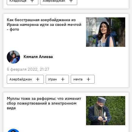
Кладбище
Азербайджан
Муниципалитет
Как бесстрашная азербайджанка из
Ирана намерена идти за своей мечтой
- фото
Кямаля Алиева
6 февраля 2022, 21:27
Азербайджан
Иран
мечта
модель
Культура
азербайджанка
Муллы тоже за реформы: что изменит
сбор пожертвований в электронном
виде