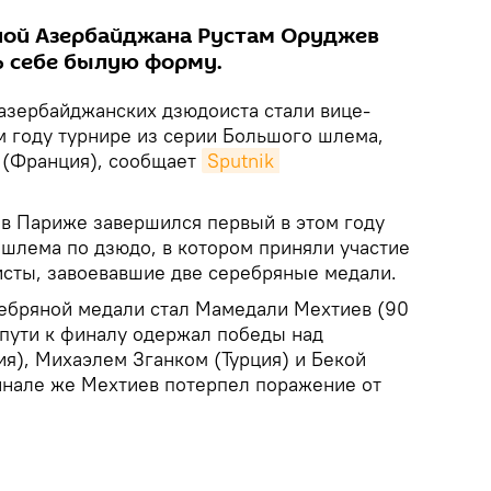
ной Азербайджана Рустам Оруджев
ь себе былую форму.
азербайджанских дзюдоиста стали вице-
м году турнире из серии Большого шлема,
 (Франция), сообщает
Sputnik 
 в Париже завершился первый в этом году
 шлема по дзюдо, в котором приняли участие
сты, завоевавшие две серебряные медали.
ебряной медали стал Мамедали Мехтиев (90
 пути к финалу одержал победы над
я), Михаэлем Зганком (Турция) и Бекой
финале же Мехтиев потерпел поражение от