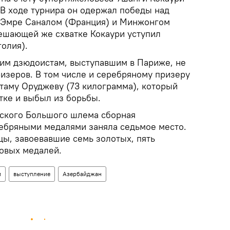
 В ходе турнира он одержал победы над
, Эмре Саналом (Франция) и Минжонгом
ешающей же схватке Кокаури уступил
олия).
им дзюдоистам, выступавшим в Париже, не
ризеров. В том числе и серебряному призеру
таму Оруджеву (73 килограмма), который
тке и выбыл из борьбы.
жского Большого шлема сборная
ебряными медалями заняла седьмое место.
цы, завоевавшие семь золотых, пять
овых медалей.
м
выступление
Азербайджан