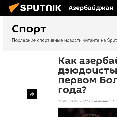
Азербайджан
Спорт
Последние спортивные новости читайте на Spu
Как азерб
дзюдоисты
первом Бо
года?
23:42 06.02.2022
(обновлено:
14: