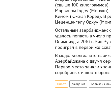
(свыше 100 килограммов).
Марвином Гадеу (Монако)
Кимом (Южная Корея). В р
Цеценценгелу Одхуу (Монг
Остальным азербайджанск
удалось попасть в число п
Олимпиады-2016 в Рио Рус
проиграл в первой же схва
В медальном зачете пари
Азербайджана с двумя сер
Первое место заняли япон
серебряных и шесть бронз
Спорт
дзюдоист
Большой шле