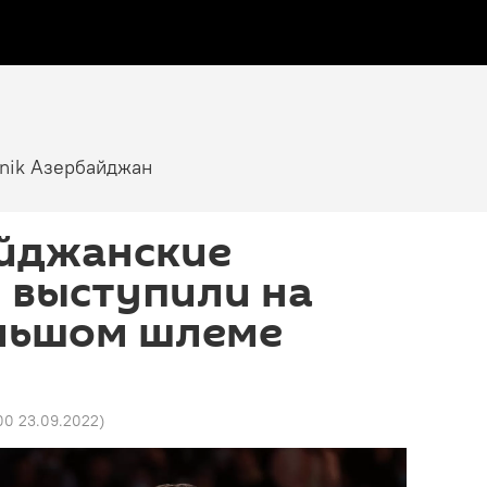
tnik Азербайджан
айджанские
 выступили на
льшом шлеме
00 23.09.2022
)