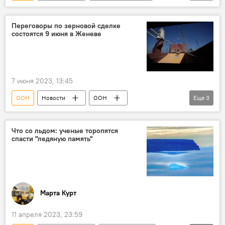
Турция
Хакан Фидан
заслуженная артистка Азербайджана Фатма Мехралиева
Антониу Гутерреш
зерновая сделка
Международный день невинных детей – жертв агрессии
Переговоры по зерновой сделке
состоятся 9 июня в Женеве
7 июня 2023, 13:45
ООН
Новости
ООН
Еще
3
зерновая сделка
МИД РФ
Женева
Что со льдом: ученые торопятся
спасти "ледяную память"
Марта Курт
11 апреля 2023, 23:59