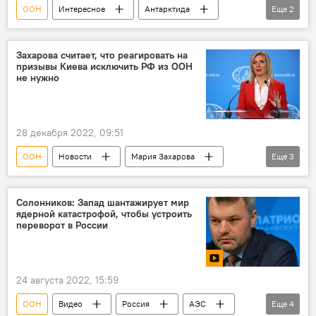
ООН
Интересное
Антарктида
Еще
2
Глобальное потепление
Арктика
Захарова считает, что реагировать на
призывы Киева исключить РФ из ООН
не нужно
28 декабря 2022, 09:51
ООН
Новости
Мария Захарова
Еще
3
Киев
призыв
Россия
Солонников: Запад шантажирует мир
ядерной катастрофой, чтобы устроить
переворот в России
24 августа 2022, 15:59
ООН
Видео
Россия
АЭС
Еще
4