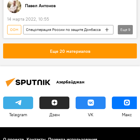
Павел Антонов
14 марта 2022, 10:55
ООН
Спецоперация России по защите Донбасса
Еще
9
Украина
Украина
миротворцы
Миротворцы
ООН
ООН
Еще 20 материалов
МИД РФ
МИД РФ
МИД РФ
Азербайджан
Telegram
Дзен
VK
Макс
О проекте
Контакты
Правила использования