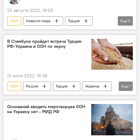
20 августа 2022, 19:05
ООН
Новости мира
Турция
Еще
5
Россия
Украина
Министерство обороны Турции
В Стамбуле пройдет встреча Турция-
РФ-Украина и ООН по зерну
Хулуси Акар
Зерно
12 июля 2022, 16:38
ООН
Россия
Турция
Украина
Еще
1
Зерно
Оснований вводить миротворцев ООН
на Украину нет - МИД РФ