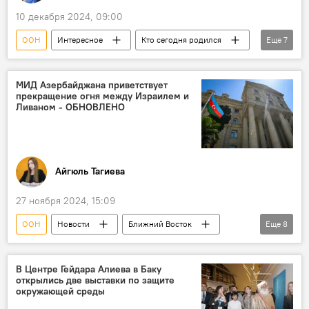
10 декабря 2024, 09:00
ООН
Интересное
Кто сегодня родился
Еще
7
Какой сегодня праздник
Азербайджан
Россия
Поэт
МИД Азербайджана приветствует
прекращение огня между Израилем и
азербайджанский поэт Наби Хазри
Ливаном - ОБНОВЛЕНО
Всеобщая декларация по правам человека
Нобелевская премия
Айгюль Тагиева
27 ноября 2024, 15:09
ООН
Новости
Ближний Восток
Еще
8
Новости мира
Израиль
Ливан
Арабо-израильский конфликт
Хезболлах
В Центре Гейдара Алиева в Баку
открылись две выставки по защите
Перемирие
ХАМАС
Миротворцы
окружающей среды