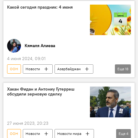
Экономический совет
Международный день борьбы с сексуальным насилием в условиях конфликта
Какой сегодня праздник: 4 июня
Всемирный день детского футбола
Кямаля Алиева
4 июня 2024, 09:01
ООН
Новости
Азербайджан
Еще
18
Волейбол
Спорт
История
СССР
США
Культура
Хакан Фидан и Антониу Гутерреш
обсудили зерновую сделку
Кинематограф
ООН
Германия
хоккей
Москва
Россия
Какой сегодня праздник
27 июня 2023, 20:23
Кто сегодня родился
Архив
ООН
Новости
Новости мира
Еще
4
заслуженный тренер Азербайджана Шамиль Шамхалов