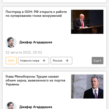
Аналитика
Политика
Украина
Ядерная угроза
Постпред в ООН: РФ открыта к работе
по купированию гонки вооружений
Джафар Агададашев
22 августа 2022, 20:02
ООН
Новости мира
Россия
Еще
4
Политика
Василий Небензя
НАТО
гонка вооружений
Глава Минобороны Турции назвал
объем зерна, вывезенного из портов
Украины
Джафар Агададашев