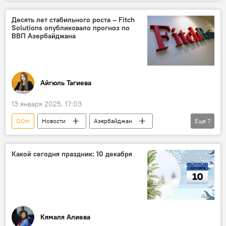
ЮНИСЕФ
Представительство
Закрытие
МИД Азербайджана
Десять лет стабильного роста – Fitch
Solutions опубликовало прогноз по
Джейхун Байрамов
ВВП Азербайджана
Айгюль Тагиева
13 января 2025, 17:03
ООН
Новости
Азербайджан
Еще
7
Экономика
Рост
Экономический рост
Показатели
Какой сегодня праздник: 10 декабря
энергоресурсы
Fitch Ratings
Инфляция
Кямаля Алиева