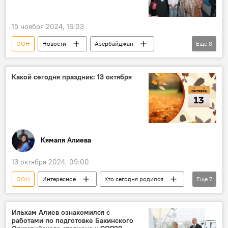
15 ноября 2024, 16:03
ООН
Новости
Азербайджан
Еще
8
Баку
29-я Конференция сторон Рамочной конвенции ООН об изменении климата
Какой сегодня праздник: 13 октября
Выставка
климатическая повестка
Лейла Алиева
Арзу Алиева
IDEA
Центр Гейдара Алиева
Кямаля Алиева
13 октября 2024, 09:00
ООН
Интересное
Кто сегодня родился
Еще
7
Какой сегодня праздник
Азербайджан
Россия
актер
Турция
Ильхам Алиев ознакомился с
работами по подготовке Бакинского
Стамбул
Маргарет Тэтчер