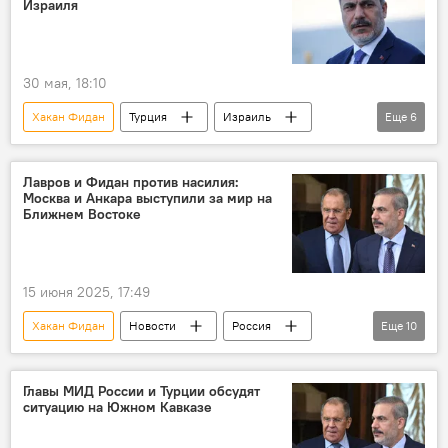
Израиля
30 мая, 18:10
Хакан Фидан
Турция
Израиль
Еще
6
двусторонние отношения
Политика
Интервью
Япония
Палестина
Лавров и Фидан против насилия:
Москва и Анкара выступили за мир на
Ближний Восток
Ближнем Востоке
15 июня 2025, 17:49
Хакан Фидан
Новости
Россия
Еще
10
Турция
Сергей Лавров
МИД России
МИД Турции
Главы МИД России и Турции обсудят
ситуацию на Южном Кавказе
Ближний Восток
Конфликт
Иран
Израиль
Телефонный разговор