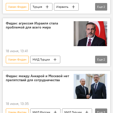
Хакан Фидан
Турция
Израиль
Еще
2
Премьер-министр Израиля Биньямин Нетаньяху
Реджеп Тайип Эрдоган
Фидан: агрессия Израиля стала
проблемой для всего мира
18 июня, 13:41
Хакан Фидан
МИД Турции
Еще
2
Реджеп Тайип Эрдоган
Израиль
Фидан: между Анкарой и Москвой нет
препятствий для сотрудничества
18 июня, 13:35
Хакан Фидан
МИД России
МИД Турции
Еще
3