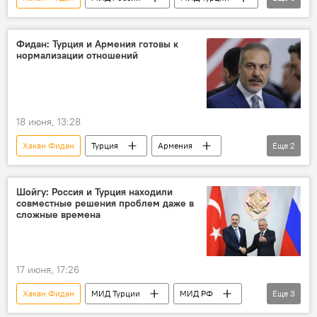
Заявление
Сотрудничество
Южный Кавказ
Фидан: Турция и Армения готовы к
нормализации отношений
18 июня, 13:28
Хакан Фидан
Турция
Армения
Еще
2
Никол Пашинян
Нормализация
Шойгу: Россия и Турция находили
совместные решения проблем даже в
сложные времена
17 июня, 17:26
Хакан Фидан
МИД Турции
МИД РФ
Еще
3
Сергей Лавров
Шойгу
Визит