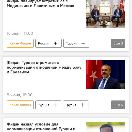
Фидан планирует встретиться с
Мединским и Левитиным в Москве
16 июня, 11:00
Хакан Фидан
Россия
Турция
Еще
3
Владимир Мединский
Игорь Левитин
Встреча
Фидан: Турция стремится к
нормализации отношений между Баку
и Ереваном
8 июня, 18:00
Хакан Фидан
Турция
Грузия
Еще
5
Азербайджан
Встреча
Выборы
Баку
Ереван
Фидан назвал условие для
нормализации отношений Турции и