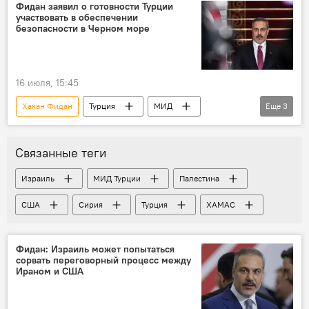
Фидан заявил о готовности Турции
участвовать в обеспечении
безопасности в Черном море
16 июля, 15:45
Хакан Фидан
Турция
МИД
Еще
3
Россия
СВО
Украина
Связанные теги
Израиль
МИД Турции
Палестина
США
Сирия
Турция
ХАМАС
Фидан: Израиль может попытаться
сорвать переговорный процесс между
Ираном и США