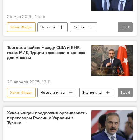
Ядерная программа Ирана
25 мая 2025, 14:55
Хакан Фидан
Новости
Россия
Еще
8
Турция
МИД РФ
Сергей Лавров
Визит
Москва
Закавказье
Торговые войны между США и КНР:
глава МИД Турции рассказал о шансах
Южный Кавказ
Ситуация
для Анкары
20 апреля 2025, 13:11
Хакан Фидан
Новости мира
Экономика
Еще
6
Турция
КНР
США
Пошлины
Торговля
МИД Турции
Хакан Фидан предложил организовать
переговоры России и Украины в
Турции