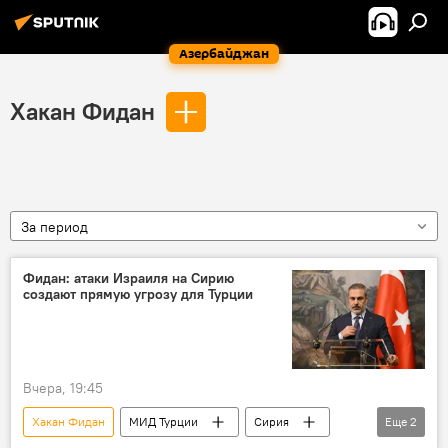
Азербайджан
Хакан Фидан
За период
Фидан: атаки Израиля на Сирию
создают прямую угрозу для Турции
Вчера, 19:45
Хакан Фидан
МИД Турции
Сирия
Еще
2