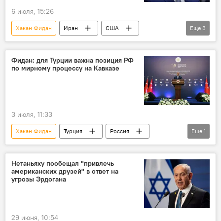
6 июля, 15:26
Хакан Фидан
Иран
США
Еще
3
Турция
МИД Турции
Ормузский пролив
Израиль
Фидан: для Турции важна позиция РФ
по мирному процессу на Кавказе
3 июля, 11:33
Хакан Фидан
Турция
Россия
Еще
1
МИД РФ
Нетаньяху пообещал "привлечь
американских друзей" в ответ на
угрозы Эрдогана
29 июня, 10:54