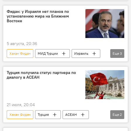
Турция
Израиль
Фидан: у Израиля нет планов по
установлению мира на Ближнем
Востоке
5 августа, 20:36
Хакан Фидан
МИД Турции
Израиль
Еще
3
США
Палестина
ХАМАС
Турция получила статус партнера по
диалогу в АСЕАН
21 июля, 20:04
Хакан Фидан
Турция
АСЕАН
Еще
2
партнер
МИД Турции