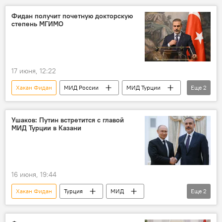
Фидан получит почетную докторскую
степень МГИМО
17 июня, 12:22
Хакан Фидан
МИД России
МИД Турции
Еще
2
Владимир Путин
Визит
Ушаков: Путин встретится с главой
МИД Турции в Казани
16 июня, 19:44
Хакан Фидан
Турция
МИД
Еще
2
Владимир Путин
Москва