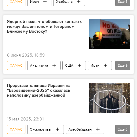
ХАМАС
Иран
Хезболла
Еще
3
Израиль
Ближний Восток
Министерство обороны
Ядерный пазл: что обещают контакты
между Вашингтоном и Тегераном
Ближнему Востоку?
8 июня 2025, 13:59
ХАМАС
Аналитика
США
Иран
Еще
9
Переговоры
Ядерная сделка
Израиль
Ближний Восток
Представительница Израиля на
"Евровидении-2025" оказалась
Конфликт
Газа
Хезболла
наполовину азербайджанкой
Россия
Китай
15 мая 2025, 23:01
ХАМАС
Эксклюзивы
Азербайджан
Еще
6