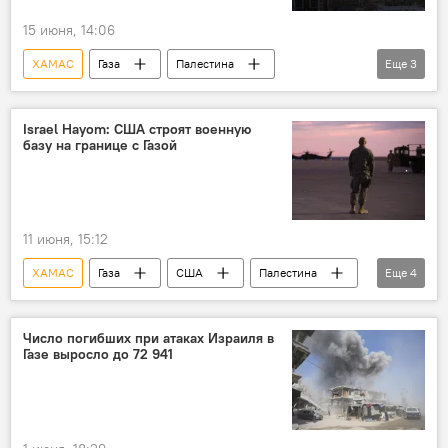
15 июня, 14:06
ХАМАС
Газа
Палестина
Еще
3
Израиль
Сергей Лавров
Дональд Трамп
Israel Hayom: США строят военную
базу на границе с Газой
Президент США Дональд Трамп
11 июня, 15:12
ХАМАС
Газа
США
Палестина
Еще
4
Израиль
Ближний Восток
палестино-израильский конфликт
Число погибших при атаках Израиля в
Газе выросло до 72 941
Дональд Трамп