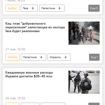
1 июня, 18:29
ХАМАС
Газа
Палестина
Еще
3
Израиль
Биньямин Нетаньяху
Ближний Восток
ЦАХАЛ
Кац: план "добровольного
переселения" палестинцев из сектора
Газа будет реализован
27 мая, 13:56
ХАМАС
Палестина
Израиль
Еще
1
сектор Газа
Ежедневные военные расходы
Израиля достигли $35–45 млн
26 мая, 13:32