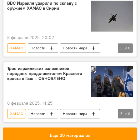
Палестина
сектор Газа
ЦАХАЛ
ВВС Израиля ударили по складу с
оружием ХАМАС в Сирии
военная операция
8 февраля 2025, 20:02
ХАМАС
Новости
Новости мира
Еще
8
Израиль
палестино-израильский конфликт
Палестина
Сирия
Склад
Трое израильских заложников
переданы представителям Красного
оружие
ВВС
ЦАХАЛ
креста в Газе – ОБНОВЛЕНО
8 февраля 2025, 14:25
ХАМАС
Новости
Новости мира
Еще
9
Израиль
Премьер-министр Израиля Биньямин Нетаньяху
Еще 20 материалов