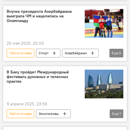
Азербайджан
Баку
Голос
Шоу Голос
Азер Насибов
Внучка президента Азербайджана
выиграла ЧМ и нацелилась на
Фонд Гейдара Алиева
поп-музыка
Олимпиаду
Поп-звезда
Концерт
20 мая 2025, 20:00
Лейла Алиева
Спорт
Азербайджан
Еще
5
Чемпионат мира
Кунг-фу
Sea Breeze
Эмин Агаларов
Италия
В Баку пройдет Международный
фестиваль духовных и телесных
практик
9 апреля 2025, 23:59
Лейла Алиева
Эксклюзивы
Еще
7
Азербайджан
Баку