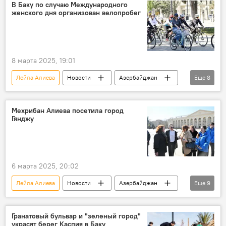
Международный фестиваль йоги
Йога
В Баку по случаю Международного
женского дня организован велопробег
Концерт
Суфий
боевые искусства
Фонд Гейдара Алиева
8 марта 2025, 19:01
Лейла Алиева
Новости
Азербайджан
Еще
8
Спорт
Велопробег
Министерство молодежи и спорта АР
Мехрибан Алиева посетила город
Гянджу
Фарид Гаибов
Мадат Гулиев
Баку
8 марта
Международный женский день
6 марта 2025, 20:02
Лейла Алиева
Новости
Азербайджан
Еще
9
Гянджа
Поездка
Первый вице-президент Азербайджана Мехрибан Алиева
Гранатовый бульвар и "зеленый город"
украсят берег Каспия в Баку