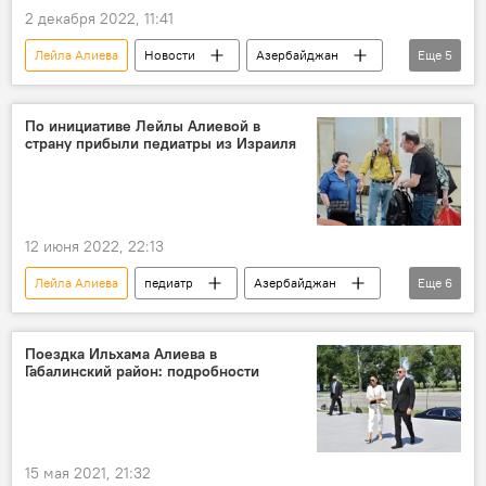
2 декабря 2022, 11:41
Лейла Алиева
Новости
Азербайджан
Еще
5
Эмин Агаларов
РФ
День рождения
музыка
Культура
По инициативе Лейлы Алиевой в
страну прибыли педиатры из Израиля
12 июня 2022, 22:13
Лейла Алиева
педиатр
Азербайджан
Еще
6
Израиль
Фонд Гейдара Алиева
дети
инициатива
Здоровье
Поездка Ильхама Алиева в
Габалинский район: подробности
ЖИЗНЬ
15 мая 2021, 21:32