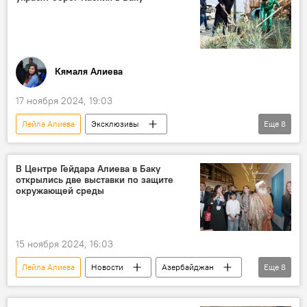
Арзу Алиева
Школа
Мемориал
Комплекс
школа
детский сад
Кямаля Алиева
17 ноября 2024, 19:03
Лейла Алиева
Эксклюзивы
Еще
8
Азербайджан
Баку
Каспий
Бульвар
Sea Breeze
В Центре Гейдара Алиева в Баку
открылись две выставки по защите
Эмин Агаларов
Фонд Гейдара Алиева
окружающей среды
Гранат
"Зеленый коридор"
15 ноября 2024, 16:03
Лейла Алиева
Новости
Азербайджан
Еще
8
Баку