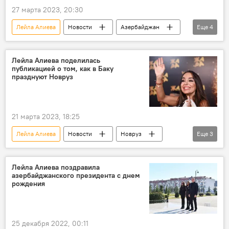
27 марта 2023, 20:30
Лейла Алиева
Новости
Азербайджан
Еще
4
Россия
Баку
Москва
ЖИЗНЬ
Лейла Алиева поделилась
публикацией о том, как в Баку
празднуют Новруз
21 марта 2023, 18:25
Лейла Алиева
Новости
Новруз
Еще
3
Публикация
видео
Баку
Лейла Алиева поздравила
азербайджанского президента с днем
рождения
25 декабря 2022, 00:11