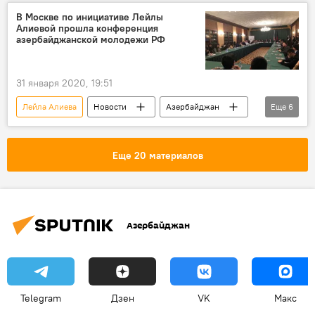
Ильхам Алиев
Мехрибан Алиева
В Москве по инициативе Лейлы
Алиевой прошла конференция
азербайджанской молодежи РФ
31 января 2020, 19:51
Лейла Алиева
Новости
Азербайджан
Еще
6
ЖИЗНЬ
Политика
Россия
Москва
конференция
АМОР
Еще 20 материалов
Азербайджан
Telegram
Дзен
VK
Макс