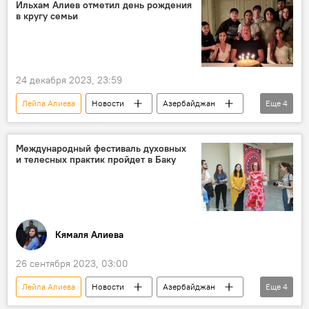
29-я Конференция сторон Рамочной конвенции ООН об изменении климата
Ильхам Алиев отметил день рождения
в кругу семьи
Выставка
климатическая повестка
Арзу Алиева
IDEA
ООН
Центр Гейдара Алиева
24 декабря 2023, 23:59
Лейла Алиева
Новости
Азербайджан
Еще
4
Президент
Ильхам Алиев
Мехрибан Алиева
День рождения
Международный фестиваль духовных
и телесных практик пройдет в Баку
Кямаля Алиева
26 сентября 2023, 03:00
Лейла Алиева
Новости
Азербайджан
Еще
4
Баку
Йога
Фестиваль