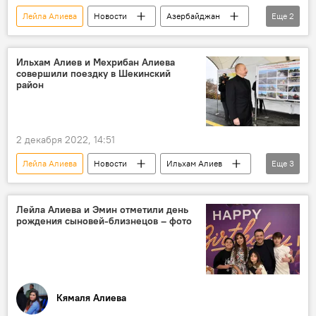
Лейла Алиева
Новости
Азербайджан
Еще
2
Ильхам Алиев
День рождения
Ильхам Алиев и Мехрибан Алиева
совершили поездку в Шекинский
район
2 декабря 2022, 14:51
Лейла Алиева
Новости
Ильхам Алиев
Еще
3
Мехрибан Алиева
Шеки
поездка
Лейла Алиева и Эмин отметили день
рождения сыновей-близнецов – фото
Кямаля Алиева