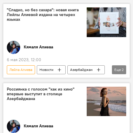
Чингиз Мустафаев
"Сладко, но без сахара": новая книга
Лейлы Алиевой издана на четырех
языках
Кямаля Алиева
6 мая 2023, 12:00
Лейла Алиева
Новости
Азербайджан
Еще
2
Общество
Кулинария
Россиянка с голосом "как из кино"
впервые выступит в столице
Азербайджана
Кямаля Алиева