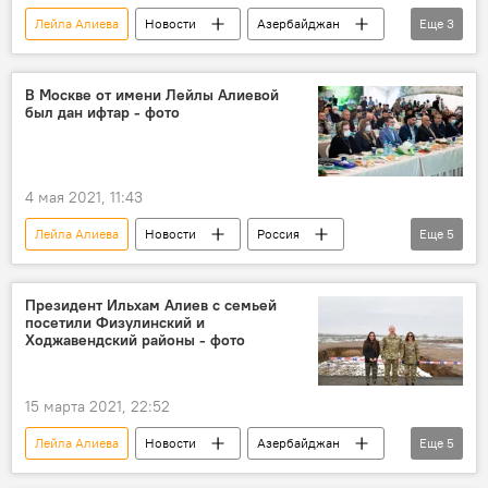
Лейла Алиева
Новости
Азербайджан
Еще
3
Ильхам Алиев
Мехрибан Алиева
Габалинский район
В Москве от имени Лейлы Алиевой
был дан ифтар - фото
4 мая 2021, 11:43
Лейла Алиева
Новости
Россия
Еще
5
Азербайджан
Культура
ЖИЗНЬ
Москва
Ифтар
Президент Ильхам Алиев с семьей
посетили Физулинский и
Ходжавендский районы - фото
15 марта 2021, 22:52
Лейла Алиева
Новости
Азербайджан
Еще
5
ЖИЗНЬ
Политика
Карабах