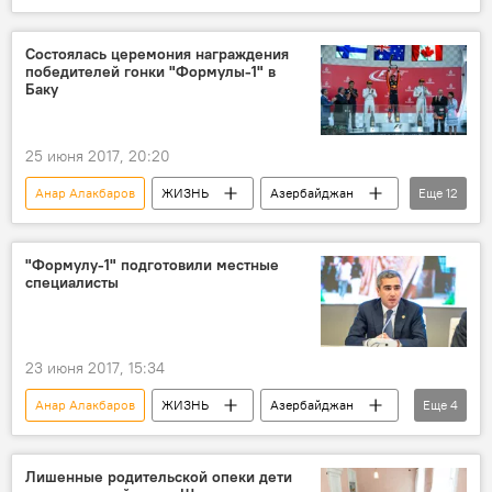
дискриминация
гибель мирных жителей
Состоялась церемония награждения
победителей гонки "Формулы-1" в
Баку
25 июня 2017, 20:20
Анар Алакбаров
ЖИЗНЬ
Азербайджан
Еще
12
Спорт
Новости
Баку
Азад Рагимов
"Формулу-1" подготовили местные
специалисты
Первая леди Азербайджана Мехрибан Алиева
Даниэль Риккардо
Валттери Боттас
Лэнс Стролл
Формула 1: сезон 2022
23 июня 2017, 15:34
Гран-при Азербайджана
Анар Алакбаров
ЖИЗНЬ
Азербайджан
Еще
4
Церемония награждения
Спорт
Новости
Баку
Гран-при Азербайджана "Формулы-1"
Гран-при Азербайджана "Формулы-1"
Лишенные родительской опеки дети