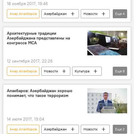
18 ноября 2017, 19:46
Анар Алакбаров
Азербайджан
Новости
Еще
4
Экономика
Дубай
Центр Гейдара Алиева
Экспо-2020
Архитектурные традиции
Азербайджана представлены на
конгрессе МСА
12 сентября 2017, 22:26
Анар Алакбаров
Новости
Культура
Еще
8
ЖИЗНЬ
Азербайджан
Сеул
Эльбай Гасымзаде
Рамзи Теймуров
Алакбаров: Азербайджан хорошо
понимает, что такое терроризм
Фонд Гейдара Алиева
Международный союз архитекторов (МСА)
архитектура
14 июля 2017, 13:04
Анар Алакбаров
Азербайджан
Новости
Еще
2