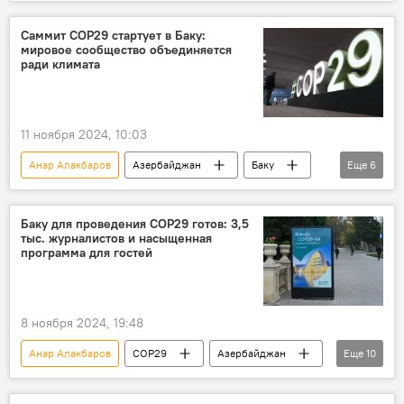
Япония
Выставка
Искусство
Центр Гейдара Алиева
Открытие
Саммит COP29 стартует в Баку:
мировое сообщество объединяется
Низами Гянджеви
ради климата
11 ноября 2024, 10:03
Анар Алакбаров
Азербайджан
Баку
Еще
6
Изменения климата
Саммит
Климат
Баку для проведения СОР29 готов: 3,5
тыс. журналистов и насыщенная
29-я сессия Конференции сторон Рамочной конвенции ООН по изменению климата
программа для гостей
Парниковые газы
COP29
8 ноября 2024, 19:48
Анар Алакбаров
COP29
Азербайджан
Еще
10
Баку