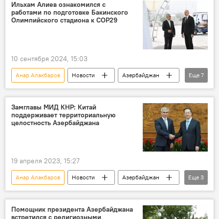
29-я сессия Конференции сторон Рамочной конвенции ООН по изменению климата
Ильхам Алиев ознакомился с
работами по подготовке Бакинского
СМИ
Регистрация
Культура
Олимпийского стадиона к COP29
Ильхам Алиев
Президент
Центр Гейдара Алиева
дворец "Гюлистан"
10 сентября 2024, 15:03
Церемония открытия
Анар Алакбаров
Новости
Азербайджан
Еще
7
ООН
29-я Конференция сторон Рамочной конвенции ООН об изменении климата
Замглавы МИД КНР: Китай
поддерживает территориальную
Баку
Ильхам Алиев
целостность Азербайджана
Бакинский олимпийский стадион
Подготовка
строительные работы
19 апреля 2023, 15:27
Анар Алакбаров
Новости
Азербайджан
Еще
3
Китай
Фонд Гейдара Алиева
МИД Китая
Помощник президента Азербайджана
встретился с религиозными