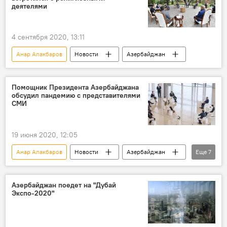
деятелями
4 сентября 2020, 13:11
Анар Алакбаров
Новости
Азербайджан
Помощник Президента Азербайджана
обсудил пандемию с представителями
CМИ
19 июня 2020, 12:05
Анар Алакбаров
Новости
Азербайджан
Еще
7
Политика
Здоровье
ЖИЗНЬ
Администрация президента АР
Азербайджан поедет на "Дубай
Экспо-2020"
Коронавирус
карантин
СМИ