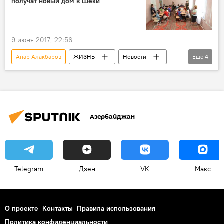
получат новый дом в Шеки
9 июня 2017, 22:56
Анар Алакбаров
ЖИЗНЬ
Новости
Еще
4
Шеки
Фонд Гейдара Алиева
строительство
Детский дом
Азербайджан
Telegram
Дзен
VK
Макс
О проекте
Контакты
Правила использования
Политика конфиденциальности