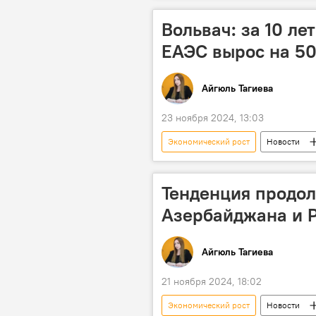
Милли Меджлис
Депутат
Вольвач: за 10 л
ЕАЭС вырос на 5
Айгюль Тагиева
23 ноября 2024, 13:03
Экономический рост
Новости
Показатели ВВП
Торговля
Тенденция продол
Азербайджана и 
Айгюль Тагиева
21 ноября 2024, 18:02
Экономический рост
Новости