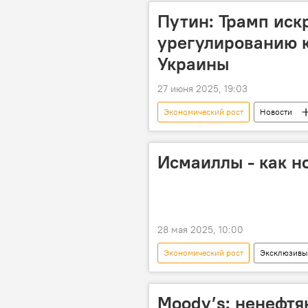
Путин: Трамп иск
урегулированию к
Украины
27 июня 2025, 19:03
Экономический рост
Новости
Владимир Путин
Дональд Т
Показатели ВВП
Инфляция
Исмаиллы - как н
28 мая 2025, 10:00
Экономический рост
Эксклюзивы
Исмаиллы
Балакен
Открытие
Дорога
Moody’s: ненефтя