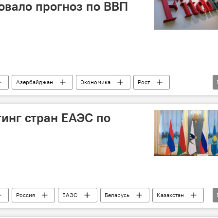
ковало прогноз по ВВП
Азербайджан
Экономика
Рост
ООН
Fitch Ratings
Инфляция
инг стран ЕАЭС по
Россия
ЕАЭС
Беларусь
Казахстан
Общество
Экономика