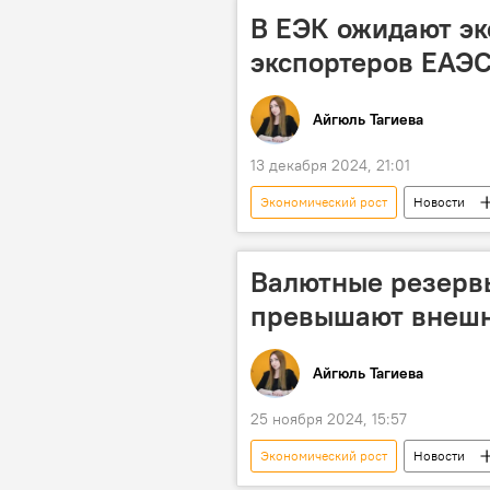
В ЕЭК ожидают эк
экспортеров ЕАЭС
Айгюль Тагиева
13 декабря 2024, 21:01
Экономический рост
Новости
Евразийская экономическая комисси
Соглашение
Поставки
Валютные резервы
превышают внешн
Айгюль Тагиева
25 ноября 2024, 15:57
Экономический рост
Новости
ВВП Азербайджана
Валютны