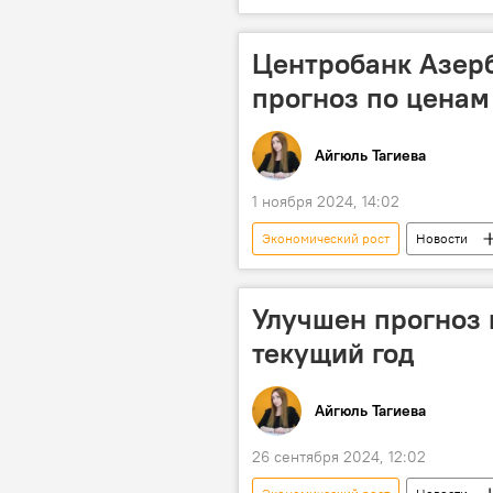
Товарооборот
Рост
Центробанк Азер
прогноз по ценам 
Айгюль Тагиева
1 ноября 2024, 14:02
Экономический рост
Новости
Инфляция
Экономика
Прогноз
Улучшен прогноз 
текущий год
Айгюль Тагиева
26 сентября 2024, 12:02