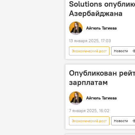
Solutions опубли
Азербайджана
Айгюль Тагиева
13 января 2025, 17:03
Экономический рост
Новости
Показатели
энергоресурсы
Опубликован рейт
зарплатам
Айгюль Тагиева
7 января 2025, 16:02
Экономический рост
Новости
Армения
Зарплата