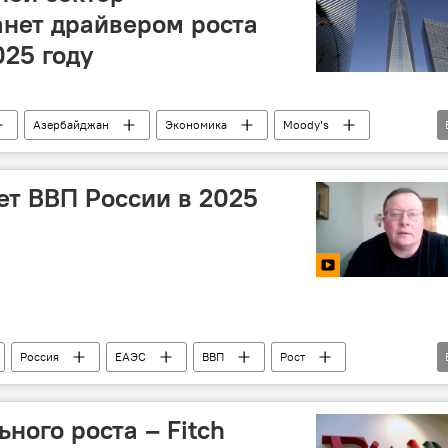
нет драйвером роста
025 году
Азербайджан
Экономика
Moody’s
ки
Капитал
ненефтяной сектор
Кредиты
ет ВВП России в 2025
Россия
ЕАЭС
ВВП
Рост
Всемирный банк
Эксперт
финансист
ьного роста – Fitch