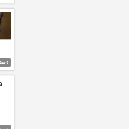
Еще
6
а