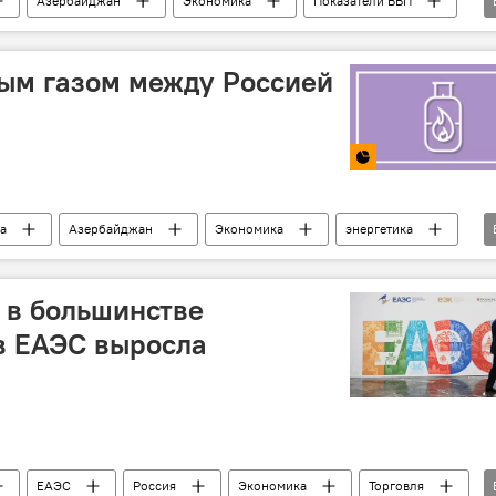
Азербайджан
Экономика
Показатели ВВП
й сектор
Ненефтяной экспорт
Добыча нефти
ым газом между Россией
а
Азербайджан
Экономика
энергетика
Рост
Трубопровод
 в большинстве
в ЕАЭС выросла
ЕАЭС
Россия
Экономика
Торговля