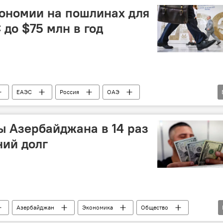
ономии на пошлинах для
 до $75 млн в год
ЕАЭС
Россия
ОАЭ
я
министр по торговле ЕЭК Андрей Слепнев
Торговля
 Азербайджана в 14 раз
ий долг
Азербайджан
Экономика
Общество
е резервы
Ненефтяной экспорт
Доходы населения