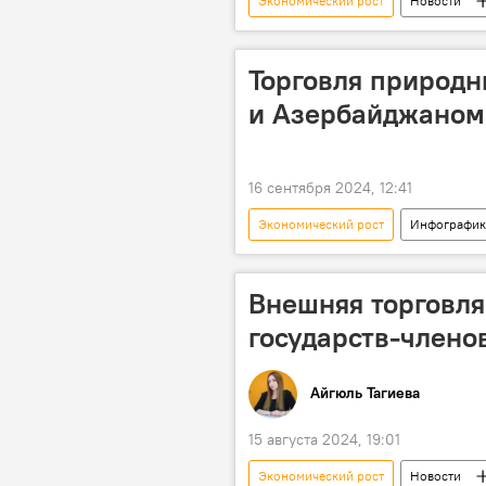
Экономический рост
Новости
ВВП
ЕБРР
нефтяно
Газ
Торговля природн
и Азербайджаном
16 сентября 2024, 12:41
Экономический рост
Инфографик
Поставки газа
Газопровод
Внешняя торговля
государств-члено
Айгюль Тагиева
15 августа 2024, 19:01
Экономический рост
Новости