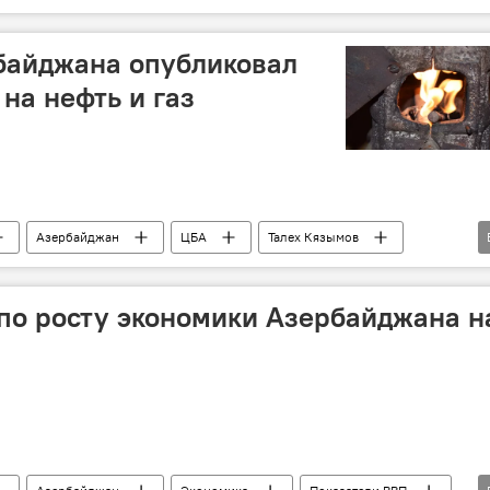
Госкомстат Азербайджана
Экспорт
Импорт
байджана опубликовал
на нефть и газ
Азербайджан
ЦБА
Талех Кязымов
Цена нефти
Газ
ненефтяной сектор
по росту экономики Азербайджана н