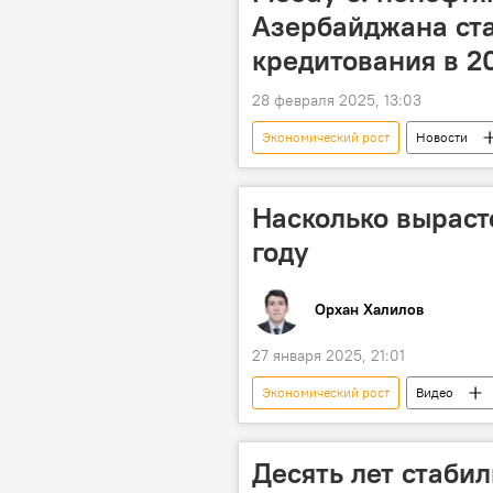
Азербайджана ста
кредитования в 2
28 февраля 2025, 13:03
Экономический рост
Новости
Отчет
Рейтинг
Бан
Кредитование
Карабах
Насколько выраст
году
Орхан Халилов
27 января 2025, 21:01
Экономический рост
Видео
Развитие
Прогнозы
Александр Разуваев
Десять лет стабил