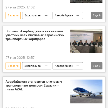
27 мая 2025, 17:02
Евразия
Эксклюзивы
Азербайджан
Еще
9
Россия
Экономика
транспорт
Логистика
Экономическое сотрудничество
Вольвач: Азербайджан - важнейший
участник всех ключевых евразийских
Таможня
барьеры
транспортных коридоров
Коридор "Север-Юг"
Беларусь
27 мая 2025, 12:57
Евразия
Эксклюзивы
Азербайджан
Еще
8
Россия
"Каспий-Евразия"
Круглый стол
Коридор "Север-Юг"
Азербайджан становится ключевым
транспортным центром Евразии -
ЕАЭС
глава AZAL
замминистра экономического развития России Дмитрий Вольвач
посол России в Азербайджане Михаил Евдокимов
13 мая 2025, 16:53