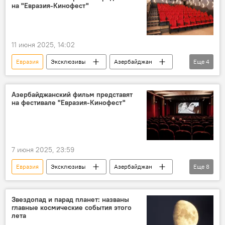
Фильм
Кинофестиваль
на "Евразия-Кинофест"
кинофестиваль "Евразия-Кинофест"
11 июня 2025, 14:02
Евразия
Эксклюзивы
Азербайджан
Еще
4
Культура
Кинематограф
короткометражный художественный фильм
Азербайджанский фильм представят
на фестивале "Евразия-Кинофест"
Кинофестиваль
7 июня 2025, 23:59
Евразия
Эксклюзивы
Азербайджан
Еще
8
искусство
Фестиваль
Кино
Кинематограф
Кинофестиваль
Звездопад и парад планет: названы
главные космические события этого
Режиссер
Россия
Сочи
лета