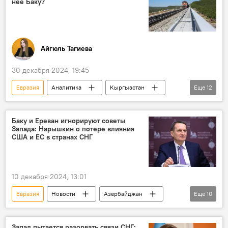
нее Баку?
Россия
Иран
Логистика
Новости
Айгюль Тагиева
30 декабря 2024, 19:45
Евразия
Аналитика
Кыргызстан
Еще
12
Китай
Узбекистан
Железная дорога
Строительство
Баку и Ереван игнорируют советы
Запада: Нарышкин о потере влияния
Садыр Жапаров
Логистика
США и ЕС в странах СНГ
международный транспортный коридор "Север-Юг"
преимущества
Азербайджан
10 декабря 2024, 13:01
Грузоперевозки
Выгода
Евразия
Новости
Азербайджан
Еще
10
Экономика
Армения
Южный Кавказ
Политика
Сергей Нарышкин
Запад пытается разорвать связи СНГ: