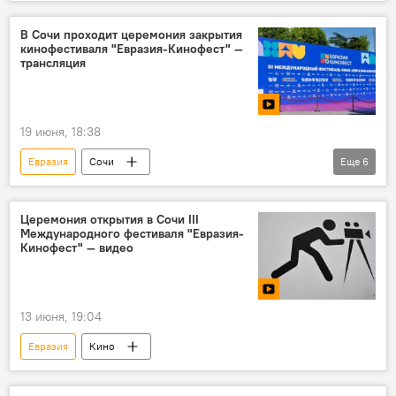
В Сочи проходит церемония закрытия
кинофестиваля "Евразия-Кинофест" —
трансляция
19 июня, 18:38
Евразия
Сочи
Еще
6
кинофестиваль "Евразия-Кинофест"
Церемония закрытия
искусство
Церемония открытия в Сочи III
Международного фестиваля "Евразия-
Кино
Кинофестиваль
Фильм
Кинофест" — видео
13 июня, 19:04
Евразия
Кино