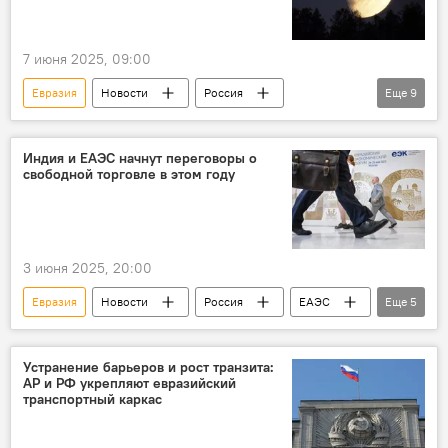
7 июня 2025, 09:00
Евразия
Новости
Россия
Еще
9
астрономическое явление
Лето
2025
Метеорный поток
Индия и ЕАЭС начнут переговоры о
свободной торговле в этом году
Полнолуние
Парад планет
"Оленья Луна"
Персеиды
Общество
3 июня 2025, 20:00
Евразия
Новости
Россия
ЕАЭС
Еще
5
Индия
Торговля
финансовый сектор
Машиностроение
Устранение барьеров и рост транзита:
АР и РФ укрепляют евразийский
Премьер-министр Индии Нарендра Моди
транспортный каркас