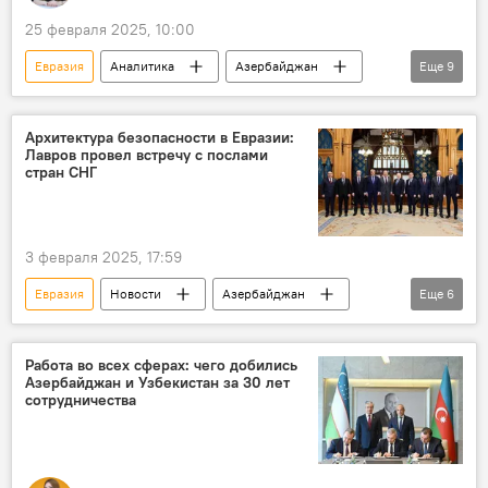
25 февраля 2025, 10:00
Евразия
Аналитика
Азербайджан
Еще
9
Россия
Иран
Коридор "Север-Юг"
Шахдениз
ЕАБР
Архитектура безопасности в Евразии:
Лавров провел встречу с послами
Страны Персидского залива
ОАЭ
стран СНГ
Инвестиции
Сотрудничество
3 февраля 2025, 17:59
Евразия
Новости
Азербайджан
Еще
6
Россия
посол Азербайджана в России Рахман Мустафаев
Работа во всех сферах: чего добились
Азербайджан и Узбекистан за 30 лет
Сергей Лавров
МИД России
СНГ
сотрудничества
Безопасность