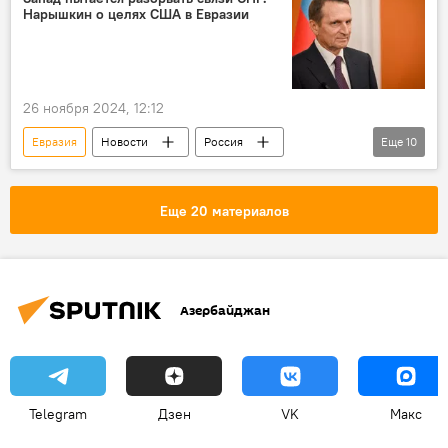
Нарышкин о целях США в Евразии
Запад
США
ЕС
СНГ
Украина
Конфликт
26 ноября 2024, 12:12
Евразия
Новости
Россия
Еще
10
Москва
СНГ
США
Запад
Дональд Трамп
Азербайджан
Еще 20 материалов
Спецслужбы
Хаос
Политика
Сергей Нарышкин
Служба внешней разведки России
Азербайджан
Telegram
Дзен
VK
Макс