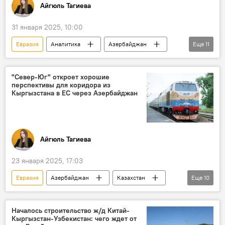
Айгюль Тагиева
31 января 2025, 10:00
Евразия
Аналитика
Азербайджан
Еще
11
Центральная Азия
Узбекистан
Китай
Саудовская Аравия
"Север-Юг" откроет хорошие
перспективы для коридора из
"зеленая энергетика"
Кыргызстана в ЕС через Азербайджан
"Один пояс - один путь"
Узбекнефтегаз
SOCAR
Бизнес-форум
Афганистан
Товарооборот
Айгюль Тагиева
23 января 2025, 17:03
Евразия
Азербайджан
Казахстан
Еще
10
Грузия
ЕС
Кыргызстан
Узбекистан
Коридор "Север-Юг"
Началось строительство ж/д Китай-
Кыргызстан-Узбекистан: чего ждет от
Транскаспийский международный транспортный маршрут