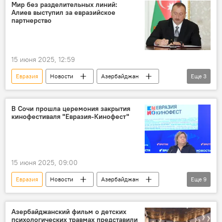
Мир без разделительных линий:
Алиев выступил за евразийское
партнерство
15 июня 2025, 12:59
Евразия
Новости
Азербайджан
Еще
3
Ильхам Алиев
Президент
Южный Кавказ
В Сочи прошла церемония закрытия
кинофестиваля "Евразия-Кинофест"
15 июня 2025, 09:00
Евразия
Новости
Азербайджан
Еще
9
Россия
Сочи
Культура
искусство
Кино
Кинематограф
Азербайджанский фильм о детских
психологических травмах представили