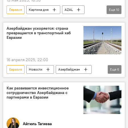
СНГ
Евразия
Картина дня
AZAL
Еще
10
AZAL
Кавказ
Кавказ
страна
мероприятие
центр
Азербайджан ускоряется: страна
превращается в транспортный хаб
авиакомпании
Авиакомпании
Евразии
Форум
форум
форум
16 апреля 2025, 22:00
Евразия
Новости
Азербайджан
Еще
6
Россия
Иран
Транспорт
Министерство цифрового развития и транспорта Азербайджана
Как развивается инвестиционное
сотрудничество Азербайджана с
Коридор "Север-Юг"
партнерами в Евразии
ЗАО "Азербайджанские железные дороги"
Айгюль Тагиева