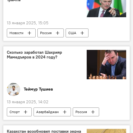
ГНФАР
Центробанк
13 января 2025, 15:05
Новости
Россия
США
Дмитрий Песков
Владимир Путин
Дональд Трамп
Джо Байден
Сколько заработал Шахрияр
Мамедъяров в 2024 году?
Переговоры
площадка
Инаугурация
Теймур Тушиев
13 января 2025, 14:02
Спорт
Азербайджан
Россия
Международная федерация шахмат (FIDE)
Шахматы
Гроссмейстер
заработок
Казахстан возобновил поставки зерна