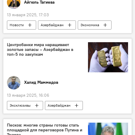
Айгюль Тагиева
13 января 2025, 17:03
Новости
Азербайджан
Экономика
Рост
Экономический рост
Показатели
энергоресурсы
ООН
Центробанки мира наращивают
золотые запасы – Азербайджан в
Fitch Ratings
Инфляция
топ-5 по закупкам
Халид Маммедов
13 января 2025, 16:06
Эксклюзивы
Азербайджан
Экономика
Золото
запасы золота
Добыча
Закупка
Топ-5
Песков: многие страны готовы стать
площадкой для переговоров Путина и
Активы
Инвестиции
Инвесторы
Трампа