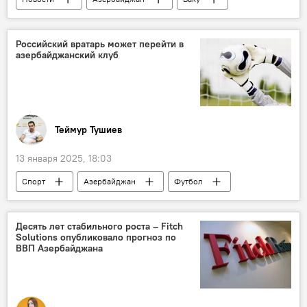
Транспорт
Общественный транспорт
ЗАО "Бакинский метрополитен"
автобусы
Российский вратарь может перейти в
азербайджанский клуб
Трамвай
Ильхам Алиев
анонс
Пресс-центр
Sputnik Азербайджан
Пресс-конференция
Теймур Тушиев
13 января 2025, 18:03
Спорт
Азербайджан
Футбол
премьер-лига
российский тренер Василий Березуцкий
Десять лет стабильного роста – Fitch
Solutions опубликовало прогноз по
ФК "Сабах"
ФК "Карабах"
ВВП Азербайджана
Гурбан Гурбанов
Вратарь
голкипер
Сборная Азербайджана по футболу