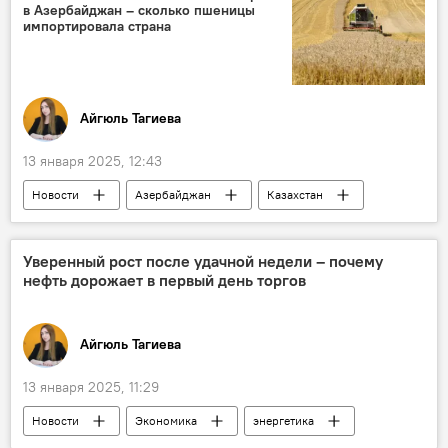
в Азербайджан – сколько пшеницы
Шахматный турнир
Шахрияр Мамедъяров
импортировала страна
Айгюль Тагиева
13 января 2025, 12:43
Новости
Азербайджан
Казахстан
Экономика
Внешняя торговля
Сельхозпродукция
Поставки
Уверенный рост после удачной недели – почему
нефть дорожает в первый день торгов
Зерно
Рост
Экспорт
Айгюль Тагиева
13 января 2025, 11:29
Новости
Экономика
энергетика