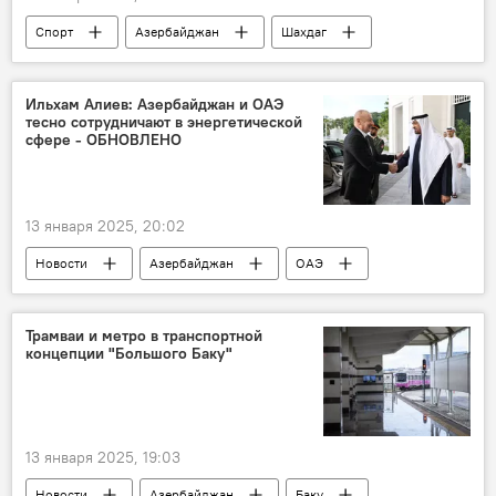
Спорт
Азербайджан
Шахдаг
альпинизм
альпинисты
лыжный альпинизм
Квалификация
Ильхам Алиев: Азербайджан и ОАЭ
тесно сотрудничают в энергетической
Турнир
Олимпиада
Кубок мира
сфере - ОБНОВЛЕНО
13 января 2025, 20:02
Новости
Азербайджан
ОАЭ
Президент
Ильхам Алиев
Рабочий визит
Политика
Трамваи и метро в транспортной
концепции "Большого Баку"
Аэропорт
Почетный караул
13 января 2025, 19:03
Новости
Азербайджан
Баку