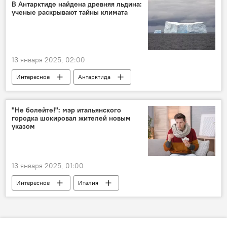
Иран
Израиль
Вспышка
В Антарктиде найдена древняя льдина:
ученые раскрывают тайны климата
Солнце
Магнитная буря
13 января 2025, 02:00
Интересное
Антарктида
Исследование
ЕС
Климат
Температура
"Не болейте!": мэр итальянского
городка шокировал жителей новым
указом
13 января 2025, 01:00
Интересное
Италия
здравоохранение
Указ
Пожилые люди
врач