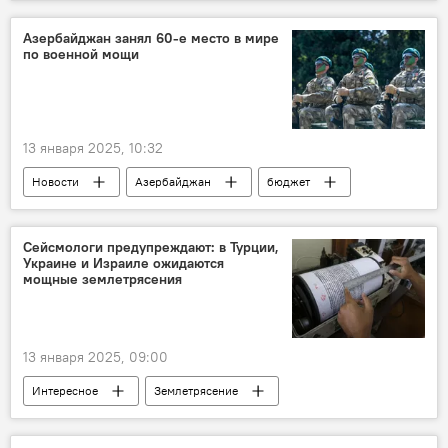
Нефть
Добыча нефти
нефтегазовая отрасль
Цена нефти
Азербайджан занял 60-е место в мире
по военной мощи
Brent
WTI
Фьючерсы
13 января 2025, 10:32
Новости
Азербайджан
бюджет
государственный бюджет
Военный парад
Ильхам Алиев
Военная сфера
Сейсмологи предупреждают: в Турции,
Украине и Израиле ожидаются
Россия
Россия
США
мощные землетрясения
Китай
13 января 2025, 09:00
Интересное
Землетрясение
Сейсмология
Турция
Сирия