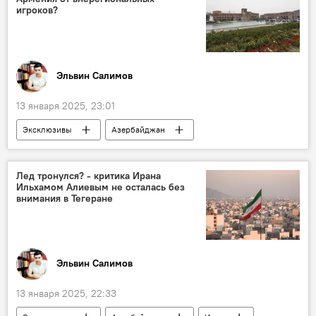
Гранат
ЮНЕСКО
симпозиум
игроков?
Эльвин Салимов
13 января 2025, 23:01
Эксклюзивы
Азербайджан
Армения
Южный Кавказ
мирное урегулирование
Захид Орудж
Лед тронулся? - критика Ирана
Ильхамом Алиевым не осталась без
политолог
Минская группа ОБСЕ
внимания в Тегеране
Политика
Никол Пашинян
Ильхам Алиев
Эльвин Салимов
13 января 2025, 22:33