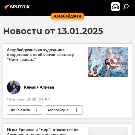
Азербайджан
Новости от 13.01.2025
Азербайджанская художница
представила необычную выставку
"Ночь граната"
Кямаля Алиева
13 января 2025, 23:59
Эксклюзивы
Азербайджан
искусство
Живопись
Художница
Экспозиция
Выставка
Картины
Игры Еревана в "мир": откажется ли
Армения от внерегиональных