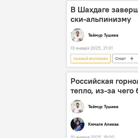
В Шахдаге заверш
ски-альпинизму
Теймур Тушиев
13 января 2025, 21:01
лыжный альпинизм
Спорт
альпинисты
Квалификация
Российская горно
тепло, из-за чего
Теймур Тушиев
Кямаля Алиева
10 января 2025, 19:00