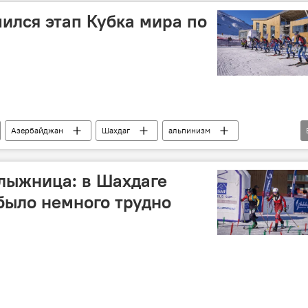
ился этап Кубка мира по
Азербайджан
Шахдаг
альпинизм
Турнир
Олимпиада
Кубок мира
лыжница: в Шахдаге
 было немного трудно