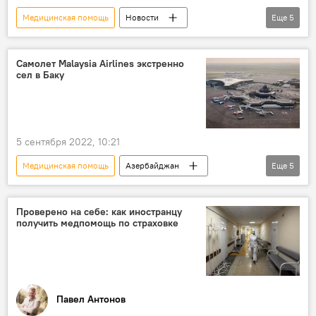
Медицинская помощь
Новости
Еще
5
Марат Касем
состояние здоровья
тюрьма
Латвия
Sputnik Литва
Самолет Malaysia Airlines экстренно
сел в Баку
5 сентября 2022, 10:21
Медицинская помощь
Азербайджан
Еще
5
Malaysia Airlines
Международный аэропорт Гейдар Алиев
Проверено на себе: как иностранцу
получить медпомощь по страховке
экстренная посадка
Баку
госпитализация
Павел Антонов