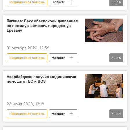
Медицинская помощь
Новости
Еще
6
Азербайджан
Здоровье
ЖИЗНЬ
Хикмет Гаджиев
карантин
Гаджиев: Баку обеспокоен давлением
на пожилую армянку, переданную
Коронавирус
Еревану
31 октября 2020, 12:59
Медицинская помощь
Новости
Еще
5
Контрнаступление войск Азербайджана
Азербайджан
Карабах
Азербайджан получил медицинскую
помощь от ЕС и ВОЗ
Хикмет Гаджиев
Давление
23 июня 2020, 13:18
Медицинская помощь
Новости
Еще
4
Здоровье
ЖИЗНЬ
Азербайджан