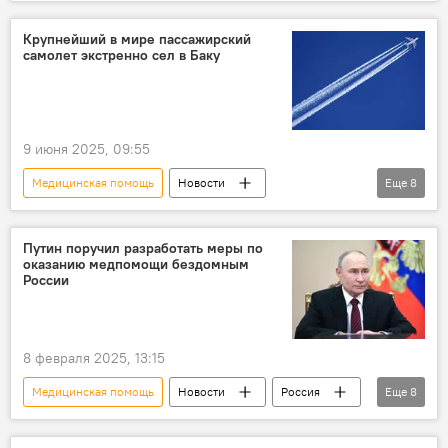
Азербайджан
Минобороны Азербайджана
Кельбаджарский район
подрыв на мине
Крупнейший в мире пассажирский
самолет экстренно сел в Баку
армянская провокация
минный террор
Саперы
Тертерский район
осколочное ранение
Геранбойский район
9 июня 2025, 09:55
Медицинская помощь
Новости
Еще
8
Азербайджан
Баку
самолет Airbus A380
Вынужденная посадка
Путин поручил разработать меры по
оказанию медпомощи бездомным
австралийская авиакомпания Qantas Airlines
России
Пассажир
самочувствие
Общество
8 февраля 2025, 13:15
Медицинская помощь
Новости
Россия
Еще
8
Президент
Владимир Путин
Указ