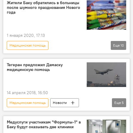
ВОЗ
ЕС
Жители Баку обратились в больницы
после шумного празднования Нового
года
1 января 2020, 17:13
Медицинская помощь
Еще
10
Происшествия в Азербайджане
Происшествия
ЖИЗНЬ
Тегеран предложил Дамаску
медицинскую помощь
Азербайджан
Новости
Пиротехника
больница
неосторожность
Полиция
14 апреля 2018, 16:50
задержание
Медицинская помощь
Новости
Еще
5
Новости мира
Сирия
Иран
Хасан Хашеми
Медуслуги участникам "Формулы-1" в
Баку будут оказывать две клиники
Удар западной коалиции по Сирии