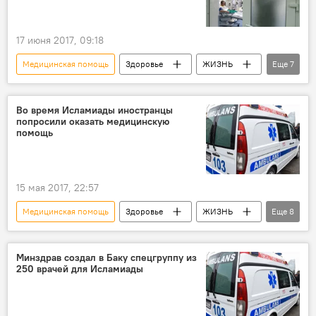
17 июня 2017, 09:18
Медицинская помощь
Здоровье
ЖИЗНЬ
Еще
7
Спорт
Новости
Участники
зрители
приказ
Во время Исламиады иностранцы
попросили оказать медицинскую
Гран-при Азербайджана "Формулы-1"
помощь
Азербайджан
15 мая 2017, 22:57
Медицинская помощь
Здоровье
ЖИЗНЬ
Еще
8
Азербайджан
Спорт
Новости
Баку
Сафая Ахмедова
Минздрав создал в Баку спецгруппу из
250 врачей для Исламиады
Министерство здравоохранения АР
IV Игры исламской солидарности