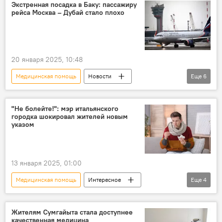
перечень
Общество
Бездомные
Экстренная посадка в Баку: пассажиру
рейса Москва – Дубай стало плохо
Лекарства
пациенты
20 января 2025, 10:48
Медицинская помощь
Новости
Еще
6
Азербайджан
Россия
Происшествия в Азербайджане
"Не болейте!": мэр итальянского
городка шокировал жителей новым
Авиасообщение
"Аэрофлот"
указом
самочувствие
13 января 2025, 01:00
Медицинская помощь
Интересное
Еще
4
Италия
здравоохранение
Указ
Пожилые люди
врач
Жителям Сумгайыта стала доступнее
качественная медицина