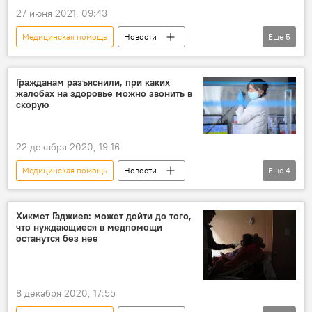
27 июня 2021, 09:43
Медицинская помощь
Новости
Еще
5
Здоровье
ЖИЗНЬ
Азербайджан
иностранцы
страховка
Гражданам разъяснили, при каких
жалобах на здоровье можно звонить в
медстраховка
скорую
22 декабря 2020, 19:16
Медицинская помощь
Новости
Еще
4
Здоровье
ЖИЗНЬ
Азербайджан
TƏBİB
Скорая помощь
Хикмет Гаджиев: может дойти до того,
что нуждающиеся в медпомощи
останутся без нее
8 декабря 2020, 17:55