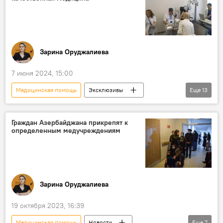
Зарина Оруджалиева
7 июня 2024, 15:00
Медицинская помощь
Эксклюзивы
Еще
13
Азербайджан
Сумгайыт
Медицинские услуги
Граждан Азербайджана прикрепят к
определенным медучреждениям
Объединение по управлению медицинскими территориальными подразделениями
медиатур
Офтальмолог
Хирургия
перинатальный центр
новшества
Эндоскопия
Медицина
Здоровье
Зарина Оруджалиева
Общество
19 октября 2023, 16:39
Медицинская помощь
Новости
Еще
7