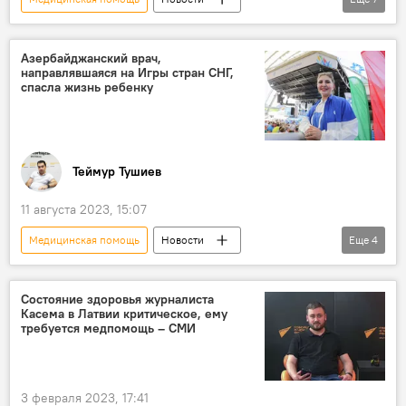
Азербайджан
Баку
TƏBİB
Население
Доступность
Азербайджанский врач,
направлявшаяся на Игры стран СНГ,
Пилотный проект
спасла жизнь ребенку
Медицинские учреждения
Теймур Тушиев
11 августа 2023, 15:07
Медицинская помощь
Новости
Еще
4
Азербайджан
спортивный врач
самолет
ребенок
Состояние здоровья журналиста
Касема в Латвии критическое, ему
требуется медпомощь – СМИ
3 февраля 2023, 17:41