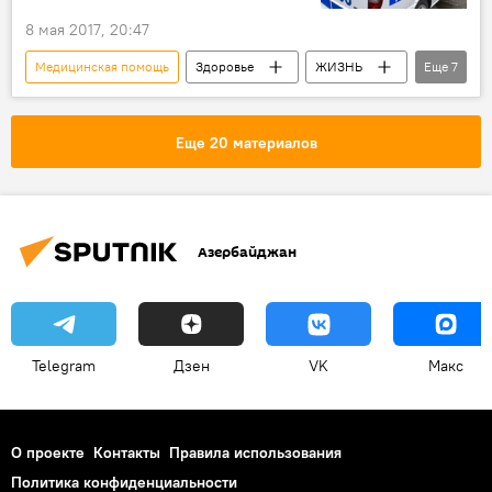
Игры Исламской солидарности в Баку
8 мая 2017, 20:47
Медицинская помощь
Здоровье
ЖИЗНЬ
Еще
7
Азербайджан
Спорт
Новости
Баку
Министерство здравоохранения АР
Еще 20 материалов
IV Игры исламской солидарности
Игры Исламской солидарности в Баку
Азербайджан
Telegram
Дзен
VK
Макс
О проекте
Контакты
Правила использования
Политика конфиденциальности