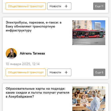
Общественный транспорт
Новости
Еще
11
Азербайджан
Баку
Транспорт
ЗАО "Бакинский метрополитен"
автобусы
Электробусы, парковки, е-такси: в
Баку обновляют транспортную
Трамвай
Ильхам Алиев
анонс
инфраструктуру
Пресс-центр
Sputnik Азербайджан
Пресс-конференция
Айгюль Тагиева
10 января 2025, 12:14
Общественный транспорт
Новости
Еще
6
Азербайджан
Агентство наземного транспорта Азербайджана
Образовательные карты на подходе:
какие скидки и льготы получат учителя
Автобус
Пассажироперевозки
в Азербайджане?
безналичная оплата
Такси