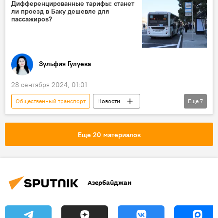
Общество
Урбанистика
Дифференцированные тарифы: станет
ли проезд в Баку дешевле для
Градостроительство
генеральный план
пассажиров?
Столица
мнение
Образование
вузы
Метрополитен
Инфраструктура
Сельское хозяйство
Зульфия Гулуева
Грузия
Кюрдемир
28 сентября 2024, 01:01
водные ресурсы
Граница
Общественный транспорт
Новости
Еще
7
Каспийское море
Азербайджан
Общество
мнение
Тарифы
Электричка
Льготы
Еще 20 материалов
АЖД
Азербайджан