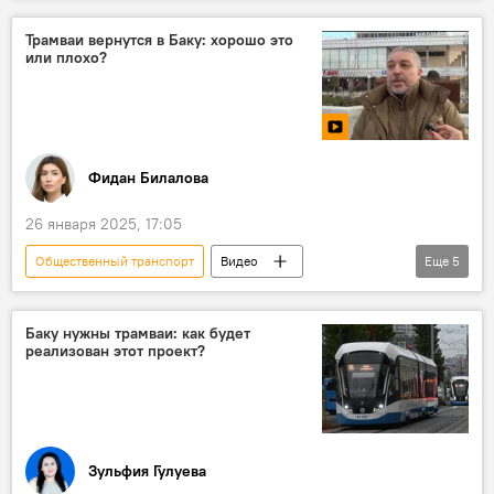
Азербайджан
Общество
Баку
Министерство труда и социальной защиты населения АР
Трамваи вернутся в Баку: хорошо это
или плохо?
Заторы
Пробки
Госслужащие
Госструктуры
График работы
Эксперт
Фидан Билалова
26 января 2025, 17:05
Общественный транспорт
Видео
Еще
5
Азербайджан
Общество
Опрос
Баку
Пробки
Баку нужны трамваи: как будет
реализован этот проект?
Зульфия Гулуева