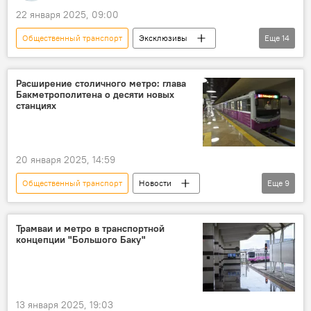
22 января 2025, 09:00
Общественный транспорт
Эксклюзивы
Еще
14
Азербайджан
Баку
Абшерон
Общество
транспорт
Метро
Расширение столичного метро: глава
Бакметрополитена о десяти новых
Трамвай
Затор
Пробки
станциях
Автобусы
Инфраструктура
дорожная инфраструктура
Пресс-центр
20 января 2025, 14:59
Sputnik Азербайджан
Общественный транспорт
Новости
Еще
9
Азербайджан
Бакметрополитен
Баку
Инфраструктура
Трамваи и метро в транспортной
концепции "Большого Баку"
Строительство
План
эскалатор
Общество
Пассажиропоток
13 января 2025, 19:03