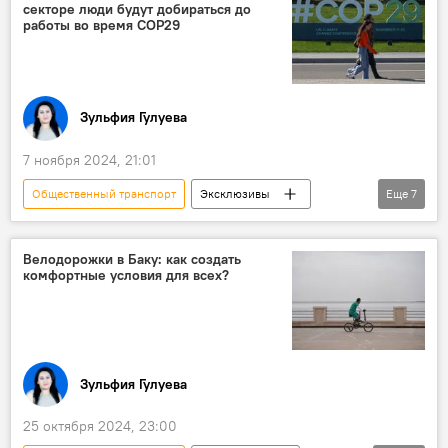
секторе люди будут добираться до
Автобус
Электромобиль
Экология
работы во время COP29
Модернизация
Зульфия Гулуева
7 ноября 2024, 21:01
Общественный транспорт
Эксклюзивы
Еще
7
Азербайджан
Баку
29-я сессия Конференции сторон Рамочной конвенции ООН по изменению климата
Велодорожки в Баку: как создать
комфортные условия для всех?
ЗАО "Бакинский метрополитен"
автобусы
Натиг Джафарли
Азербайджанское агентство наземного транспорта
Зульфия Гулуева
25 октября 2024, 23:00