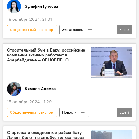
Зульфия Гулуева
18 октября 2024, 21:01
Общественный транспорт
Эксклюзивы
Еще
8
Азербайджан
Общество
Баку
Пассажироперевозки
перевозчики
Cтроительный бум в Баку: российские
компании активно работают в
Азербайджанское агентство наземного транспорта
Азербайджане – ОБНОВЛЕНО
Автобус
Качество услуг
Кямаля Алиева
15 октября 2024, 11:29
Общественный транспорт
Новости
Еще
9
Азербайджан
Выставка
Строительство
Карабах
Стартовали ежедневные рейсы Баку–
Лачин: билет на автобус только через