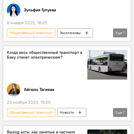
Зульфия Гулуева
8 января 2025, 18:05
Общественный транспорт
Эксклюзивы
Еще
7
Азербайджан
Общество
Образование
Учитель
Льготы
Когда весь общественный транспорт в
Баку станет электрическим?
скидочные карты
Студент
Айгюль Тагиева
20 ноября 2024, 19:00
Общественный транспорт
Новости
Еще
7
Азербайджан
Казахстан
29-я сессия Конференции сторон Рамочной конвенции ООН по изменению климата
Выход есть: как занятые в частном