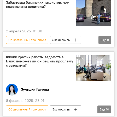
Водитель такси
служба такси Bolt
Забастовка бакинских таксистов: чем
недовольны водители?
бизнес-класс
комфорт
2 апреля 2025, 01:00
Общественный транспорт
Эксклюзивы
Еще
8
Азербайджан
Баку
Общество
Такси
Водитель такси
Забастовка
Гибкий график работы ведомств в
Баку: поможет ли он решить проблему
Азербайджанское агентство наземного транспорта
с заторами?
Пассажиры
Зульфия Гулуева
8 февраля 2025, 23:01
Общественный транспорт
Эксклюзивы
Еще
10