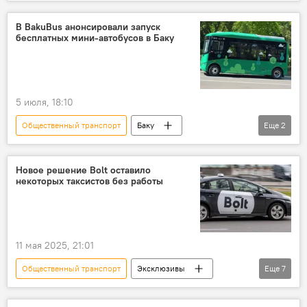
Агентство наземного транспорта Азербайджана
Баку
Азербайджан
Bakubus
В BakuBus анонсировали запуск
бесплатных мини-автобусов в Баку
Транспорт
5 июля, 18:10
Общественный транспорт
Баку
Еще
2
Автобусы
Bakubus
Транспорт
Новое решение Bolt оставило
некоторых таксистов без работы
11 мая 2025, 21:01
Общественный транспорт
Эксклюзивы
Еще
7
Азербайджан
Общество
Такси