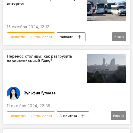
дорожная инфраструктура
интернет
Министерство экономики АР
Союз архитекторов Азербайджана
13 октября 2024, 12:12
Государственный комитет по градостроительству и архитектуре АР
Общественный транспорт
Новости
Еще
8
Стройматериалы
Азербайджан
Баку
освобожденные территории
Лачин
Перенос столицы: как разгрузить
перенаселенный Баку?
Карабах
Пассажирский автобус
Зангилан
Продажа билетов
Зульфия Гулуева
11 октября 2024, 23:59
Общественный транспорт
Аналитика
Еще
19
Азербайджан
Баку
Абшерон