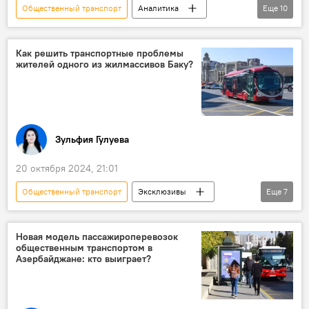
Общественный транспорт
Аналитика
Еще
10
Азербайджан
Баку
дорожная инфраструктура
Общество
Как решить транспортные проблемы
жителей одного из жилмассивов Баку?
Автобус
мнение
Велодорожка
автомобильное сообщение
Архитектура
Градостроительство
Зульфия Гулуева
20 октября 2024, 21:01
Общественный транспорт
Эксклюзивы
Еще
7
Азербайджан
Общество
Баку
жилой массив
Автобус
Школа
Новая модель пассажироперевозок
общественным транспортом в
местные жители
Азербайджане: кто выиграет?