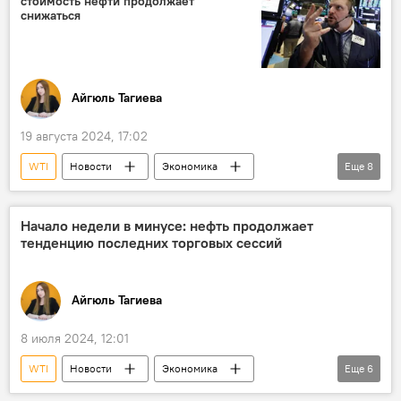
стоимость нефти продолжает
ОПЕК+
Добыча нефти
снижаться
Увеличение добычи
Brent
США
ВВП
Айгюль Тагиева
19 августа 2024, 17:02
WTI
Новости
Экономика
Еще
8
энергетика
Цена нефти
Снижение цен
Фьючерсы
Начало недели в минусе: нефть продолжает
тенденцию последних торговых сессий
Ближний Восток
сектор Газа
палестино-израильский конфликт
Brent
Айгюль Тагиева
8 июля 2024, 12:01
WTI
Новости
Экономика
Еще
6
Нефть
Цена нефти
котировки