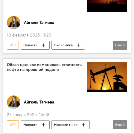
Айгюль Тагиева
10 февраля 2025, 11:29
WTI
Новости
Экономика
Еще
9
энергетика
нефтегазовая отрасль
Цена нефти
Фьючерсы
Brent
Обвал цен: как изменилась стоимость
нефти на прошлой неделе
США
Мексика
Пошлины
Дональд Трамп
Айгюль Тагиева
27 января 2025, 15:03
WTI
Новости
Новости мира
Еще
9
США
Экономика
энергетика