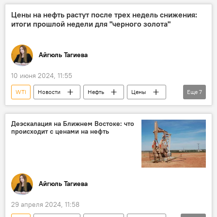
биржевые цены
Brent
Фьючерсы
Цены на нефть растут после трех недель снижения:
итоги прошлой недели для "черного золота"
баррель
Айгюль Тагиева
10 июня 2024, 11:55
WTI
Новости
Нефть
Цены
Еще
7
Динамика
Фьючерсы
Brent
США
Запасы нефти
ОПЕК+
Деэскалация на Ближнем Востоке: что
происходит с ценами на нефть
Экономика
Айгюль Тагиева
29 апреля 2024, 11:58