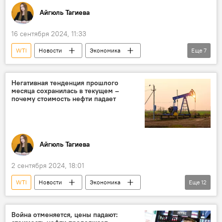
Айгюль Тагиева
16 сентября 2024, 11:33
WTI
Новости
Экономика
Еще
7
энергетика
Цена нефти
трейдеры
Биржа
Аналитика
Фьючерсы
Негативная тенденция прошлого
месяца сохранилась в текущем –
Brent
почему стоимость нефти падает
Айгюль Тагиева
2 сентября 2024, 18:01
WTI
Новости
Экономика
Еще
12
Новости мира
Нефть
Цена нефти
Фьючерсы
Ливия
ОПЕК
Война отменяется, цены падают: