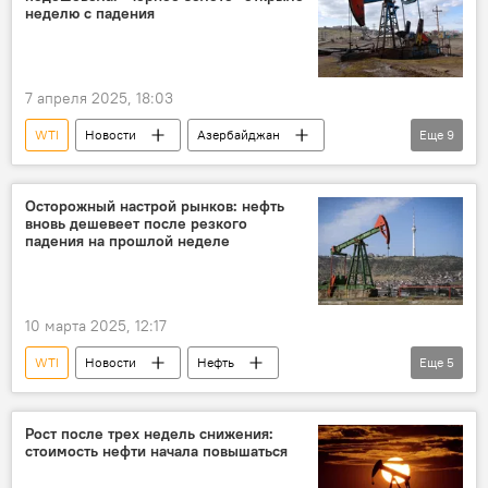
Brent
Moody’s
США
неделю с падения
Иран
7 апреля 2025, 18:03
WTI
Новости
Азербайджан
Еще
9
Экономика
энергетика
Нефть
Добыча нефти
Цена нефти
Brent
Осторожный настрой рынков: нефть
вновь дешевеет после резкого
Azeri Light
ОПЕК+
Фьючерсы
падения на прошлой неделе
10 марта 2025, 12:17
WTI
Новости
Нефть
Еще
5
нефтегазовая отрасль
Цена нефти
Фьючерсы
ОПЕК
Brent
Рост после трех недель снижения:
стоимость нефти начала повышаться