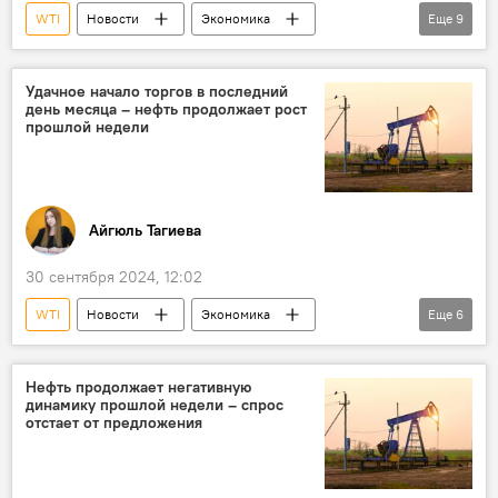
WTI
Новости
Экономика
Еще
9
энергетика
Нефть
Цена нефти
Brent
Китай
Минфин
Удачное начало торгов в последний
день месяца – нефть продолжает рост
Брифинг
Фьючерсы
котировки
прошлой недели
Айгюль Тагиева
30 сентября 2024, 12:02
WTI
Новости
Экономика
Еще
6
энергетика
Новости мира
Нефть
Цена нефти
Фьючерсы
Рост цен
Нефть продолжает негативную
динамику прошлой недели – спрос
отстает от предложения