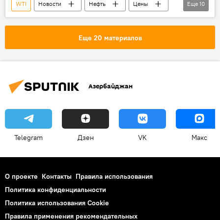
WTI
Новости
Нефть
Цены
Еще
10
Brent
Фьючерсы
котировки
Ближний Восток
Конфликт
Еще 20 материалов
Деэскалация
Спрос
Предложение
Динамика
Экономика
Азербайджан
Telegram
Дзен
VK
Макс
О проекте
Контакты
Правила использования
Политика конфиденциальности
Политика использования Cookie
Правила применения рекомендательных