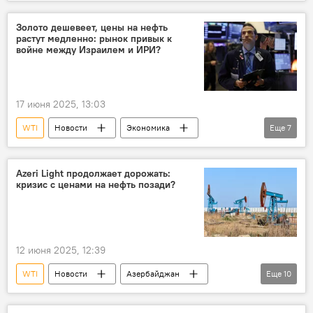
энергетика
Министерство энергетики АР
Нефть
нефтегазовая отрасль
Золото дешевеет, цены на нефть
растут медленно: рынок привык к
Добыча нефти
Цена нефти
Brent
войне между Израилем и ИРИ?
Фьючерсы
17 июня 2025, 13:03
WTI
Новости
Экономика
Еще
7
энергетика
Цена нефти
биржи
Фьючерсы
Золото
Рост цен
Azeri Light продолжает дорожать:
кризис с ценами на нефть позади?
Brent
12 июня 2025, 12:39
WTI
Новости
Азербайджан
Еще
10
Экономика
энергетика
Нефть