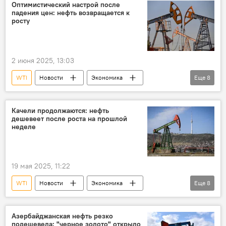
Цена нефти
Azeri Light
Brent
Оптимистический настрой после
падения цен: нефть возвращается к
Азери-Чираг-Гюнешли
ОПЕК+
росту
Биржа
Фьючерсы
2 июня 2025, 13:03
WTI
Новости
Экономика
Еще
8
энергетика
Нефть
нефтегазовая отрасль
Цена нефти
Качели продолжаются: нефть
дешевеет после роста на прошлой
ОПЕК
ОПЕК+
Фьючерсы
неделе
Brent
19 мая 2025, 11:22
WTI
Новости
Экономика
Еще
8
Нефть
нефтегазовая отрасль
Цена нефти
Фьючерсы
биржа
Азербайджанская нефть резко
подешевела: "черное золото" открыло