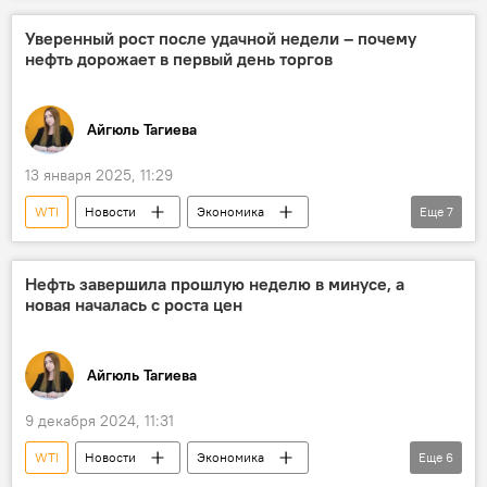
Цена нефти
обвал
Дональд Трамп
Уверенный рост после удачной недели – почему
нефть дорожает в первый день торгов
Инаугурация
Brent
Фьючерсы
Айгюль Тагиева
13 января 2025, 11:29
WTI
Новости
Экономика
Еще
7
энергетика
Нефть
Добыча нефти
нефтегазовая отрасль
Цена нефти
Нефть завершила прошлую неделю в минусе, а
новая началась с роста цен
Brent
Фьючерсы
Айгюль Тагиева
9 декабря 2024, 11:31
WTI
Новости
Экономика
Еще
6