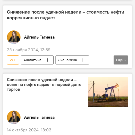
энергетика
Цена нефти
Фьючерсы
Brent
США
ОПЕК+
Снижение после удачной недели – стоимость нефти
коррекционно падает
Айгюль Тагиева
25 ноября 2024, 12:39
WTI
Аналитика
Экономика
Еще
6
энергетика
нефтяной сектор
Цена нефти
Энергетический рынок
Снижение после удачной недели –
цены на нефть падают в первый день
Brent
Фьючерсы
торгов
Айгюль Тагиева
14 октября 2024, 13:03