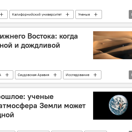
Калифорнийский университет
Ученые
асуха
Глобальное потепление
Влажность
преждение
Общество
ижнего Востока: когда
ной и дождливой
А
Саудовская Аравия
Исследование
жний Восток
Красное море
рошлое: ученые
 атмосфера Земли может
дной