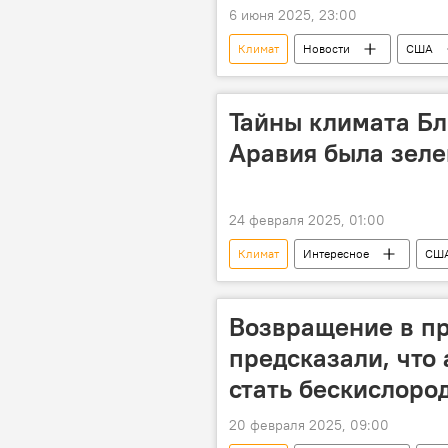
6 июня 2025, 23:00
Климат
Новости
США
Открытие
Земля
З
температура воздуха
Преду
Тайны климата Бл
Аравия была зеле
24 февраля 2025, 01:00
Климат
Интересное
СШ
Осадки
фауна
Бли
Возвращение в п
предсказали, что
стать бескислоро
20 февраля 2025, 09:00