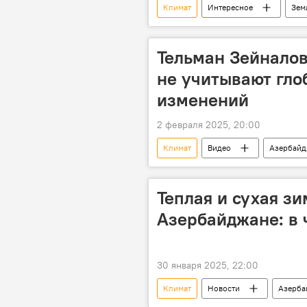
Климат
Интересное
Зем
Космос
Солнце
Тельман Зейналов
не учитывают гло
изменений
2 февраля 2025, 20:00
Климат
Видео
Азербай
Погодные условия
Изменен
Экология
Теплая и сухая зи
Азербайджане: в 
30 января 2025, 22:00
Климат
Новости
Азерба