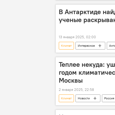
Национальная академия наук Азерб
Sputnik Азербайджан
В Антарктиде най
ученые раскрыва
13 января 2025, 02:00
Климат
Интересное
Ант
Теплее некуда: у
годом климатичес
Москвы
2 января 2025, 22:58
Климат
Новости
Россия
температура воздуха
темпе
Глобальное потепление
Общ