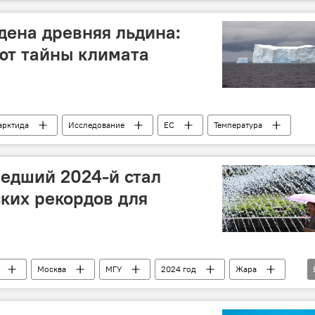
айджана
Экология
Пресс-центр
дена древняя льдина:
ют тайны климата
арктида
Исследование
ЕС
Температура
шедший 2024-й стал
ких рекордов для
Москва
МГУ
2024 год
Жара
ратурный рекорд
Дожди
Климатическая норма
ество