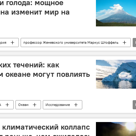
 и голода: мощное
на изменит мир на
рия
профессор Женевского университета Маркус Штоффель
е вулкана
Земля
Катастрофа
Общество
последствия
ледниковый период
ких течений: как
м океане могут повлиять
А
Океан
Исследование
кеан
Спутник
: климатический коллапс