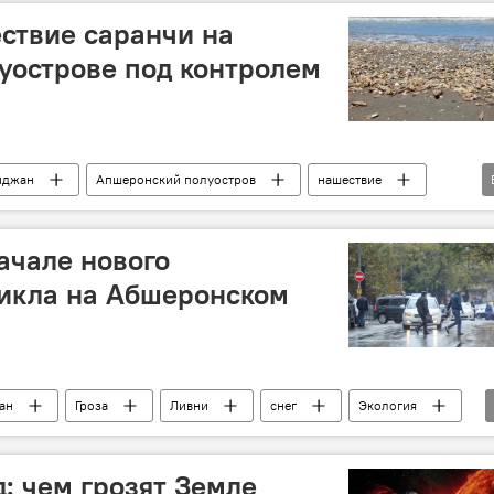
ствие саранчи на
уострове под контролем
йджан
Апшеронский полуостров
нашествие
ьского хозяйства АР
ачале нового
цикла на Абшеронском
ан
Гроза
Ливни
снег
Экология
: чем грозят Земле