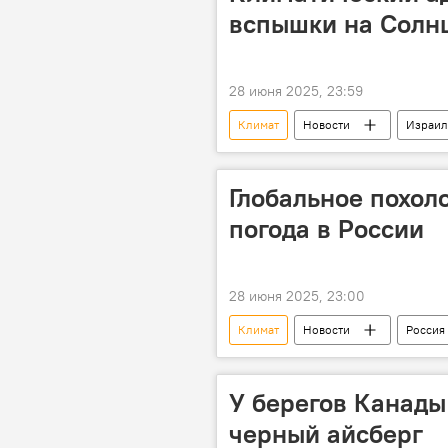
вспышки на Солн
28 июня 2025, 23:59
Климат
Новости
Израил
Открытие
Звезды
Наука
Общество
Глобальное похол
погода в России
28 июня 2025, 23:00
Климат
Новости
Россия
Похолодание
Засуха
Прогноз погоды
Предупреж
У берегов Канады
черный айсберг