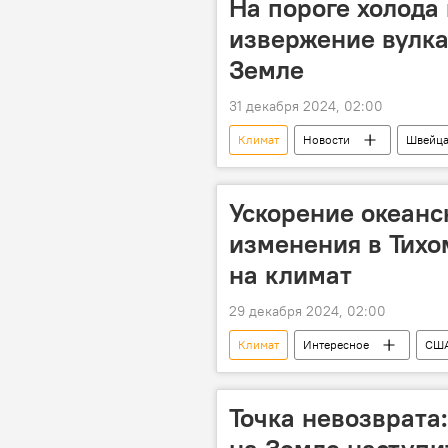
На пороге холода
извержение вулка
Земле
31 декабря 2024, 02:00
Климат
Новости
Швейца
Предупреждение
извержени
человечество
Угроза
Ускорение океанс
изменения в Тихо
на климат
29 декабря 2024, 02:00
Климат
Интересное
СШ
Изменения климата
Тихий О
Точка невозврата