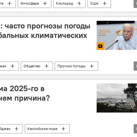
ля
Атмосфера
Кислород
США
: часто прогнозы погоды
бальных климатических
джан
Общество
Прогноз погоды
ия климата
Зима
Парниковые газы
ма 2025-го в
чем причина?
йджан
Каспийское море