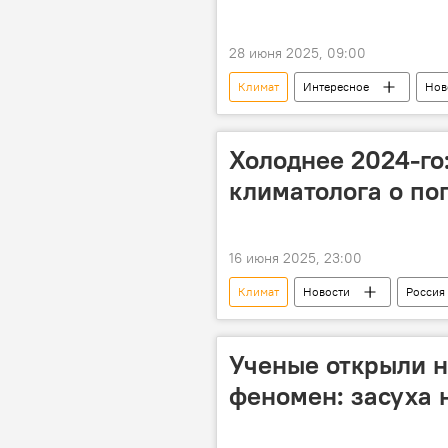
28 июня 2025, 09:00
Климат
Интересное
Нов
берега
Черный песок
Холоднее 2024-го
климатолога о пог
16 июня 2025, 23:00
Климат
Новости
Россия
эксперт по вопросам климата фонда
Прогноз погоды
Предупреж
Ученые открыли 
температурный рекорд
Общ
феномен: засуха 