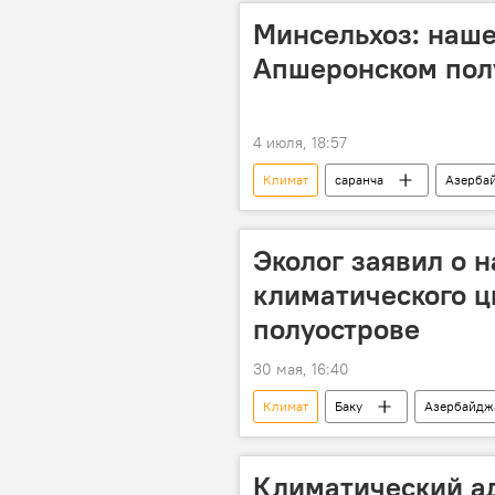
Минсельхоз: наше
Апшеронском пол
4 июля, 18:57
Климат
саранча
Азерба
контроль
Министерство сел
Эколог заявил о н
климатического 
полуострове
30 мая, 16:40
Климат
Баку
Азербайдж
Эксперт
Климатический ад