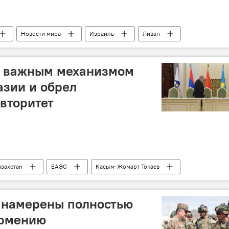
Новости мира
Израиль
Ливан
Хезболлах
Перемирие
ХАМАС
ООН
ал важным механизмом
азии и обрел
вторитет
азахстан
ЕАЭС
Касым-Жомарт Токаев
Астана
ШОС
ОДКБ
 намерены полностью
Армению