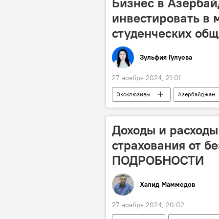
Бизнес в Азербай
инвестировать в
студенческих об
Зульфия Гулуева
27 ноября 2024, 21:01
Эксклюзивы
Азербайджан
Министерство образования АР
Модернизация
Бизнес
Доходы и расходы
страхования от б
ПОДРОБНОСТИ
Халид Маммедов
27 ноября 2024, 20:02