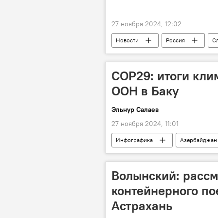
27 ноября 2024, 12:02
Новости
Россия
С
Армения
Демократизация
Госдепартамент США
COP29: итоги кли
ООН в Баку
Эльнур Салаев
27 ноября 2024, 11:01
Инфографика
Азербайджан
29-я Конференция сторон Рамочной 
Финансовая помощь
Финан
Волынский: рассм
Изменения климата
Парижс
контейнерного по
Астрахань