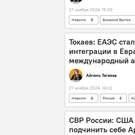
27 ноября 2024, 15:09
Новости
Ближний Восток
Арабо-израильский конфликт
Миротворцы
Токаев: ЕАЭС ст
интеграции в Евр
международный а
Айгюль Тагиева
27 ноября 2024, 14:02
Новости
Россия
К
Владимир Путин
Москва
СВР России: США
подчинить себе 