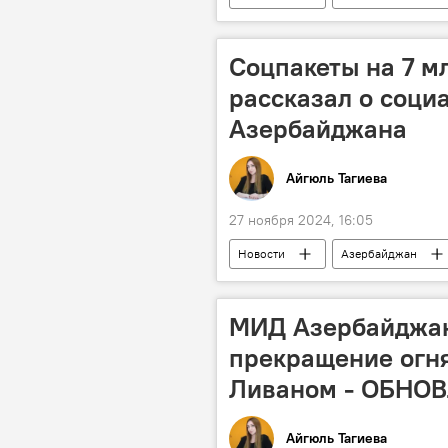
Президент
граница
Заявление
Анджей Дуда
Соцпакеты на 7 м
рассказал о соци
Азербайджана
Айгюль Тагиева
27 ноября 2024, 16:05
Новости
Азербайджан
Министерство труда и социальной з
Адресная социальная помощь
МИД Азербайджан
Государственный фонд социальной з
прекращение огн
государственный бюджет
Ливаном - ОБНО
Айгюль Тагиева