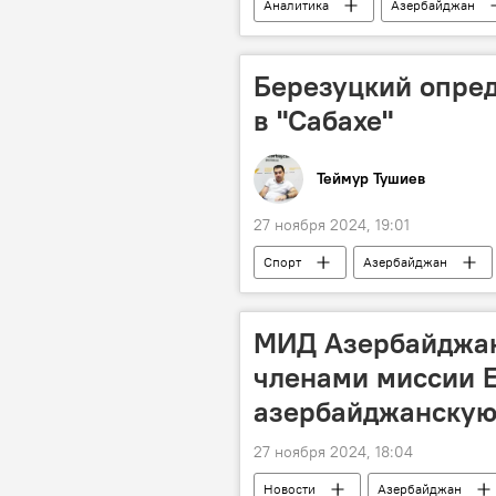
Аналитика
Азербайджан
Министерство труда и социальной з
Адресная социальная помощь
Березуцкий опре
Государственный фонд социальной з
в "Сабахе"
Муса Гулиев
Безработный
Фонд страхования от безработицы
Теймур Тушиев
27 ноября 2024, 19:01
Спорт
Азербайджан
наставник
помощник
МИД Азербайджан
членами миссии Е
азербайджанскую
27 ноября 2024, 18:04
Новости
Азербайджан