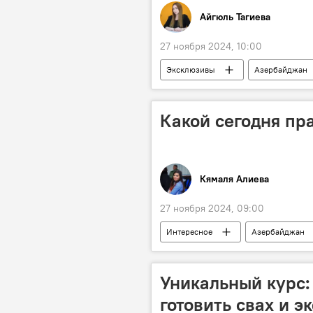
Айгюль Тагиева
27 ноября 2024, 10:00
Эксклюзивы
Азербайджан
Образование
Экономика
Каспийское море
Торговля
Какой сегодня пра
вузы
Бизнес
Кямаля Алиева
27 ноября 2024, 09:00
Интересное
Азербайджан
Музыка
Телевидение
Альфред Нобель
Террорист
Уникальный курс:
Кинематограф
Справка
готовить свах и э