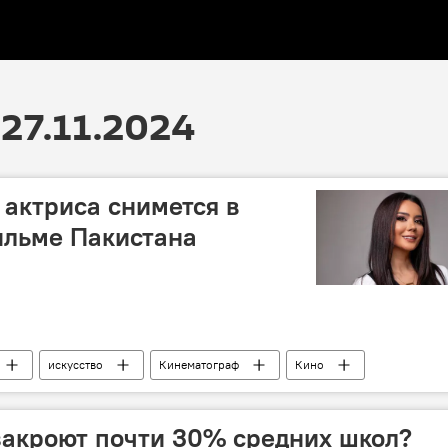
27.11.2024
актриса снимется в
ильме Пакистана
искусство
Кинематограф
Кино
ксана Расулова
Съемки
закроют почти 30% средних школ?