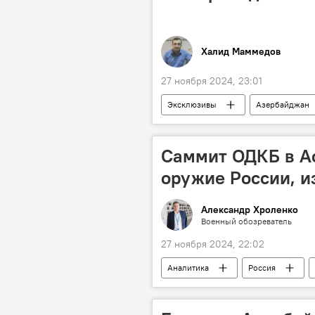
Халид Маммедов
27 ноября 2024, 23:01
Эксклюзивы
Азербайджан
министр образования
Обра
Депутат
Школа
Уч
Саммит ОДКБ в Ас
оружие России, 
Александр Хроленко
Военный обозреватель
27 ноября 2024, 22:02
Аналитика
Россия
США
Джозеф Байден
Оружие
Вооружение