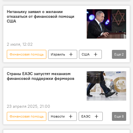
военная помощь
Нетаньяху заявил о желании
отказаться от финансовой помощи
США
2 июля, 12:02
Финансовая помощь
Израиль
США
Еще
2
военная помощь
Премьер-министр Израиля Биньямин Нетаньяху
Страны ЕАЭС запустят механизм
финансовой поддержки фермеров
23 апреля 2025, 21:00
Финансовая помощь
Новости
ЕАЭС
Еще
8
фермеры
Субсидии
Кредиты