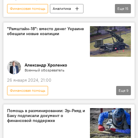
Финансовая помощь
Аналитика
Еще
15
Азербайджан
Нахчыванская Автономная Республика
"Рамштайн-18": вместо денег Украине
обещали новые коалиции
Армения
Обстрел
Нарушение режима прекращения огня
Никол Пашинян
Запад
США
Брюссель
Трехсторонняя встреча
Александр Хроленко
Военный обозреватель
Турция
Эммануэль Макрон
26 января 2024, 21:00
Шушинская декларация
ОДКБ
Финансовая помощь
Еще
9
Политика
Спецоперация России по защите Донбасса
Россия
Украина
ВСУ
СВО
Помощь в разминировании: Эр-Рияд и
Баку подписали документ о
США
Пентагон
НАТО
финансовой поддержке
Вооружение