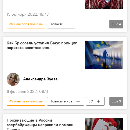
15 октября 2022, 18:47
Финансовая помощь
Новости
Еще
4
Новости мира
США
Европа
Украина
Как Брюссель уступил Баку: принцип
паритета восстановлен
Александра Зуева
6 февраля 2022, 09:11
Финансовая помощь
Новости мира
ЕС
Еще
3
Армения
паритет
Азербайджан
Проживающие в России
азербайджанцы направили помощь
Турции