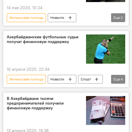
14 мая 2020, 10:24
Финансовая помощь
Новости
Еще
2
Экономика
Азербайджан
Предприниматели
Азербайджанские футбольные судьи
получат финансовую поддержку
16 апреля 2020, 22:34
Финансовая помощь
Новости
Спорт
Еще
4
ЖИЗНЬ
Азербайджан
АФФА
Судьи
В Азербайджане тысячи
предпринимателей получили
финансовую поддержку
13 апреля 2020, 19:38