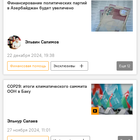
животноводство
Финансирование политических партий
в Азербайджан будет увеличено
агропромышленный комплекс
Евразийская экономическая комиссия
Казахстан
Экономика
Эльвин Салимов
22 декабря 2024, 19:38
Финансовая помощь
Эксклюзивы
Еще
12
Азербайджан
Политические силы
Государство
Финансирование
COP29: итоги климатического саммита
ООН в Баку
Госбюджет
Милли Меджлис АР
Партия "Ени Азербайджан"
Рази Нуруллаев
Эльнур Салаев
депутат Милли Меджлиса Эльшад Мусаев
27 ноября 2024, 11:01
Политика
Ильхам Алиев