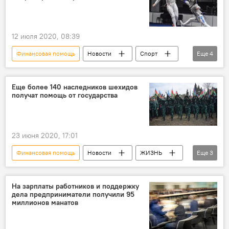
12 июля 2020, 08:39
Финансовая помощь
Новости
Спорт
Еще
4
ЖИЗНЬ
Азербайджан
Новости мира
Фехтование
Еще более 140 наследников шехидов
получат помощь от государства
23 июня 2020, 17:01
Финансовая помощь
Новости
ЖИЗНЬ
Еще
3
Азербайджан
Шехид
Семья
На зарплаты работников и поддержку
дела предприниматели получили 95
миллионов манатов