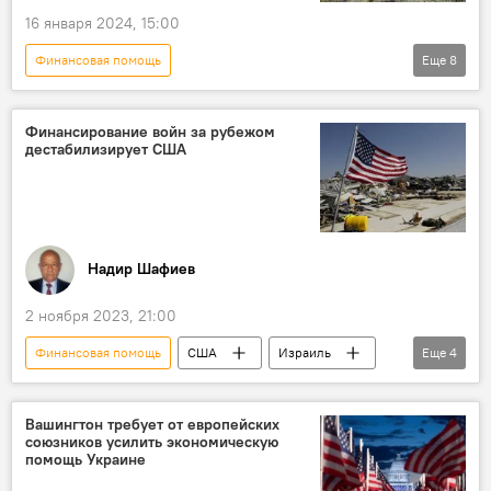
16 января 2024, 15:00
Финансовая помощь
Еще
8
Возрождение и реинтеграция Карабаха
Азербайджан
Саудовская Аравия
Финансирование войн за рубежом
дестабилизирует США
Разминирование
ANAMA
Меморандум
Армения
Мины
Надир Шафиев
2 ноября 2023, 21:00
Финансовая помощь
США
Израиль
Еще
4
палестино-израильский конфликт
Украина
Дестабилизация
Колумнисты
Вашингтон требует от европейских
союзников усилить экономическую
помощь Украине