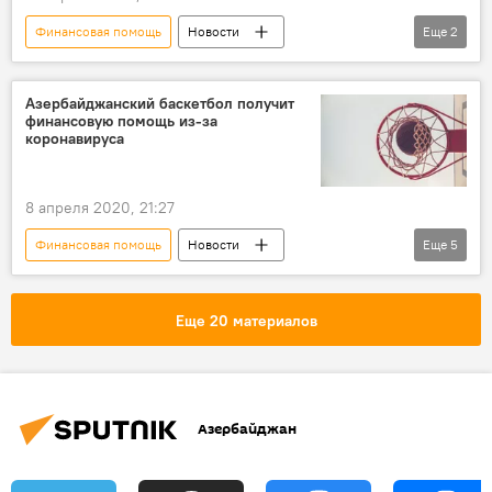
Финансовая помощь
Новости
Еще
2
Экономика
Азербайджан
Предприниматели
Азербайджанский баскетбол получит
финансовую помощь из-за
коронавируса
8 апреля 2020, 21:27
Финансовая помощь
Новости
Еще
5
Новости мира
Спорт
ЖИЗНЬ
Азербайджан
Баскетбол
Еще 20 материалов
Азербайджан