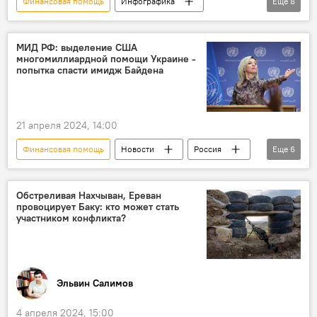
Финансовая помощь
Инфографика
Еще
8
Поручение преизидента
Азербайджан
Баку
29-я Конференция сторон Рамочной конвенции ООН об изменении климата
МИД РФ: выделение США
многомиллиардной помощи Украине -
Итоги
Финансирование
попытка спасти имидж Байдена
развивающиеся страны
Изменения климата
Парижское соглашение по климату
21 апреля 2024, 14:00
Финансовая помощь
Новости
Россия
Еще
6
МИД РФ
Мария Захарова
Украина
США
Джо Байден
Выборы
Обстреливая Нахчыван, Ереван
провоцирует Баку: кто может стать
участником конфликта?
Эльвин Салимов
4 апреля 2024, 15:00