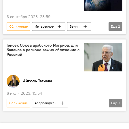
6 сентября 2023, 23:59
Сближение
Интересное
Земля
Еще
2
NASA
Угроза
Генсек Союза арабского Магриба: для
баланса в регионе важно сближение с
Россией
Айгюль Тагиева
6 июля 2023, 15:54
Сближение
Азербайджан
Еще
7
Союз арабского Магриба
Движение неприсоединения
колониализм
Северная Африка
Россия