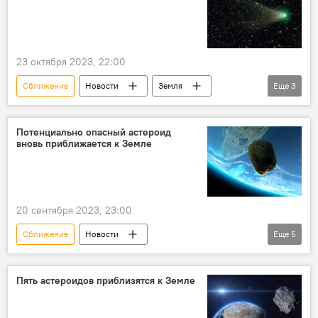
23 октября 2023, 22:00
Сближение
Новости
Земля
Еще
3
Комета
астрономы
Предупреждение
Потенциально опасный астероид
вновь приближается к Земле
20 сентября 2023, 23:00
Сближение
Новости
Еще
5
Аэрокосмическое агентство США
Земля
Астероид
Предупреждение
угроза
Пять астероидов приблизятся к Земле