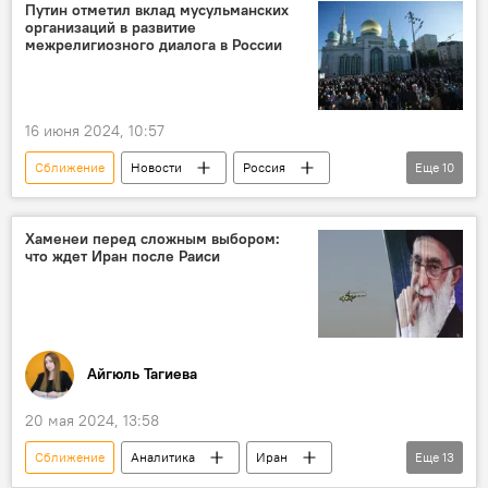
Запад
Армения
Демократизация
Путин отметил вклад мусульманских
организаций в развитие
парламентские выборы
межрелигиозного диалога в России
Госдепартамент США
16 июня 2024, 10:57
Сближение
Новости
Россия
Еще
10
Владимир Путин
Праздник Гурбан
Мусульмане
Хаменеи перед сложным выбором:
что ждет Иран после Раиси
Поздравление с праздником Гурбан
Паломничество
межрелигиозный диалог
Ислам
духовные ценности
народы
Политика
Айгюль Тагиева
20 мая 2024, 13:58
Сближение
Аналитика
Иран
Еще
13