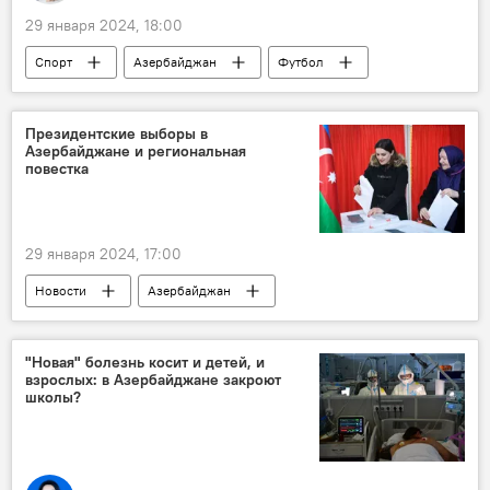
29 января 2024, 18:00
Спорт
Азербайджан
Футбол
Сборная Азербайджана по футболу
Трансфер
Легионер
Президентские выборы в
Азербайджане и региональная
повестка
29 января 2024, 17:00
Новости
Азербайджан
Выборы президента в Азербайджане
анонс
Пресс-центр
Sputnik Азербайджан
"Новая" болезнь косит и детей, и
взрослых: в Азербайджане закроют
школы?