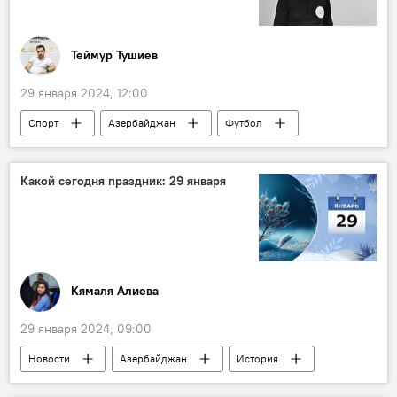
Теймур Тушиев
29 января 2024, 12:00
Спорт
Азербайджан
Футбол
Тофик Бахрамов
Судья
арбитр
Чемпионат мира
Маргарет Тэтчер
Какой сегодня праздник: 29 января
Баку
легендарный азербайджанец
Кямаля Алиева
29 января 2024, 09:00
Новости
Азербайджан
История
Справка
Кто сегодня родился