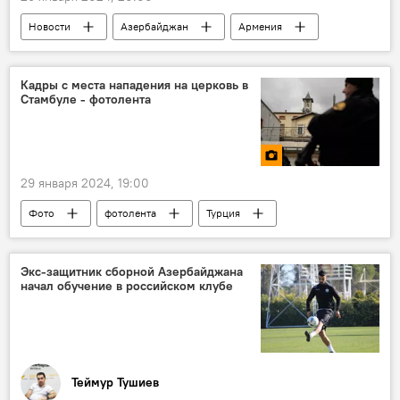
Новости
Азербайджан
Армения
МИД АР
Никол Пашинян
Айхан Гаджизаде
Заявление
Кадры с места нападения на церковь в
Стамбуле - фотолента
мирный договор
29 января 2024, 19:00
Фото
фотолента
Турция
Стамбул
Теракт
Нападение
Церковь
Экс-защитник сборной Азербайджана
начал обучение в российском клубе
Теймур Тушиев