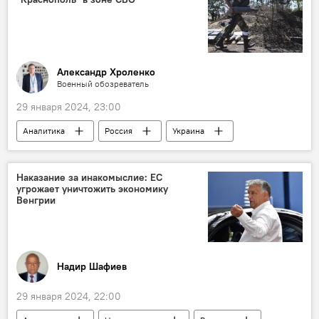
Русская община Азербайджана
Посольство России в Азербайджане
Александр Хроленко
Военный обозреватель
29 января 2024, 23:00
Аналитика
Россия
Украина
Спецоперация
СВО
Вооружение
Артиллерия
Боеприпасы
Наказание за инакомыслие: ЕС
угрожает уничтожить экономику
Венгрии
Надир Шафиев
29 января 2024, 22:00