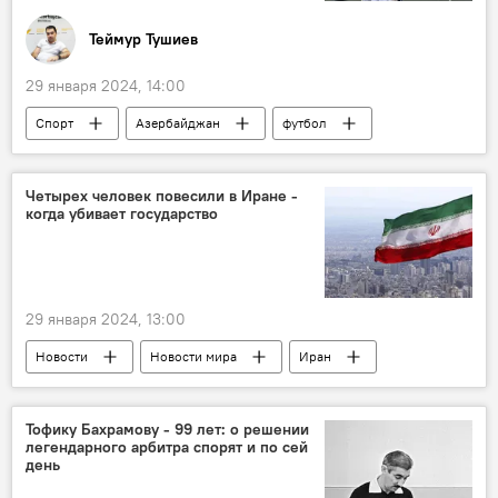
Теймур Тушиев
29 января 2024, 14:00
Спорт
Азербайджан
футбол
премьер-лига
ФК "Карабах"
ФК "Нефтчи"
ФК "Сабах"
Четырех человек повесили в Иране -
когда убивает государство
29 января 2024, 13:00
Новости
Новости мира
Иран
Израиль
Шпионы
Разведка
Смертная казнь
Тофику Бахрамову - 99 лет: о решении
легендарного арбитра спорят и по сей
день