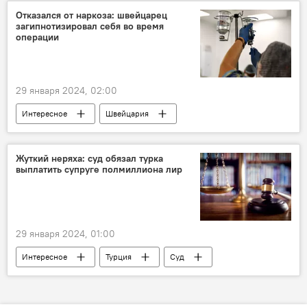
Какой сегодня праздник
Спорт
Отказался от наркоза: швейцарец
загипнотизировал себя во время
Футбол
Тофик Бахрамов
Россия
операции
Культура
Литература
США
Кинематограф
СССР
29 января 2024, 02:00
Интересное
Швейцария
здравоохранение
гипнотизер
Операция
перелом
Жуткий неряха: суд обязал турка
выплатить супруге полмиллиона лир
29 января 2024, 01:00
Интересное
Турция
Суд
Развод
гигиена
Компенсация