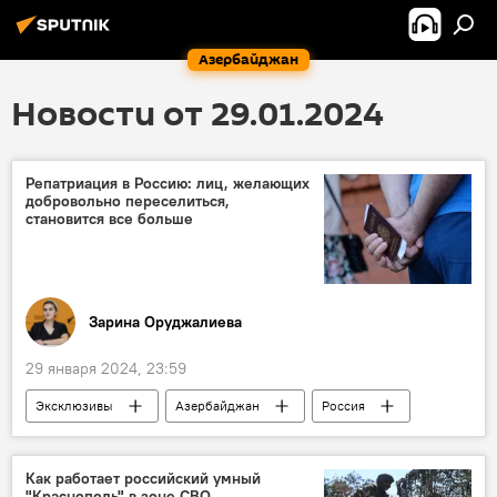
Азербайджан
Новости от 29.01.2024
Репатриация в Россию: лиц, желающих
добровольно переселиться,
становится все больше
Зарина Оруджалиева
29 января 2024, 23:59
Эксклюзивы
Азербайджан
Россия
Репатриация
Соотечественники
Переселение
Как работает российский умный
"Краснополь" в зоне СВО