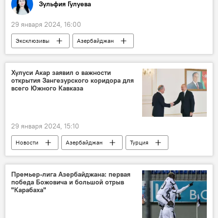
Зульфия Гулуева
29 января 2024, 16:00
Эксклюзивы
Азербайджан
эпидемия
Инфекция
смертельная болезнь
Коронавирус
Хулуси Акар заявил о важности
открытия Зангезурского коридора для
Азербайджанский медицинский университет
всего Южного Кавказа
Больницы
карантин
29 января 2024, 15:10
Новости
Азербайджан
Турция
Визит
Делегация
Хулуси Акар
Ильхам Алиев
Зангезурский коридор
Премьер-лига Азербайджана: первая
победа Божовича и большой отрыв
Южный Кавказ
"Карабаха"