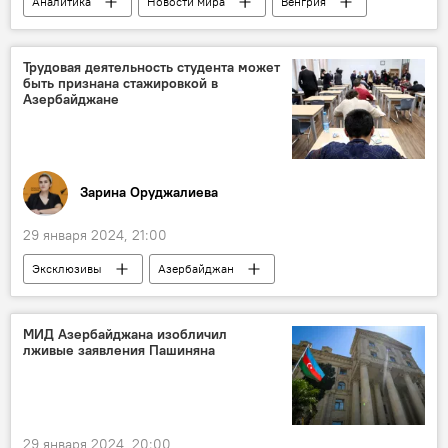
Аналитика
Новости мира
Венгрия
Евросоюз
Украина
Виктор Орбан
Петер Сийярто
двойные стандарты
Трудовая деятельность студента может
быть признана стажировкой в
Азербайджане
Зарина Оруджалиева
29 января 2024, 21:00
Эксклюзивы
Азербайджан
Общество
Минобразования АР
Студенты
практика
Стажировка
МИД Азербайджана изобличил
лживые заявления Пашиняна
Трудовой стаж
29 января 2024, 20:00