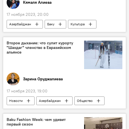
Кямаля Алиева
17 ноября 2023, 20:00
Азербайджан
Баку
Культура
Спорт
Мода и стиль
келагаи
Фестиваль
Неделя моды
Театр
Второе дыхание: что сулит курорту
"Шахдаг" членство в Евразийском
Гамида Омарова
альянсе
Зарина Оруджалиева
17 ноября 2023, 19:00
Новости
Азербайджан
Общество
Россия
Отдых
зимний отдых
Горнолыжный курорт
Baku Fashion Week: чем удивит
первый сезон
Национальный парк "Шахдаг"
Евразия