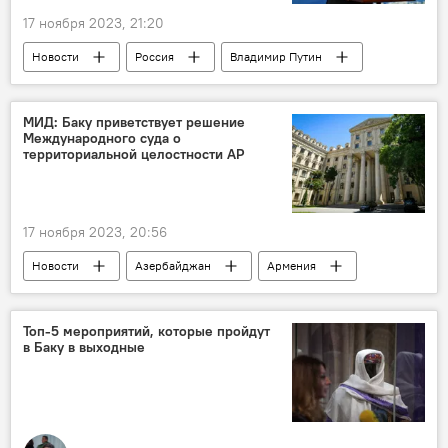
17 ноября 2023, 21:20
Новости
Россия
Владимир Путин
СНГ
Политика
Европа
ООН
ЮНЕСКО
МИД: Баку приветствует решение
Международного суда о
территориальной целостности АР
17 ноября 2023, 20:56
Новости
Азербайджан
Армения
Политика
Международный суд ООН
Карабах
МИД Азербайджана
Топ-5 мероприятий, которые пройдут
в Баку в выходные