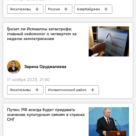
Эксклюзивы
Россия
Азербайджан
Общество
этническая музыка
Концерт
Выступление
Интервью
Грозит ли Исмаиллы катастрофа:
главный сейсмолог о четвертом за
неделю землетрясении
Зарина Оруджалиева
17 ноября 2023, 21:40
Эксклюзивы
Исмаиллинский район
Азербайджан
Землетрясение
Гурбан Етирмишли
Путин: РФ всегда будет придавать
значение культурным связям в странах
Республиканский сейсмологический центр НАНА
СНГ
Катастрофа
Стихийное бедствие