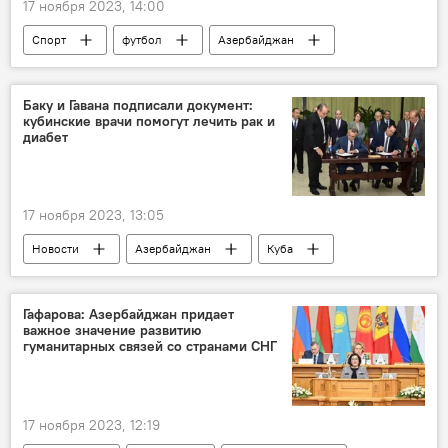
17 ноября 2023, 14:00
Спорт
футбол
Азербайджан
Баку
Товарищеский матч
Зенит
ФК "Нефтчи"
Интервью
Баку и Гавана подписали документ:
кубинские врачи помогут лечить рак и
диабет
17 ноября 2023, 13:05
Новости
Азербайджан
Куба
здравоохранение
Теймур Мусаев
Министерство здравоохранения АР
Гафарова: Азербайджан придает
важное значение развитию
Меморандум
Онкология
гуманитарных связей со странами СНГ
инфекционные заболевания
Диабет
Хирургия
17 ноября 2023, 12:19