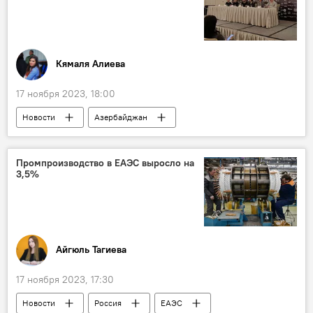
Кямаля Алиева
17 ноября 2023, 18:00
Новости
Азербайджан
Мода и стиль
Баку
Неделя моды
Культура
Казахстан
Промпроизводство в ЕАЭС выросло на
3,5%
Айгюль Тагиева
17 ноября 2023, 17:30
Новости
Россия
ЕАЭС