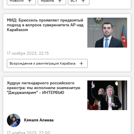
Новости
Украина
ВСУ
Польша
ЕС
Зерно
эмбарго
ВТО
МИД: Брюссель проявляет предвзятый
подход в вопросе суверенитета АР над
Карабахом
17 ноября 2023, 22:15
Возрождение и реинтеграция Карабаха
Азербайджан
Политика
МИД Азербайджана
Айхан Гаджизаде
Худрук легендарного российского
оркестра: мы исполнили знаменитую
ЕС
Армения
"Джуджалярим" - ИНТЕРВЬЮ
Кямаля Алиева
17 ноября 2023, 22:00