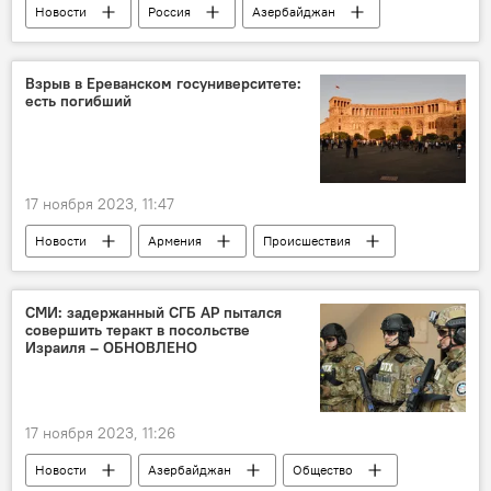
Новости
Россия
Азербайджан
СНГ
Сахиба Гафарова
Гуманитарное сотрудничество
Русский язык
Взрыв в Ереванском госуниверситете:
есть погибший
"Год Гейдара Алиева"
Валентина Матвиенко
17 ноября 2023, 11:47
Новости
Армения
Происшествия
Взрыв
Ереван
ВУЗ
Гибель
СМИ: задержанный СГБ АР пытался
совершить теракт в посольстве
Израиля – ОБНОВЛЕНО
17 ноября 2023, 11:26
Новости
Азербайджан
Общество