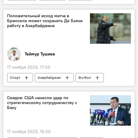
Промышленность
Евразийская экономическая комиссия
Положительный исход матча в
Брюсселе может сохранить Де Бьязи
Инвестиции
Экономика
работу в Азербайджане
Теймур Тушиев
17 ноября 2023, 17:00
Спорт
Азербайджан
Футбол
АФФА
Ровнаг Абдуллаев
Швеция
ЕВРО-2024
Джанни Де Бьязи
Сеидов: США нанесли удар по
стратегическому сотрудничеству с
Сборная Азербайджана по футболу
Баку
Бельгия
17 ноября 2023, 16:00