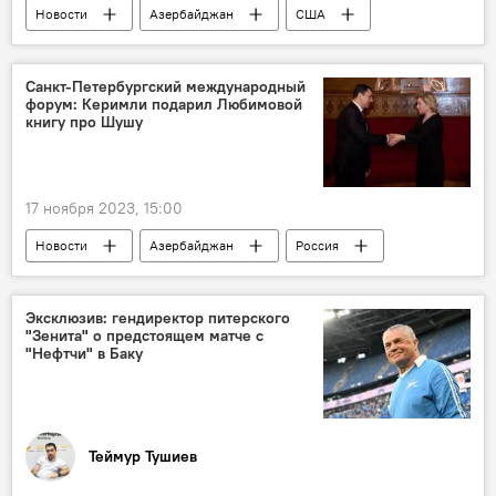
Новости
Азербайджан
США
Политика
Ходжалинский геноцид
Самед Сеидов
Милли Меджлис
Санкт-Петербургский международный
форум: Керимли подарил Любимовой
Карабах
Конгресс США
книгу про Шушу
907 поправка
17 ноября 2023, 15:00
Новости
Азербайджан
Россия
Культура
министр культуры Азербайджана Адиль Керимли
Эксклюзив: гендиректор питерского
"Зенита" о предстоящем матче с
Санкт-Петербург
Шуша
"Нефтчи" в Баку
Дни культуры
Министерство культуры РФ
Министерство культуры АР
Теймур Тушиев