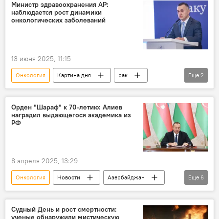
Министр здравоохранения АР:
наблюдается рост динамики
онкологических заболеваний
13 июня 2025, 11:15
Онкология
Картина дня
рак
Еще
2
Рак
Национальный центр онкологии
онкологические заболевания
Орден "Шараф" к 70-летию: Алиев
наградил выдающегося академика из
РФ
8 апреля 2025, 13:29
Онкология
Новости
Азербайджан
Еще
6
Россия
Президент
Ильхам Алиев
Медицина
орден "Шараф"
Судный День и рост смертности:
ученые обнаружили мистическую