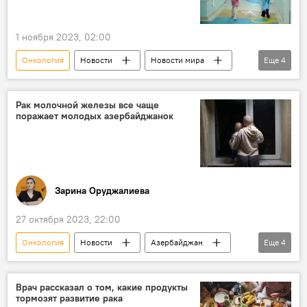
Диабет
Хирургия
1 ноября 2023, 02:00
Онкология
Новости
Новости мира
Еще
4
Грузия
Онкологические заболевания
Операция
Кабмин
Рак молочной железы все чаще
поражает молодых азербайджанок
Зарина Оруджалиева
27 октября 2023, 22:00
Онкология
Новости
Азербайджан
Еще
4
Общество
Медицина
Онкологические заболевания
рак груди
Врач рассказал о том, какие продукты
тормозят развитие рака