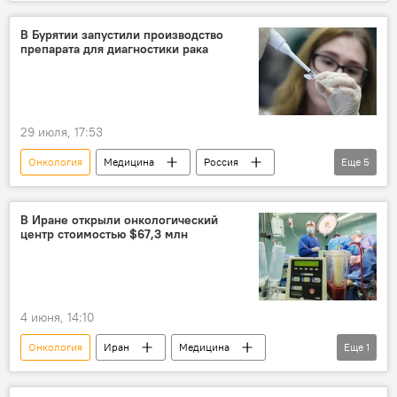
онкологические заболевания
Россия
вакцина
Медицина
Разработка
В Бурятии запустили производство
препарата для диагностики рака
29 июля, 17:53
Онкология
Медицина
Россия
Еще
5
Бурятия
Улан-Удэ
Исследование
Препараты
Рак
В Иране открыли онкологический
центр стоимостью $67,3 млн
4 июня, 14:10
Онкология
Иран
Медицина
Еще
1
Онкологические заболевания