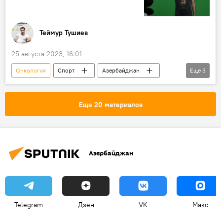
Теймур Тушиев
25 августа 2023, 16:01
Онкология
Спорт
Азербайджан
Еще
3
Футболист
Турция
Кончина
Еще 20 материалов
Азербайджан
Telegram
Дзен
VK
Макс