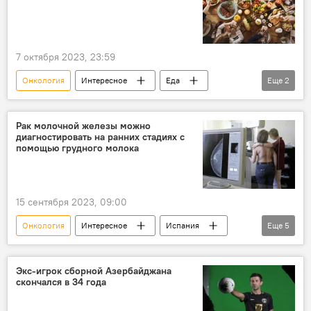
7 октября 2023, 23:59
Онкология
Интересное
Еда
Еще
2
Здоровье
рак
Рак молочной железы можно
диагностировать на ранних стадиях с
помощью грудного молока
15 сентября 2023, 09:00
Онкология
Интересное
Испания
Еще
5
Онкологические заболевания
рак груди
Рак
Грудное вскармливание
Экс-игрок сборной Азербайджана
скончался в 34 года
молоко