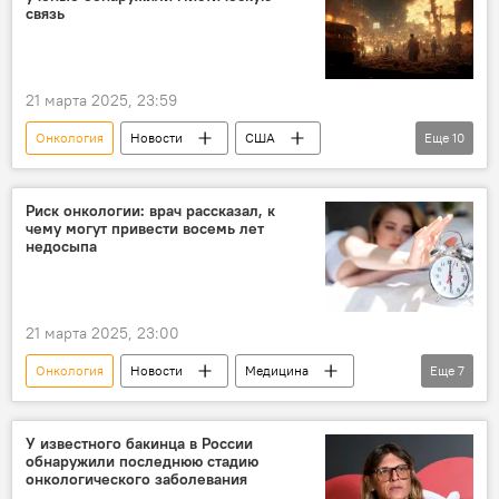
Российская академия наук (РАН)
связь
21 марта 2025, 23:59
Онкология
Новости
США
Еще
10
Ученые
Исследование
Часы Судного Дня
смертность
Риск онкологии: врач рассказал, к
чему могут привести восемь лет
конец света
Связь
Открытие
недосыпа
Здоровье
болезнь Альцгеймера
Общество
21 марта 2025, 23:00
Онкология
Новости
Медицина
Еще
7
Здоровье
Сон
Недосыпание
Угроза
Предупреждение
У известного бакинца в России
обнаружили последнюю стадию
врач-сомнолог
Общество
онкологического заболевания