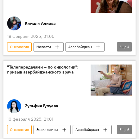
Кямаля Алиева
18 февраля 2025, 01:00
Онкология
Новости
Азербайджан
Еще
4
Россия
Мода и стиль
Болезнь
Баку
"Телепередачами – по онкологии":
призыв азербайджанского врача
Зульфия Гулуева
10 февраля 2025, 21:01
Онкология
Эксклюзивы
Азербайджан
Еще
6
Общество
Здравоохрание