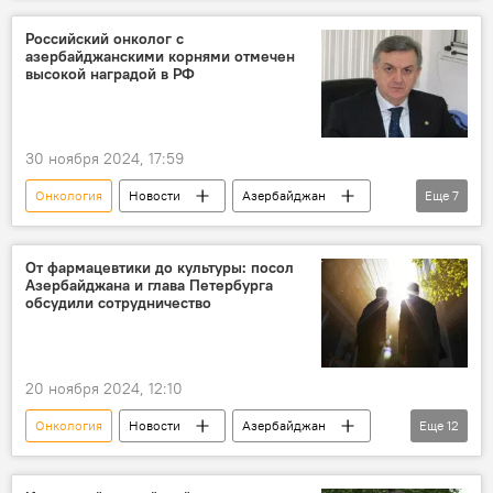
Министерство здравоохранения АР
Российский онколог с
азербайджанскими корнями отмечен
Онкологические заболевания
Рак
высокой наградой в РФ
ВОЗ
30 ноября 2024, 17:59
Онкология
Новости
Азербайджан
Еще
7
Россия
Премия
Наука
Медицина
Орден
Диаспора
От фармацевтики до культуры: посол
Азербайджана и глава Петербурга
Российская академия наук (РАН)
обсудили сотрудничество
20 ноября 2024, 12:10
Онкология
Новости
Азербайджан
Еще
12
Россия
Санкт-Петербург
посол Азербайджана в России Рахман Мустафаев