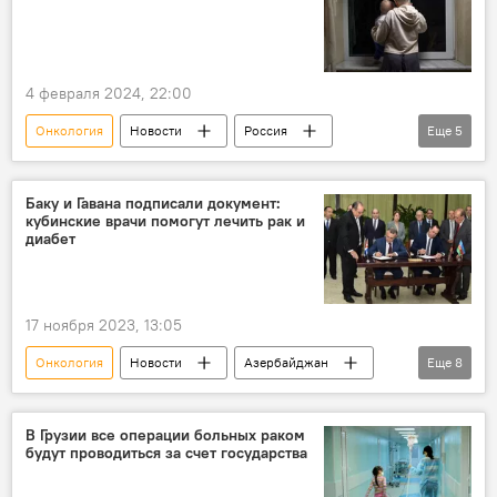
4 февраля 2024, 22:00
Онкология
Новости
Россия
Еще
5
Онколог
врач
рак груди
Раковая опухоль
Наследство
Баку и Гавана подписали документ:
кубинские врачи помогут лечить рак и
диабет
17 ноября 2023, 13:05
Онкология
Новости
Азербайджан
Еще
8
Куба
здравоохранение
Теймур Мусаев
В Грузии все операции больных раком
будут проводиться за счет государства
Министерство здравоохранения АР
Меморандум
инфекционные заболевания