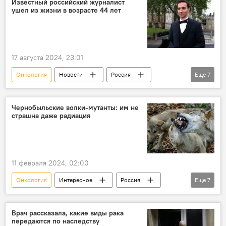
Известный российский журналист
ушел из жизни в возрасте 44 лет
губернатор Петербурга Александр Беглов
Экономика
Фармацевтика
Культура
Памятник
Музыка
17 августа 2024, 23:01
Образование
Молодежь
Онкология
Новости
Россия
Еще
7
Узеир Гаджибейли
Общество
Журналистика
Журналист
Рак
Раковая опухоль
Чернобыльские волки-мутанты: им не
страшна даже радиация
Смерть
НТВ
11 февраля 2024, 02:00
Онкология
Интересное
Россия
Еще
7
Украина
Чернобыль
Чернобыльская АЭС
Волки
Врач рассказала, какие виды рака
передаются по наследству
мутанты
Радиация
Рак