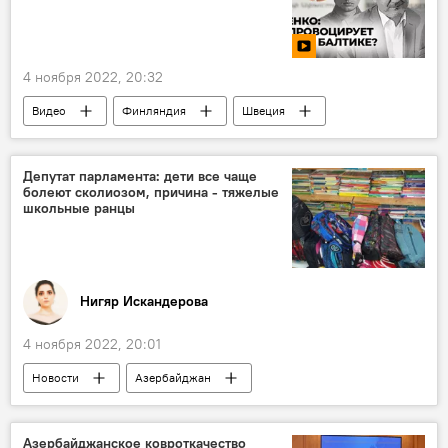
4 ноября 2022, 20:32
Видео
Финляндия
Швеция
НАТО
Александр Хроленко
Арктика
США
Латвия
Депутат парламента: дети все чаще
болеют сколиозом, причина - тяжелые
школьные ранцы
Нигяр Искандерова
4 ноября 2022, 20:01
Новости
Азербайджан
Образование
Министерство здравоохранения АР
Азербайджанское ковроткачество