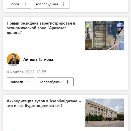
Спорт
Азербайджан
Большой шлем
турнир
дзюдо
Золотая медаль
Балабей Агаев
Новый резидент зарегистрирован в
экономической зоне "Аразская
долина"
Айгюль Тагиева
4 ноября 2022, 18:55
Новости
Азербайджан
промышленный парк
Экономика
Аккредитация вузов в Азербайджане –
что и как будет оцениваться?