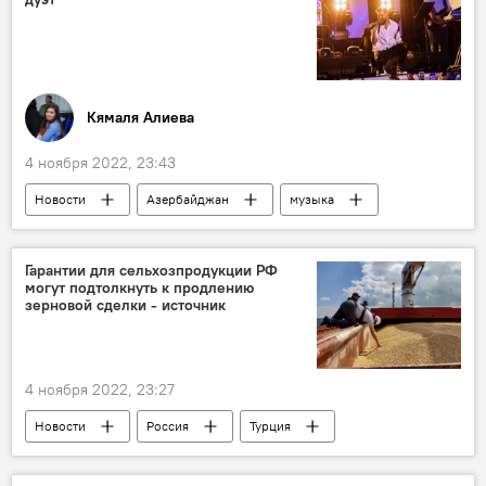
Елизавета II
Кямаля Алиева
4 ноября 2022, 23:43
Новости
Азербайджан
музыка
Эстрада
Презентация
видеоролик
Jony
Гарантии для сельхозпродукции РФ
могут подтолкнуть к продлению
зерновой сделки - источник
4 ноября 2022, 23:27
Новости
Россия
Турция
Зерно
продуктовая сделка