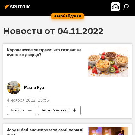
Азербайджан
Новости от 04.11.2022
Королевские завтраки: что готовят на
кухне во дворце?
Марта Курт
4 ноября 2022, 23:56
Новости
Великобритания
Букингемский дворец
Кейт Миддлтон
правильное питание
Меган Маркл
Jony и Asti анонсировали свой первый
дуэт