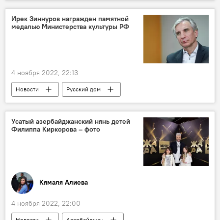
Гурбан Гурбанов
Лига конференций УЕФА
ФК "Лех"
Ирек Зиннуров награжден памятной
медалью Министерства культуры РФ
4 ноября 2022, 22:13
Новости
Русский дом
Ирек Зиннуров
медаль
Министерство культуры РФ
Усатый азербайджанский нянь детей
Филиппа Киркорова – фото
Кямаля Алиева
4 ноября 2022, 22:00
Новости
Азербайджан