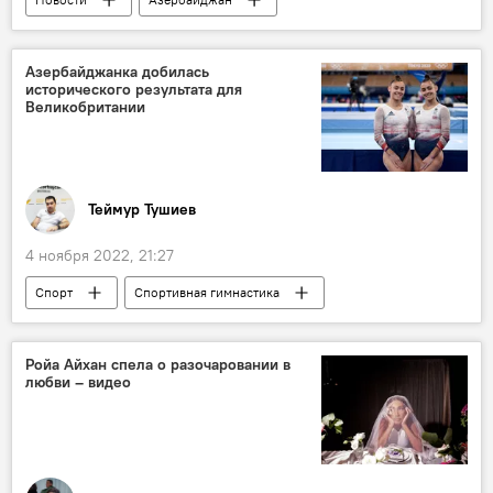
Гусейн Гасанов
блогер
Филипп Киркоров
Дубай
Няня
Азербайджанка добилась
исторического результата для
Великобритании
Теймур Тушиев
4 ноября 2022, 21:27
Спорт
Спортивная гимнастика
Великобритания
Чемпионат мира
Джессика Гадирова
Ройа Айхан спела о разочаровании в
любви – видео