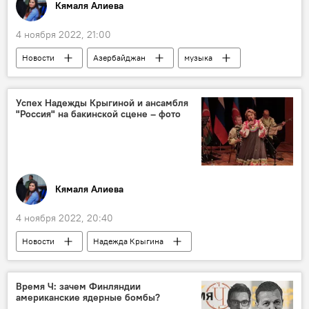
Кямаля Алиева
4 ноября 2022, 21:00
Новости
Азербайджан
музыка
Эстрада
премьера
клип
Певица Ройа Айхан
Успех Надежды Крыгиной и ансамбля
"Россия" на бакинской сцене – фото
Кямаля Алиева
4 ноября 2022, 20:40
Новости
Надежда Крыгина
концерт
Азербайджан
Русский дом
Михаил Бочарников
Время Ч: зачем Финляндии
американские ядерные бомбы?
Международный центр мугама