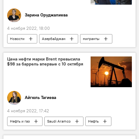
Зарина Оруджалиева
4 ноября 2022, 18:00
Новости
Азербайджан
мигранты
Государственная миграционная служба
Азер Аллахверанов
Цена нефти марки Brent превысила
$98 за баррель впервые с 10 октября
Айгюль Тагиева
4 ноября 2022, 17:42
Нефть и газ
Saudi Aramco
Нефть
цены
Азия
США
Европа