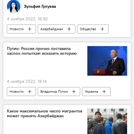
Зульфия Гулуева
4 ноября 2022, 18:30
Новости
Азербайджан
Общество
Министерство науки и образования АР
Эмин Амруллаев
вузы
Путин: Россия прочно поставила
заслон попыткам исказить историю
Аккредитация
4 ноября 2022, 18:14
Новости
Владимир Путин
Украина
Россия
Запад
выступление
Какое максимальное число мигрантов
может принять Азербайджан