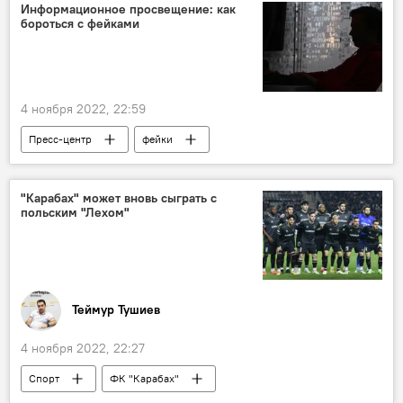
Продовольственная безопасность
Информационное просвещение: как
бороться с фейками
4 ноября 2022, 22:59
Пресс-центр
фейки
информационный шантаж
журналисты
блогеры
"Карабах" может вновь сыграть с
польским "Лехом"
Теймур Тушиев
4 ноября 2022, 22:27
Спорт
ФК "Карабах"