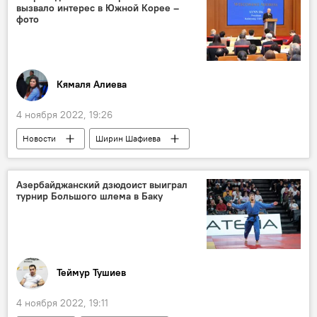
вызвало интерес в Южной Корее –
Милли Меджлис
сколиоз
фото
Кямаля Алиева
4 ноября 2022, 19:26
Новости
Ширин Шафиева
Азербайджан
Ковры
Южная Корея
конференция
Азербайджанский дзюдоист выиграл
турнир Большого шлема в Баку
Азербайджанский национальный музей ковра
Теймур Тушиев
4 ноября 2022, 19:11