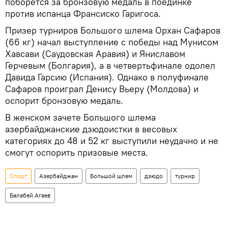
поборется за бронзовую медаль в поединке
против испанца Франсиско Гаригоса.
Призер турниров Большого шлема Орхан Сафаров
(66 кг) начал выступление с победы над Мунисом
Хавсави (Саудовская Аравия) и Яниславом
Герчевым (Болгария), а в четвертьфинале одолел
Давида Гарсию (Испания). Однако в полуфинале
Сафаров проиграл Денису Вьеру (Молдова) и
оспорит бронзовую медаль.
В женском зачете Большого шлема
азербайджанские дзюдоистки в весовых
категориях до 48 и 52 кг выступили неудачно и не
смогут оспорить призовые места.
Спорт
Азербайджан
Большой шлем
дзюдо
турнир
Балабей Агаев