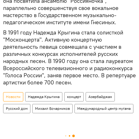
она посвятила ансамблю "Россияночка",
параллельно совершенствуя свое вокальное
мастерство в Государственном музыкально-
педагогическом институте имени Гнесиных.
В 1991 году Надежда Крыгина стала солисткой
"Москонцерта". Активную концертную
деятельность певица совмещала с участием в
различных конкурсах исполнителей русских
народных песен. В 1990 году она стала лауреатом
Всероссийского телевизионного и радиоконкурса
"Голоса России", заняв первое место. В репертуаре
артистки более 700 песен.
Новости
Надежда Крыгина
концерт
Азербайджан
Русский дом
Михаил Бочарников
Международный центр мугама