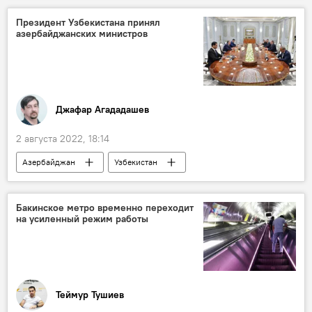
Президент Узбекистана принял
азербайджанских министров
Джафар Агададашев
2 августа 2022, 18:14
Азербайджан
Узбекистан
Шавкат Мирзиеев
Джейхун Байрамов
Микаил Джаббаров
Рашад Набиев
Бакинское метро временно переходит
на усиленный режим работы
Политика
Теймур Тушиев