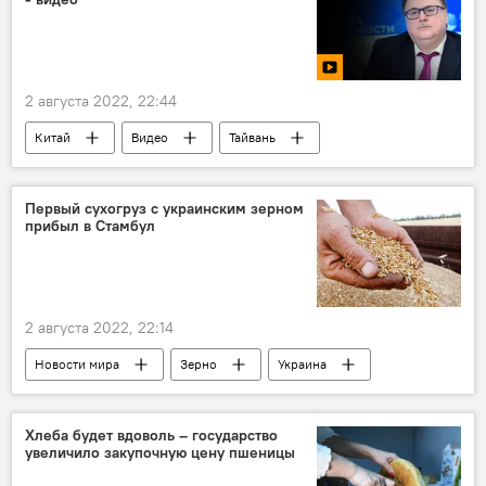
Центральная Азия
Транспортный коридор
2 августа 2022, 22:44
Китай
Видео
Тайвань
США
протест
визит
Первый сухогруз с украинским зерном
прибыл в Стамбул
2 августа 2022, 22:14
Новости мира
Зерно
Украина
Хлеба будет вдоволь – государство
увеличило закупочную цену пшеницы