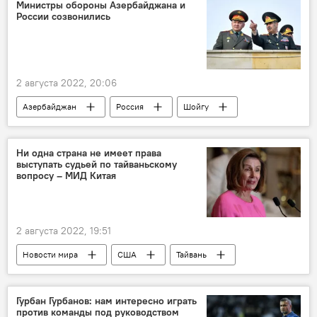
Министры обороны Азербайджана и
России созвонились
2 августа 2022, 20:06
Азербайджан
Россия
Шойгу
Закир Гасанов
Ни одна страна не имеет права
выступать судьей по тайваньскому
вопросу – МИД Китая
2 августа 2022, 19:51
Новости мира
США
Тайвань
Китай
визит
Гурбан Гурбанов: нам интересно играть
против команды под руководством