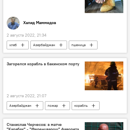
Халид Маммедов
2 августа 2022, 21:34
хлеб
Азербайджан
пшеница
цена
Закупка
Загорелся корабль в бакинском порту
2 августа 2022, 21:07
Азербайджан
пожар
корабль
МЧС АР
Станислав Черчесов: в матче
"Карабах" - "Ференцварош" фаворита