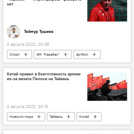
нет
Теймур Тушиев
2 августа 2022, 20:38
Спорт
ФК "Карабах"
футбол
Лига чемпионов
Гурбан Гурбанов
Китай привел в боеготовность армию
из-за визита Пелоси на Тайвань
2 августа 2022, 20:15
Новости мира
Тайвань
Китай
США