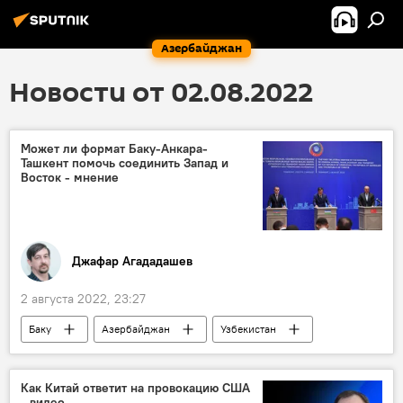
Азербайджан
Новости от 02.08.2022
Может ли формат Баку-Анкара-
Ташкент помочь соединить Запад и
Восток - мнение
Джафар Агададашев
2 августа 2022, 23:27
Баку
Азербайджан
Узбекистан
Турция
сотрудничество
Экономика
МТК
Как Китай ответит на провокацию США
- видео