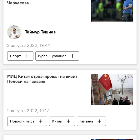
Черчесова
Теймур Тушиев
2 августа 2022, 19:44
Спорт
Гурбан Гурбанов
ФК "Карабах"
Лига чемпионов
футбол
соперник
МИД Китая отреагировал на визит
Пелоси на Тайвань
Станислав Черчесов
Video Assistant Referee, VAR
2 августа 2022, 19:17
Новости мира
Китай
Тайвань
США