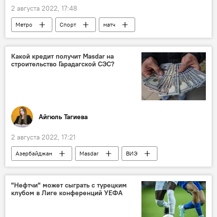
2 августа 2022, 17:48
Метро
Спорт
матч
Усиленный режим
Какой кредит получит Masdar на
строительство Гарадагской СЭС?
Айгюль Тагиева
2 августа 2022, 17:21
Азербайджан
Masdar
ВИЭ
Гарадагская СЭС
Кредит
строительство
Экономика
"Нефтчи" может сыграть с турецким
клубом в Лиге конференций УЕФА