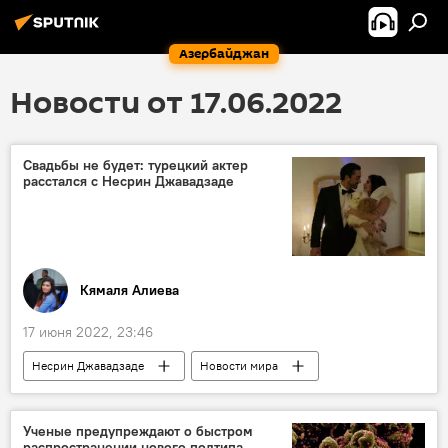
Азербайджан
Новости от 17.06.2022
Свадьбы не будет: турецкий актер
расстался с Несрин Джавадзаде
Кямаля Алиева
17 июня 2022, 23:46
Несрин Джавадзаде
Новости мира
Турция
Актриса
Азербайджан
Ученые предупреждают о быстром
распространении нового подтипа