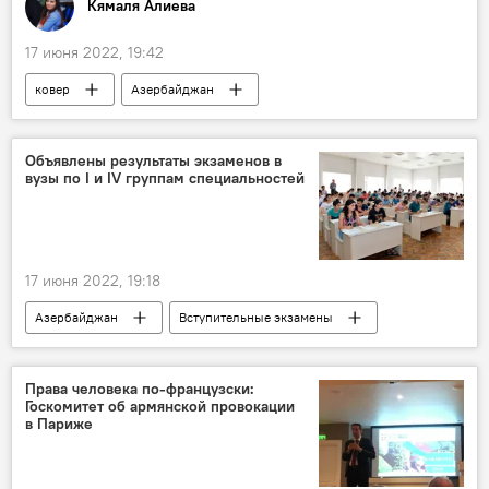
Кямаля Алиева
17 июня 2022, 19:42
ковер
Азербайджан
Вице-президент Фонда Гейдара Алиева Лейла Алиева
Выставка
Женева
Объявлены результаты экзаменов в
вузы по I и IV группам специальностей
17 июня 2022, 19:18
Азербайджан
Вступительные экзамены
ГЭЦ
Права человека по-французски:
Госкомитет об армянской провокации
в Париже