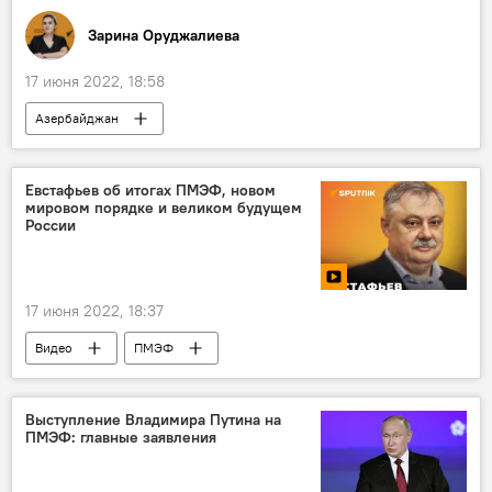
Зарина Оруджалиева
17 июня 2022, 18:58
Азербайджан
Государственный комитет по делам диаспоры АР
Франция
Провокация
Армяне
Евстафьев об итогах ПМЭФ, новом
мировом порядке и великом будущем
России
17 июня 2022, 18:37
Видео
ПМЭФ
Выступление Владимира Путина на
ПМЭФ: главные заявления