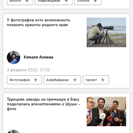
золото
Азербайджан
Хлопок
хлопок
овощи
Ненефтяной экспорт
экспорт
У фотографов есть возможность
показать красоты родного края
заработок
Доход
поступления
Рынки
Экономика
Кямаля Алиева
3 февраля 2022, 21:52
Фотография
Азербайджан
проект
Клуб
Культура
конкурс
Баку
Красота
Край
Турецкие звезды на премьере в Баку
поделились впечатлениями о Шуше -
Родной
фото