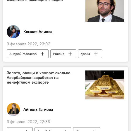
Кямаля Алиева
3 февраля 2022, 23:02
Андрей Малахов
Россия
драка
Азербайджанец
Культура
Влад Лисовец
ЖИЗНЬ
видео
Золото, овощи и хлопок: сколько
Азербайджан заработал на
ненефтяном экспорте
Айгюль Тагиева
3 февраля 2022, 22:36