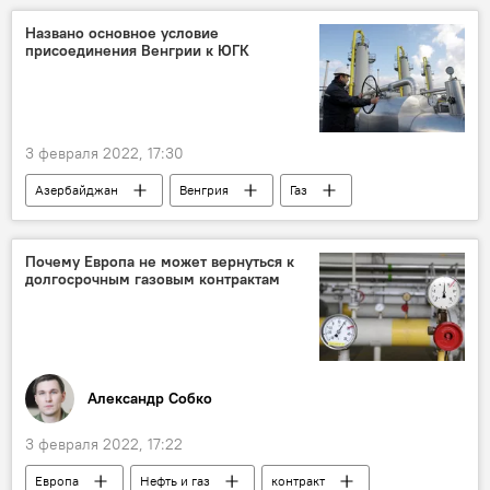
Вещание
Аккредитация
Названо основное условие
присоединения Венгрии к ЮГК
3 февраля 2022, 17:30
Азербайджан
Венгрия
Газ
поставки
экспорт
Европа
Экономика
Политика
условия
Почему Европа не может вернуться к
долгосрочным газовым контрактам
сотрудничество
визит
Александр Собко
3 февраля 2022, 17:22
Европа
Нефть и газ
контракт