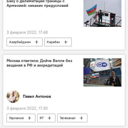
Баку о делимитации границы с
Арменией: никаких предусловий
задержание
Происшествия
3 февраля 2022, 17:48
Азербайджан
Карабах
Делимитация
Джейхун Байрамов
Министерство иностранных дел АР
Москва ответила: Дойче Велле без
вещания в РФ и аккредитаций
министр
Ереван
условия
Политика
Павел Антонов
3 февраля 2022, 17:35
Германия
RT
Телеканал
Россия
Ответ
вещание