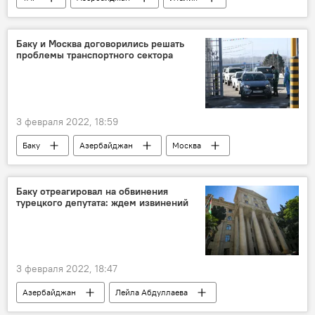
Газ
поставки
Парвиз Шахбазов
Министерство энергетики
Баку и Москва договорились решать
проблемы транспортного сектора
Министерство энергетики АР
экспорт
Экономика
Политика
3 февраля 2022, 18:59
Баку
Азербайджан
Москва
Россия
обсуждение
транспорт
сотрудничество
Экономика
Баку отреагировал на обвинения
турецкого депутата: ждем извинений
Политика
3 февраля 2022, 18:47
Азербайджан
Лейла Абдуллаева
Министерство иностранных дел АР