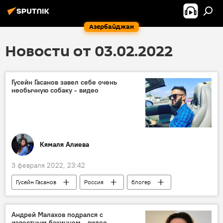
Азербайджан
Новости от 03.02.2022
Гусейн Гасанов завел себе очень
необычную собаку - видео
Кямаля Алиева
3 февраля 2022, 23:42
Гусейн Гасанов
Россия
блогер
Собака
робот
питомец
ЖИЗНЬ
Культура
ТЕХНОЛОГИИ
Андрей Малахов подрался с
известным бакинцем - видео