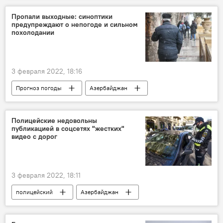
комментарий
Мир
Турция
Пропали выходные: синоптики
предупреждают о непогоде и сильном
Политика
Депутат
Обвинения
похолодании
3 февраля 2022, 18:16
Прогноз погоды
Азербайджан
Баку
Похолодание
ветер
снег
Дожди
непогода
Полицейские недовольны
публикацией в соцсетях "жестких"
выходные
Уикенд
видео с дорог
3 февраля 2022, 18:11
полицейский
Азербайджан
Дорожная полиция
публикации
соцсети
жесткие меры