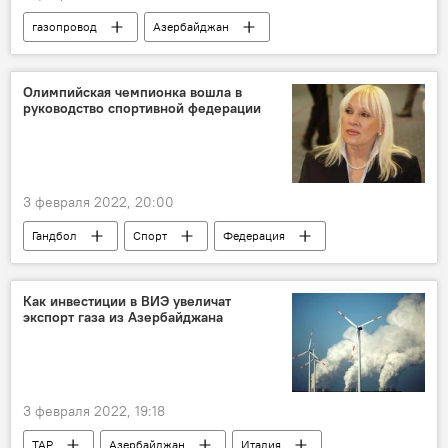
газопровод
Азербайджан
Молдова
Румыния
сотрудничество
Южный газовый коридор
Олимпийская чемпионка вошла в
руководство спортивной федерации
Баку
страны
Экономика
Политика
3 февраля 2022, 20:00
Гандбол
Спорт
Федерация
Чемпионка
Азербайджан
Как инвестиции в ВИЭ увеличат
экспорт газа из Азербайджана
3 февраля 2022, 19:18
TAP
Азербайджан
Италия