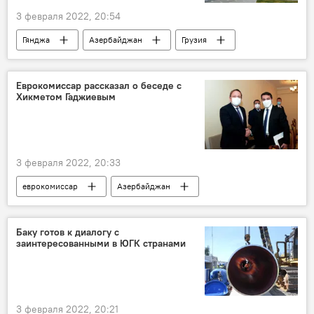
3 февраля 2022, 20:54
Гянджа
Азербайджан
Грузия
Возвращение
Культура
Политика
Анар Керимов
Еврокомиссар рассказал о беседе с
Хикметом Гаджиевым
3 февраля 2022, 20:33
еврокомиссар
Азербайджан
Европейский союз
ЕС
Хикмет Гаджиев
сотрудничество
Баку готов к диалогу с
заинтересованными в ЮГК странами
Политика
энергетика
Экономика
3 февраля 2022, 20:21