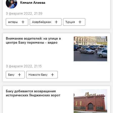
Кямаля Алиева
3 февраля 2022, 21:39
актеры
Азербайджан
Турция
Баку
премьера
Фильм
Шуша
показ
ЖИЗНЬ
Вниманию водителей: на улице в
центре Баку перемены - видео
Культура
3 февраля 2022, 21:15
Баку
Новости Баку
Бакинское транспортное агентство (БТА)
центр
Улицы
перекресток
Баку добивается возвращения
исторических Гянджинских ворот
транспорт
движение
Водители
перемены