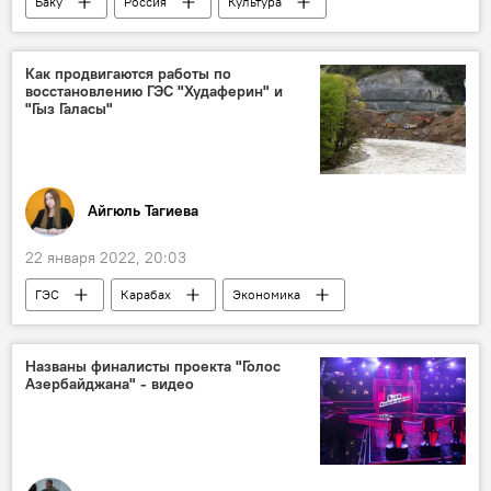
Баку
Россия
Культура
Россия
Спецназ
певица
Как продвигаются работы по
восстановлению ГЭС "Худаферин" и
"Гыз Галасы"
Айгюль Тагиева
22 января 2022, 20:03
ГЭС
Карабах
Экономика
Гыз Галасы
Худаферин
Названы финалисты проекта "Голос
Азербайджана" - видео