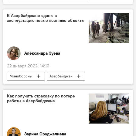
Владимир Путин
граница
Никол Пашинян
В Азербайджане сданы в
эксплуатацию новые военные объекты
Александра Зуева
22 января 2022, 14:10
Минобороны
Азербайджан
Эксплуатация
Объекты
Сдача в эксплуатацию
Как получить страховку по потере
работы в Азербайджане
Зарина Оруджалиева