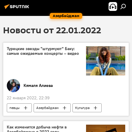
Азербайджан
Новости от 22.01.2022
Турецкие звезды "штурмуют" Баку:
самые ожидаемые концерты – видео
Кямаля Алиева
22 января 2022, 22:39
певцы
Азербайджан
Культура
Турция
Звезды
концерты
Как изменится добыча нефти в
Азербайджане в 2022 году