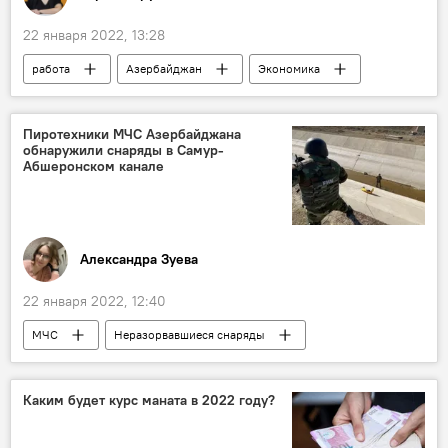
22 января 2022, 13:28
работа
Азербайджан
Экономика
ЖИЗНЬ
безработица
Правила
Страхование
условия
страховка
Пиротехники МЧС Азербайджана
обнаружили снаряды в Самур-
Абшеронском канале
Александра Зуева
22 января 2022, 12:40
МЧС
Неразорвавшиеся снаряды
Происшествия в Азербайджане
Каким будет курс маната в 2022 году?