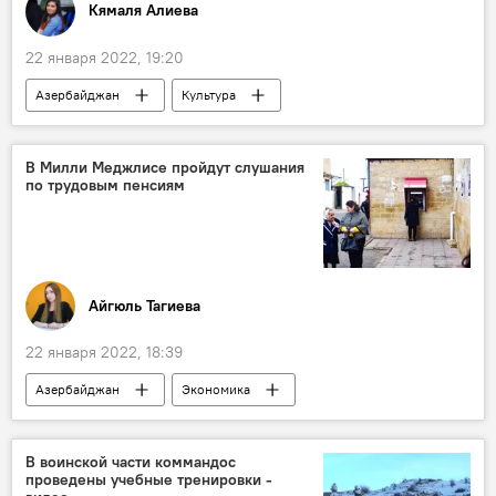
Кямаля Алиева
22 января 2022, 19:20
Азербайджан
Культура
финалисты
"Голос Азербайджана"
В Милли Меджлисе пройдут слушания
по трудовым пенсиям
Айгюль Тагиева
22 января 2022, 18:39
Азербайджан
Экономика
Слушания
пенсии
Милли Меджлис
В воинской части коммандос
проведены учебные тренировки -