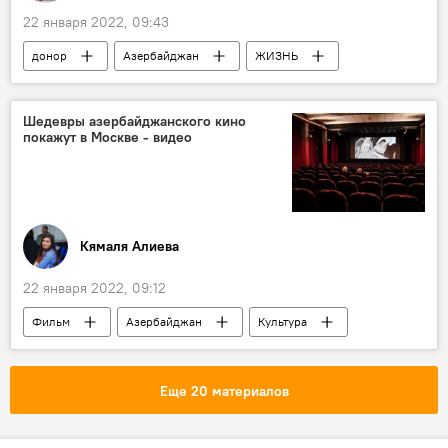
22 января 2022, 09:43
донор
Азербайджан
ЖИЗНЬ
Здоровье
закон
смерть
Правила
Трансплантация
Шедевры азербайджанского кино
покажут в Москве - видео
Поправки
Донорство
трансплантация органов
Кямаля Алиева
22 января 2022, 09:12
Фильм
Азербайджан
Культура
Россия
Москва
показ
Еще 20 материалов