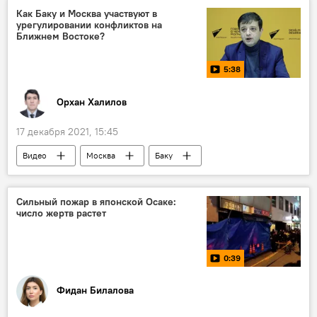
Как Баку и Москва участвуют в
урегулировании конфликтов на
Ближнем Востоке?
5:38
Орхан Халилов
17 декабря 2021, 15:45
Видео
Москва
Баку
Ближний восток
Сильный пожар в японской Осаке:
число жертв растет
0:39
Фидан Билалова