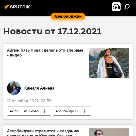
Азербайджан
Новости от 17.12.2021
Айгюн Кязымова сделала это впервые
- видео
Кямаля Алиева
17 декабря 2021, 23:56
Айгюн Кязымова
Азербайджан
Азербайджан стремится к созданию
нового региона Южного Кавказа -