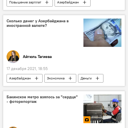
Повышение зарплат
Азербайджан
Экономика
население
Азербайджанцы
Сколько денег у Азербайджана в
иностранной валюте?
Айгюль Тагиева
17 декабря 2021, 18:55
Азербайджан
Экономика
Деньги
иностранная валюта
Бакинское метро взялось за "сердце"
- фоторепортаж