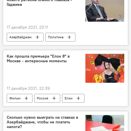
Гаджиев
17 декабря 2021, 23:11
Азербайджан
Политика
Южный Кавказ
Регион
Хикмет Гаджиев
Как прошла премьера "Елок 8" в
Москве - интересные моменты
17 декабря 2021, 22:39
Фильм
Россия
Елки
Филипп Киркоров
премьера
Ольга Бузова
Сколько нужно выиграть на ставках в
Азербайджане, чтобы не платить
налоги?