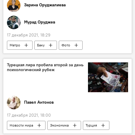
Зарина Оруджалиева
Мурад Оруджев
17 декабря 2021, 18:29
Метро
Баку
Фото
фотолента
Турецкая лира пробила второй за день
психологический рубеж
Павел Антонов
17 декабря 2021, 18:00
Новости мира
Экономика
Турция
турецкая лира