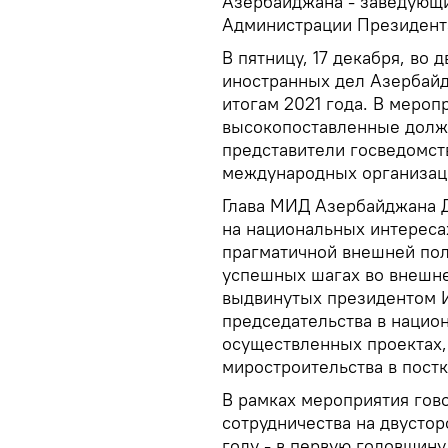
Азербайджана - заведующ
Администрации Президент
В пятницу, 17 декабря, во
иностранных дел Азербай
итогам 2021 года. В мероп
высокопоставленные долж
представители госведомст
международных организаци
Глава МИД Азербайджана Д
на национальных интереса
прагматичной внешней поли
успешных шагах во внешней
выдвинутых президентом 
председательства в нацио
осуществленных проектах,
миростроительства в пост
В рамках мероприятия гов
сотрудничества на двусто
году - в первую годовщин