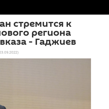
ан стремится к
ового региона
каза - Гаджиев
 23.09.2022
)