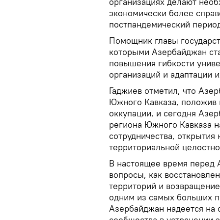
организациях делают необ
экономически более справ
постпандемический перио
Помощник главы государств
которыми Азербайджан ста
повышения гибкости унив
организаций и адаптации и
Гаджиев отметил, что Азе
Южного Кавказа, положив 
оккупации, и сегодня Азе
региона Южного Кавказа н
сотрудничества, открытия
территориальной целостнос
В настоящее время перед 
вопросы, как восстановле
территорий и возвращение
одним из самых больших пр
Азербайджан надеется на
сообщества в устранении э