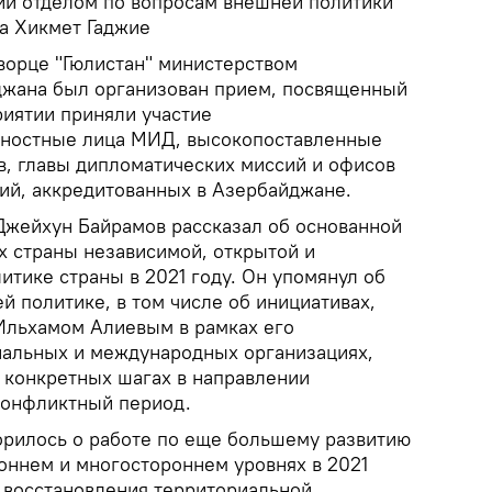
ий отделом по вопросам внешней политики
а Хикмет Гаджие
 дворце "Гюлистан" министерством
джана был организован прием, посвященный
риятии приняли участие
ностные лица МИД, высокопоставленные
в, главы дипломатических миссий и офисов
й, аккредитованных в Азербайджане.
жейхун Байрамов рассказал об основанной
х страны независимой, открытой и
тике страны в 2021 году. Он упомянул об
 политике, в том числе об инициативах,
Ильхамом Алиевым в рамках его
нальных и международных организациях,
 конкретных шагах в направлении
конфликтный период.
орилось о работе по еще большему развитию
роннем и многостороннем уровнях в 2021
у восстановления территориальной