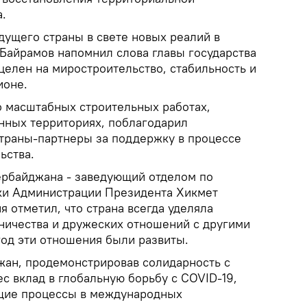
.
ущего страны в свете новых реалий в
 Байрамов напомнил слова главы государства
целен на миростроительство, стабильность и
ионе.
о масштабных строительных работах,
нных территориях, поблагодарил
траны-партнеры за поддержку в процессе
ьства.
рбайджана - заведующий отделом по
ки Администрации Президента Хикмет
я отметил, что страна всегда уделяла
ничества и дружеских отношений с другими
год эти отношения были развиты.
жан, продемонстрировав солидарность с
с вклад в глобальную борьбу с COVID-19,
ущие процессы в международных