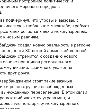
ходимым построение политически и
едливого мирового порядка в
д.
а подчеркнул, что угрозы и вызовы, с
лкивается в глобальном масштабе, требуют
ерсальных региональных и международных
х к новым реалиям.
рбайджан создал новую реальность в регионе
конец почти 30-летней армянской военной
рбайджан стремится к созданию нового
а основе принципов регионального
 коммуникаций, взаимного уважения
ти друг друга.
Азербайджаном стоят такие важные
ние и реконструкция освобожденных
 вынужденных переселенцев. В этой связи
епятствий является угроза мин, и
 серьезную поддержку международного
той угрозы.