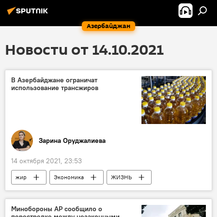
Азербайджан
Новости от 14.10.2021
В Азербайджане ограничат
использование трансжиров
Зарина Оруджалиева
14 октября 2021, 23:53
жир
Экономика
ЖИЗНЬ
Здоровье
Агентство продовольственной безопасности АР
Минобороны АР сообщило о
перестрелке между незаконными