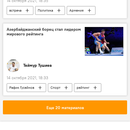
14 октября 2021, 18:35
встреча
Политика
Армения
Минск
Министерство иностранных дел АР
Джейхун Байрамов
Азербайджан
Азербайджанский борец стал лидером
мирового рейтинга
Теймур Тушиев
14 октября 2021, 18:33
Рафик Гусейнов
Спорт
рейтинг
борец
Еще 20 материалов