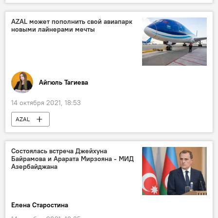
Губинский район
AZAL может пополнить свой авиапарк
новыми лайнерами мечты
Айгюль Тагиева
14 октября 2021, 18:53
AZAL
ЗАО "Азербайджанские Авиалинии" (AZAL)
Лайнер
Состоялась встреча Джейхуна
Байрамова и Арарата Мирзояна - МИД
Азербайджана
Елена Старостина