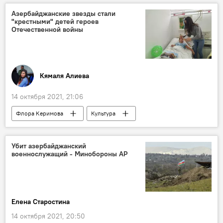
Азербайджан
Азербайджанские звезды стали
"крестными" детей героев
Отечественной войны
Кямаля Алиева
14 октября 2021, 21:06
Флора Керимова
Культура
Карабах
дети
Шехиды
Новости Баку
Убит азербайджанский
военнослужащий - Минобороны АР
Елена Старостина
14 октября 2021, 20:50