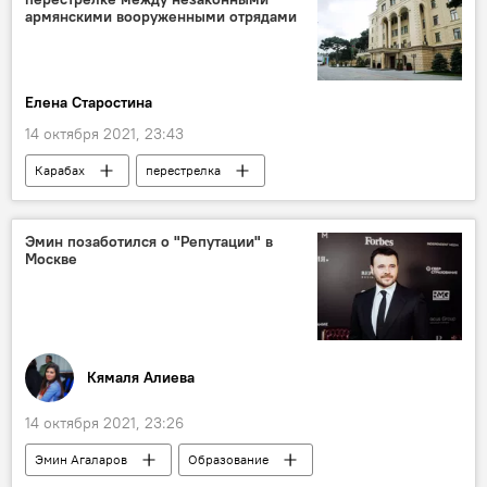
Азербайджан
армянскими вооруженными отрядами
Елена Старостина
14 октября 2021, 23:43
Карабах
перестрелка
Министерство обороны АР
Азербайджан
Эмин позаботился о "Репутации" в
Москве
Кямаля Алиева
14 октября 2021, 23:26
Эмин Агаларов
Образование