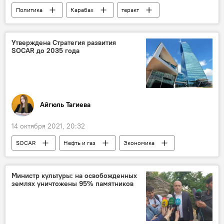
Политика
Карабах
теракт
Министерство обороны АР
военнослужащий
Утверждена Стратегия развития
SOCAR до 2035 года
Айгюль Тагиева
14 октября 2021, 20:32
SOCAR
Нефть и газ
Экономика
Стратегия
развитие
Министр культуры: на освобожденных
землях уничтожены 95% памятников