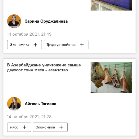
Зарина Оруджалиева
14 октября 2021, 21:49
Экономика
Трудоустройство
ЗАО "Бакинский метрополитен"
Русский язык
Новости Баку
В Азербайджане уничтожено свыше
двухсот тонн мяса - агентство
Образование
Айгюль Тагиева
14 октября 2021, 21:28
мясо
Экономика
Агентство продовольственной безопасности АР