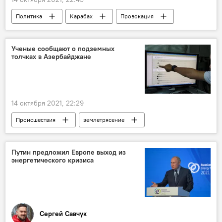
Политика
Карабах
Провокация
Министерство иностранных дел АР
шехид
Азербайджан
Ученые сообщают о подземных
толчках в Азербайджане
Возрождение и реинтеграция Карабаха
14 октября 2021, 22:29
Происшествия
землетрясение
Азербайджан
Путин предложил Европе выход из
энергетического кризиса
Сергей Савчук