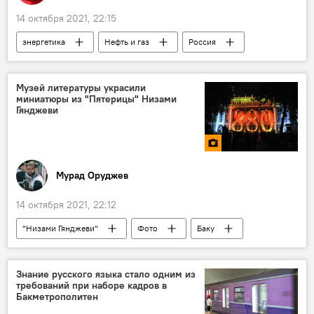
14 октября 2021, 22:15
энергетика
Нефть и газ
Россия
Владимир Путин
Колумнисты
Экономика
Музей литературы украсили
миниатюры из "Пятерицы" Низами
Гянджеви
Мурад Оруджев
14 октября 2021, 22:12
"Низами Гянджеви"
Фото
Баку
шоу
здания
Знание русского языка стало одним из
требований при наборе кадров в
Бакметрополитен